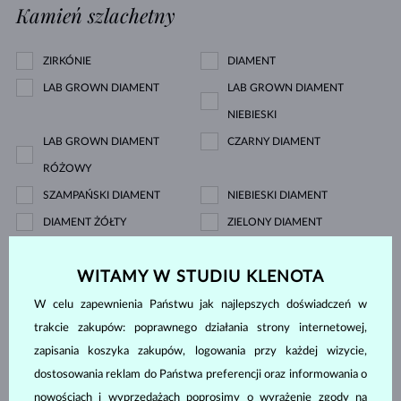
Kamień szlachetny
ZIRKÓNIE
DIAMENT
LAB GROWN DIAMENT
LAB GROWN DIAMENT
NIEBIESKI
LAB GROWN DIAMENT
CZARNY DIAMENT
RÓŻOWY
SZAMPAŃSKI DIAMENT
NIEBIESKI DIAMENT
DIAMENT ŻÓŁTY
ZIELONY DIAMENT
NIEBIESKI SZAFIR
RÓŻOWY SZAFIR
WITAMY W STUDIU KLENOTA
ŻÓŁTY SZAFIR
SZMARAGD
RUBIN
PERŁA
W celu zapewnienia Państwu jak najlepszych doświadczeń w
trakcie zakupów: poprawnego działania strony internetowej,
AKWAMARYN
FIOLETOWY AMETYST
zapisania koszyka zakupów, logowania przy każdej wizycie,
ZIELONY AMETYST
CYTRYN
dostosowania reklam do Państwa preferencji oraz informowania o
GRANAT
KORAL
nowościach i wyprzedażach poprosimy o wyrażenie zgody na