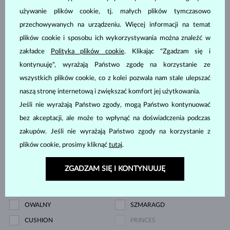
KWARC CYTRYNOWY
MORGANIT
używanie plików cookie, tj. małych plików tymczasowo
RODOLIT
SPINEL
przechowywanych na urządzeniu. Więcej informacji na temat
TANZANIT
TOPAZ
plików cookie i sposobu ich wykorzystywania można znaleźć w
RÓŻOWY TURMALIN
ZIELONY TURMALIN
zakładce
Polityka plików cookie
. Klikając "Zgadzam się i
kontynuuję", wyrażają Państwo zgodę na korzystanie ze
MOŁDAWIT
BEZ KAMIENIA
wszystkich plików cookie, co z kolei pozwala nam stale ulepszać
Cena
naszą stronę internetową i zwiększać komfort jej użytkowania.
Jeśli nie wyrażają Państwo zgody, mogą Państwo kontynuować
bez akceptacji, ale może to wpłynąć na doświadczenia podczas
zakupów. Jeśli nie wyrażają Państwo zgody na korzystanie z
0.2 zł
69 980 zł
plików cookie, prosimy kliknąć
tutaj
.
Szlif
ZGADZAM SIĘ I KONTYNUUJĘ
OKRĄGŁY
SPADEK
OWALNY
SZMARAGD
CUSHION
PRINCES