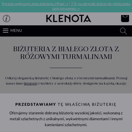
Ręcznie wykonana złota biżuteria z Pragi ->
|
7 % na obrączki ślubne do pierścionka
zaręczynowego ->
MENU
BIŻUTERIA Z BIAŁEGO ZŁOTA Z
RÓŻOWYMI TURMALINAMI
Odkryj elegancką biżuterię z białego złota z różowymi turmalinami. Poznaj
nasze inne
biżuterię
i wybierz z szerokiej oferty designów na każdą okazję
PRZEDSTAWIAMY
TĘ WŁAŚCIWĄ BIŻUTERIĘ
Oferujemy starannie dobraną biżuterię wysokiej jakości, wykonaną z
metali szlachetnych z unikalnymi, wykwintnymi diamentami i innymi
kamieniami szlachetnymi.