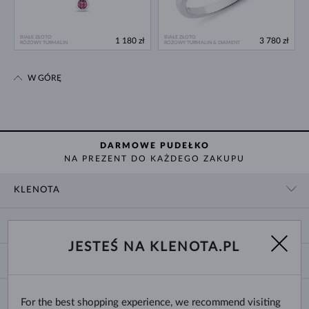
BIAŁE ZŁOTO
BIAŁE ZŁOTO
1 180 zł
3 780 zł
RÓŻOWY TURMALIN
RÓŻOWY TURMALIN & DIAMENT
W GÓRĘ
DARMOWE PUDEŁKO
NA PREZENT DO KAŻDEGO ZAKUPU
KLENOTA
KONTAKT
ZAKUPY
SHOWROOM
JESTEŚ NA KLENOTA.PL
DOSTAWA I PŁATNOŚĆ
O NAS
O BIŻUTERII
WYMIANY I ZWROTY
DLA MEDIÓW
ROZMIARY PIERŚCIONKÓW
REKLAMACJA
BLOG
CHANGE COUNTRY
For the best shopping experience, we recommend visiting
ROZMIARY I TYPY ŁAŃCUSZKÓW
WYBÓR OBRĄCZEK