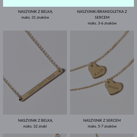
NASZYJNIK Z BELKĄ
NASZYJNIK/BRANSOLETKA Z
maks. 31 znaków
SERCEM
maks. 3-6 znaków
NASZYJNIK Z BELKĄ
NASZYJNIK Z SERCEM
maks. 32 znaki
maks. 5-7 znaków