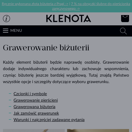
Ręcznie wykonana złota biżuteria z Pragi ->
|
7 % na obrączki ślubne do pierścionka
zaręczynowego ->
MENU
Grawerowanie biżuterii
Każdy element biżuterii będzie naprawdę osobisty. Grawerowanie
dodaje indywidualnego charakteru lub zachowuje wspomnienia,
czyniąc biżuterię jeszcze bardziej wyjątkową. Tutaj znajdą Państwo
wszystkie opcje i szczegóły dotyczące wyboru grawerunku.
Czcionki i symbole
Grawerowanie pierścieni
Grawerowana biżuteria
Jak zamówić grawerunek
Warunki i najczęściej zadawane pytania