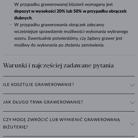
W przypadku grawerowanej biżuterii wymagany jest
depozyt w wysokości 20% lub 50% w przypadku obrączek
ślubnych
.
W przypadku grawerowania obrączek zalecamy
wcześniejsze sprawdzenie możliwości wykonania wybranego
wzoru. Ewentualnie potwierdzimy, czy żądany grawer jest
możliwy do wykonania po złożeniu zamówienia.
Warunki i najczęściej zadawane pytania
ILE KOSZTUJE GRAWEROWANIE?
Grawerowanie obrączek ślubnych jest bezpłatne. W przypadku innej
JAK DŁUGO TRWA GRAWEROWANIE?
biżuterii ceny wahają się w granicy 95–188 zł za maksymalnie 6
znaków i 188–370 zł za ponad 6 znaków. Dokładne ceny zostaną
Biżuteria z grawerem jest zazwyczaj gotowa w ciągu 3 tygodni,
podane po przetworzeniu zamówienia. W przypadku grawerowanych
CZY MOGĘ ZWRÓCIĆ LUB WYMIENIĆ GRAWEROWANĄ
obrączki ślubne w ciągu 4 tygodni.
zamówień wymagany jest depozyt w wysokości 20% (lub 50% w
BIŻUTERIĘ?
przypadku obrączek ślubnych).