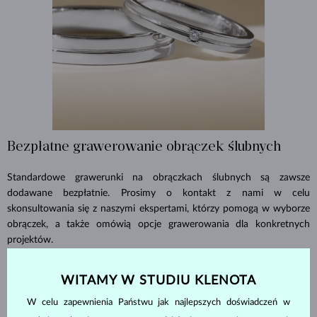
Bezpłatne grawerowanie obrączek ślubnych
Standardowe grawerunki na obrączkach ślubnych są zawsze
dodawane bezpłatnie. Prosimy o kontakt z nami w celu
skonsultowania się z naszymi ekspertami, którzy pomogą w wyborze
obrączek, a także omówią opcje grawerowania dla konkretnych
projektów.
PRZEWODNIK PO OBRĄCZKACH ŚLUBNYCH
>
WITAMY W STUDIU KLENOTA
W celu zapewnienia Państwu jak najlepszych doświadczeń w