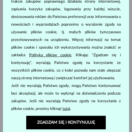
Grawerowana biżuteria
trakcie zakupów: poprawnego działania strony internetowej,
zapisania koszyka zakupów, logowania przy każdej wizycie,
W przypadku niektórych elementów maksymalna liczba
dostosowania reklam do Państwa preferencji oraz informowania o
znaków zależy od
umiejscowienia tekstu
.
nowościach i wyprzedażach poprosimy o wyrażenie zgody na
Grawerunek może być umieszczony
tylko na jednej stronie
używanie plików cookie, tj. małych plików tymczasowo
biżuterii
. Domyślnie grawerujemy z tyłu; jeśli wolą Państwo
przechowywanych na urządzeniu. Więcej informacji na temat
inną lokalizację, prosimy o podanie tej informacji w
plików cookie i sposobu ich wykorzystywania można znaleźć w
zamówieniu.
zakładce
Polityka plików cookie
. Klikając "Zgadzam się i
kontynuuję", wyrażają Państwo zgodę na korzystanie ze
wszystkich plików cookie, co z kolei pozwala nam stale ulepszać
naszą stronę internetową i zwiększać komfort jej użytkowania.
Jeśli nie wyrażają Państwo zgody, mogą Państwo kontynuować
bez akceptacji, ale może to wpłynąć na doświadczenia podczas
zakupów. Jeśli nie wyrażają Państwo zgody na korzystanie z
plików cookie, prosimy kliknąć
tutaj
.
ZGADZAM SIĘ I KONTYNUUJĘ