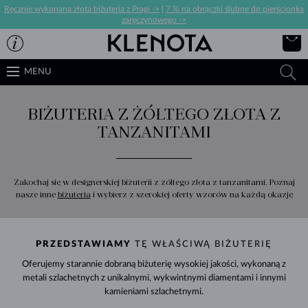
Ręcznie wykonana złota biżuteria z Pragi ->
|
7 % na obrączki ślubne do pierścionka
zaręczynowego ->
MENU
BIŻUTERIA Z ŻÓŁTEGO ZŁOTA Z
TANZANITAMI
Zakochaj się w designerskiej biżuterii z żółtego złota z tanzanitami. Poznaj
nasze inne
biżuteria
i wybierz z szerokiej oferty wzorów na każdą okazję
PRZEDSTAWIAMY
TĘ WŁAŚCIWĄ BIŻUTERIĘ
Oferujemy starannie dobraną biżuterię wysokiej jakości, wykonaną z
metali szlachetnych z unikalnymi, wykwintnymi diamentami i innymi
kamieniami szlachetnymi.