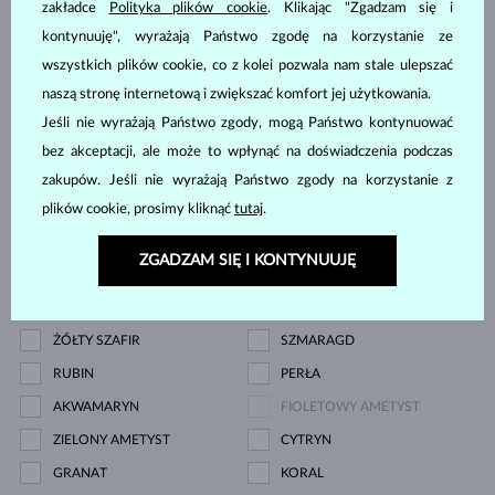
zakładce
Polityka plików cookie
. Klikając "Zgadzam się i
Kamień szlachetny
kontynuuję", wyrażają Państwo zgodę na korzystanie ze
wszystkich plików cookie, co z kolei pozwala nam stale ulepszać
ZIRKÓNIE
DIAMENT
naszą stronę internetową i zwiększać komfort jej użytkowania.
LAB GROWN DIAMENT
LAB GROWN DIAMENT
Jeśli nie wyrażają Państwo zgody, mogą Państwo kontynuować
NIEBIESKI
bez akceptacji, ale może to wpłynąć na doświadczenia podczas
LAB GROWN DIAMENT
CZARNY DIAMENT
zakupów. Jeśli nie wyrażają Państwo zgody na korzystanie z
RÓŻOWY
plików cookie, prosimy kliknąć
tutaj
.
SZAMPAŃSKI DIAMENT
NIEBIESKI DIAMENT
ZGADZAM SIĘ I KONTYNUUJĘ
DIAMENT ŻÓŁTY
ZIELONY DIAMENT
NIEBIESKI SZAFIR
RÓŻOWY SZAFIR
ŻÓŁTY SZAFIR
SZMARAGD
RUBIN
PERŁA
AKWAMARYN
FIOLETOWY AMETYST
ZIELONY AMETYST
CYTRYN
GRANAT
KORAL