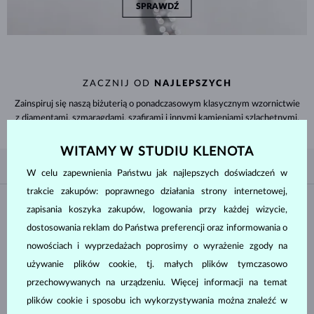
SPRAWDŹ
ZACZNIJ OD
NAJLEPSZYCH
Zainspiruj się naszą biżuterią o ponadczasowym klasycznym wzornictwie
z diamentami, szmaragdami, szafirami i innymi kamieniami szlachetnymi.
WITAMY W STUDIU KLENOTA
WEDŁUG ULUBIONYCH
4/4
FILTROWANIE
W celu zapewnienia Państwu jak najlepszych doświadczeń w
trakcie zakupów: poprawnego działania strony internetowej,
Materiał
zapisania koszyka zakupów, logowania przy każdej wizycie,
dostosowania reklam do Państwa preferencji oraz informowania o
BIAŁE ZŁOTO
ŻÓŁTE ZŁOTO
nowościach i wyprzedażach poprosimy o wyrażenie zgody na
używanie plików cookie, tj. małych plików tymczasowo
RÓŻOWE ZŁOTO
SREBRO
przechowywanych na urządzeniu. Więcej informacji na temat
STAL CHIRURGICZNA
plików cookie i sposobu ich wykorzystywania można znaleźć w