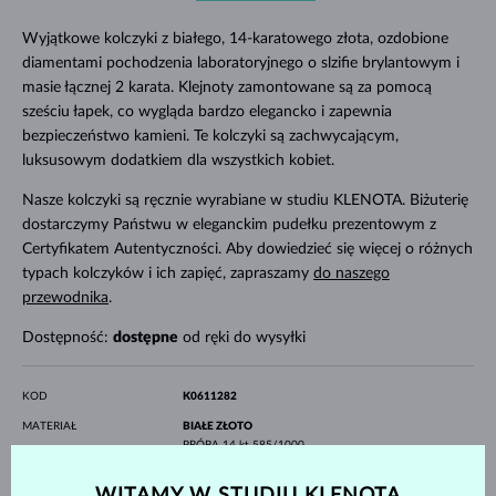
Wyjątkowe kolczyki z białego, 14-karatowego złota, ozdobione
diamentami pochodzenia laboratoryjnego o slzifie brylantowym i
masie łącznej 2 karata. Klejnoty zamontowane są za pomocą
sześciu łapek, co wygląda bardzo elegancko i zapewnia
bezpieczeństwo kamieni. Te kolczyki są zachwycającym,
luksusowym dodatkiem dla wszystkich kobiet.
Nasze kolczyki są ręcznie wyrabiane w studiu KLENOTA. Biżuterię
dostarczymy Państwu w eleganckim pudełku prezentowym z
Certyfikatem Autentyczności. Aby dowiedzieć się więcej o różnych
typach kolczyków i ich zapięć, zapraszamy
do naszego
przewodnika
.
Dostępność:
dostępne
od ręki do wysyłki
KOD
K0611282
MATERIAŁ
BIAŁE ZŁOTO
PRÓBA
14 kt 585/1000
KAMIENIE SZLACHETNE
LAB GROWN DIAMENT
WITAMY W STUDIU KLENOTA
POCHODZENIE
laboratoryjne