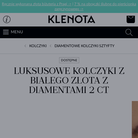
Ręcznie wykonana złota biżuteria z Pragi ->
|
7 % na obrączki ślubne do pierścionka
zaręczynowego ->
MENU
KOLCZYKI
DIAMENTOWE KOLCZYKI SZTYFTY
DOSTĘPNE
LUKSUSOWE KOLCZYKI Z
BIAŁEGO ZŁOTA Z
DIAMENTAMI 2 CT