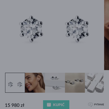
KUPIĆ
15 980 zł
PYTANIE