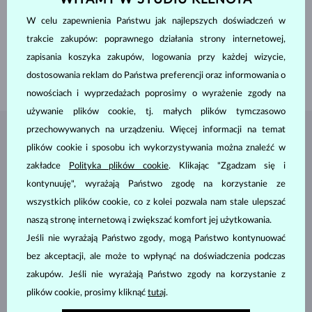
SZLIF
okrągły
W celu zapewnienia Państwu jak najlepszych doświadczeń w
CZYSTOŚĆ
VS
KOLOR
F
trakcie zakupów: poprawnego działania strony internetowej,
ŚREDNICA
6.3 mm
zapisania koszyka zakupów, logowania przy każdej wizycie,
WAGA
2.00 ct
dostosowania reklam do Państwa preferencji oraz informowania o
WAGA
2.30 g
nowościach i wyprzedażach poprosimy o wyrażenie zgody na
używanie plików cookie, tj. małych plików tymczasowo
przechowywanych na urządzeniu. Więcej informacji na temat
BIŻUTERIA Z
ATELIER KLENOTA
plików cookie i sposobu ich wykorzystywania można znaleźć w
zakładce
Polityka plików cookie
. Klikając "Zgadzam się i
kontynuuję", wyrażają Państwo zgodę na korzystanie ze
wszystkich plików cookie, co z kolei pozwala nam stale ulepszać
naszą stronę internetową i zwiększać komfort jej użytkowania.
Jeśli nie wyrażają Państwo zgody, mogą Państwo kontynuować
bez akceptacji, ale może to wpłynąć na doświadczenia podczas
zakupów. Jeśli nie wyrażają Państwo zgody na korzystanie z
plików cookie, prosimy kliknąć
tutaj
.