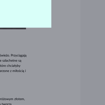
wieżo. Przyciągają
e szlachetne są
które chciałyby
rzone z miłością i
i różowym złotem,
o tworzą