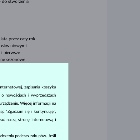
 do stworzenia
ata przez cały rok.
rzoskwiniowymi
 i pierwsze
otne sezonowe
nternetowej, zapisania koszyka
a o nowościach i wyprzedażach
ządzeniu. Więcej informacji na
ając "Zgadzam się i kontynuuję",
zać naszą stronę internetową i
dczenia podczas zakupów. Jeśli