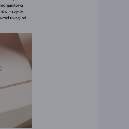
ą morganitową
otów – czysty
dwróci uwagi od