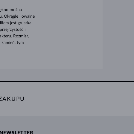
piękno można
u. Okrągłe i owalne
lifem jest gruszka
przejrzystość i
akteru. Rozmiar,
y kamień, tym
 ZAKUPU
NEWSLETTER