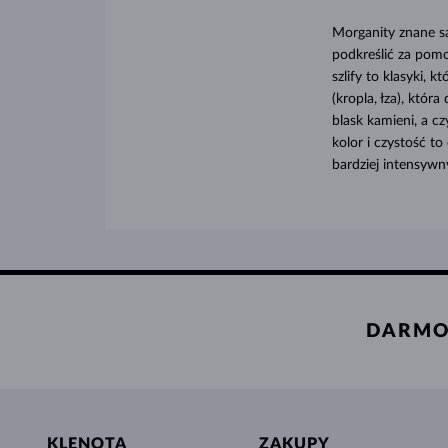
Morganity znane są
podkreślić za pomo
szlify to klasyki,
(kropla, łza), któr
blask kamieni, a cz
kolor i czystość t
bardziej intensywny
DARMO
KLENOTA
ZAKUPY