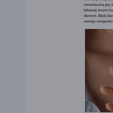
romantyczną grę, k
biżuterię innymi k
diament. Blask dia
samego morganitu