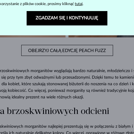
korzystanie z plików cookie, prosimy kliknąć
tutaj
.
ZGADZAM SIĘ I KONTYNUUJĘ
OBEJRZYJ CAŁĄ EDYCJĘ PEACH FUZZ
rzoskwiniowych morganitów wyglądają bardzo naturalnie, młodzieńczo i ś
 się przy tym zbyt odważnymi lub przesadzonymi. Dzięki temu te kamieni
la kobiet, które szukają stonowanej biżuterii do noszenia na co dzień i 
woją kobiecość. Co więcej, ponieważ morganity są również tradycyjnie koja
wią idealny prezent na wiele różnych okazji.
a brzoskwiniowych odcieni
skwiniowych morganitów najlepiej prezentują się w połączeniu z białym 
reśla ich naturalnie delikatne kolory. Co więcej, oprawione w różowe złot