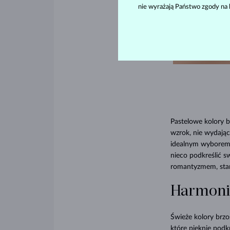
nie wyrażają Państwo zgody na 
Pastelowe kolory b
wzrok, nie wydając
idealnym wyborem d
nieco podkreślić s
romantyzmem, stano
Harmoni
Świeże kolory brzo
które pięknie podk