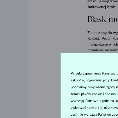
emanuje wyjątkowy
limitowanej letniej
Blask mo
Zapraszamy do wybi
Kolekcja Peach Fuz
morganitami w roli
promienie zachodz
trendy, dodając skó
W celu zapewnienia Państwu ja
zakupów, logowania przy każd
poprosimy o wyrażenie zgody n
temat plików cookie i sposob
wyrażają Państwo zgodę na kor
zwiększać komfort jej użytkowa
Jeśli nie wyrażają Państwo zg