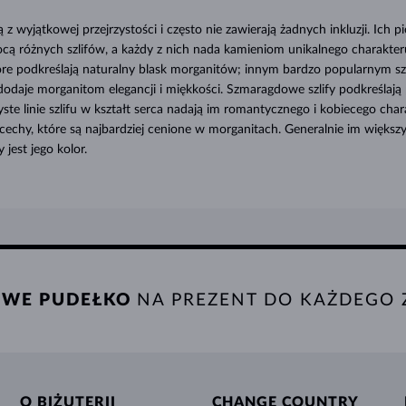
 z wyjątkowej przejrzystości i często nie zawierają żadnych inkluzji. Ich 
cą różnych szlifów, a każdy z nich nada kamieniom unikalnego charakter
 które podkreślają naturalny blask morganitów; innym bardzo popularnym sz
a dodaje morganitom elegancji i miękkości. Szmaragdowe szlify podkreślają 
yste linie szlifu w kształt serca nadają im romantycznego i kobiecego char
o cechy, które są najbardziej cenione w morganitach. Generalnie im większ
 jest jego kolor.
WE PUDEŁKO
NA PREZENT DO KAŻDEGO
O BIŻUTERII
CHANGE COUNTRY