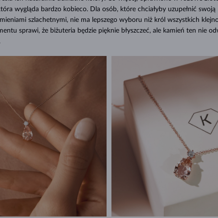
tóra wygląda bardzo kobieco. Dla osób, które chciałyby uzupełnić swoj
amieniami szlachetnymi, nie ma lepszego wyboru niż król wszystkich klejn
mentu sprawi, że biżuteria będzie pięknie błyszczeć, ale kamień ten nie o
.