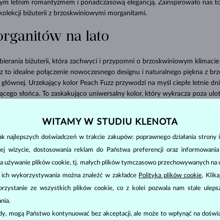
m letnim romantyzmem i ponadczasową elegancją. Zainspirowało nas to
 kolekcji biżuterii z brzoskwiniowymi morganitami.
rganitów na lato
erania biżuterii, która zachwyci i przypomni o brzoskwiniowym klimacie l
z to idealne połączenie nowoczesnego designu i naturalnego piękna z b
 głównej. Urzekający kolor Peach Fuzz przywodzi na myśl ciepłe letnie dni
ącego słońca. To zaskakująco uniwersalny kolor, który wykracza poza ul
rze ciepłego blasku i ożywiając każdą stylizację.
WITAMY W STUDIU KLENOTA
k najlepszych doświadczeń w trakcie zakupów: poprawnego działania strony i
ej wizycie, dostosowania reklam do Państwa preferencji oraz informowani
a używanie plików cookie, tj. małych plików tymczasowo przechowywanych na ur
u ich wykorzystywania można znaleźć w zakładce
Polityka plików cookie
. Klik
zystanie ze wszystkich plików cookie, co z kolei pozwala nam stale uleps
nia.
ody, mogą Państwo kontynuować bez akceptacji, ale może to wpłynąć na doświa