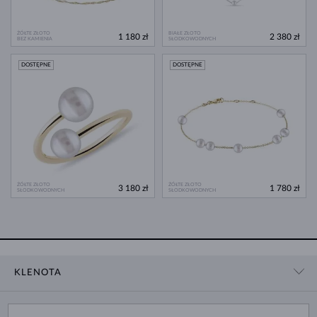
ŻÓŁTE ZŁOTO
BIAŁE ZŁOTO
1 180 zł
2 380 zł
BEZ KAMIENIA
SŁODKOWODNYCH
DOSTĘPNE
DOSTĘPNE
ŻÓŁTE ZŁOTO
ŻÓŁTE ZŁOTO
3 180 zł
1 780 zł
SŁODKOWODNYCH
SŁODKOWODNYCH
KLENOTA
KONTAKT
ZAKUPY