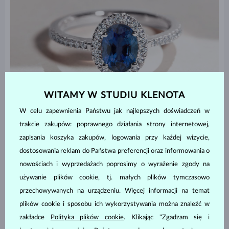
WITAMY W STUDIU KLENOTA
W celu zapewnienia Państwu jak najlepszych doświadczeń w
trakcie zakupów: poprawnego działania strony internetowej,
zapisania koszyka zakupów, logowania przy każdej wizycie,
dostosowania reklam do Państwa preferencji oraz informowania o
Diamenty najlepiej łączyć z... diamentami
nowościach i wyprzedażach poprosimy o wyrażenie zgody na
Najbardziej pożądanym pierścionkiem zaręczynowym jest kultowy
używanie plików cookie, tj. małych plików tymczasowo
złoty pierścionek zdominowany przez pojedynczy diament.
przechowywanych na urządzeniu. Więcej informacji na temat
Diamenty stały się również popularne w obrączkach ślubnych
,
plików cookie i sposobu ich wykorzystywania można znaleźć w
więc warto poszukać połączeń takich jak ten
zestaw pierścionka
zakładce
Polityka plików cookie
. Klikając "Zgadzam się i
zaręczynowego z diamentem o szlifie księżniczka wraz z