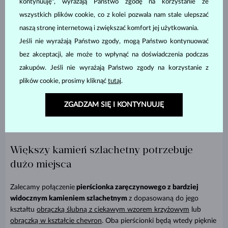
kontynuuję", wyrażają Państwo zgodę na korzystanie ze
diamentową obrączką typu eternity
. Czy to połączenie diamentu z
wszystkich plików cookie, co z kolei pozwala nam stale ulepszać
diamentem nie wygląda niesamowicie?
naszą stronę internetową i zwiększać komfort jej użytkowania.
Jeśli nie wyrażają Państwo zgody, mogą Państwo kontynuować
bez akceptacji, ale może to wpłynąć na doświadczenia podczas
zakupów. Jeśli nie wyrażają Państwo zgody na korzystanie z
plików cookie, prosimy kliknąć
tutaj
.
ZGADZAM SIĘ I KONTYNUUJĘ
Większy kamień szlachetny potrzebuje
dużo miejsca
Zalecamy połączenie
pierścionka zaręczynowego z bardziej
widocznym kamieniem szlachetnym
z dopasowaną do jego
kształtu
obrączką ślubną z ciekawym wzorem krzyżowym
lub
obrączką w kształcie chevron
. Oba pierścionki będą wtedy pięknie