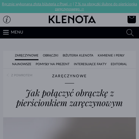
Ręcznie wykonana złota biżuteria z Pragi ->
|
7 % na obrączki ślubne do pierścionka
zaręczynowego ->
MENU
ZARĘCZYNOWE
OBRĄCZKI
BIŻUTERIA KLENOTA
KAMIENIE I PERŁY
NAJNOWSZE
POMYSŁY NA PREZENT
INTERESUJĄCE FAKTY
EDITORIAL
Z POWROTEM
ZARĘCZYNOWE
Jak połączyć obrączkę z
pierścionkiem zaręczynowym