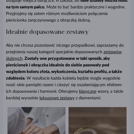
ustępuje miejsca obrączce. A szkoda, bo
obie ozdoby można nosić
na tym samym palcu
. Może to być bardzo praktyczne i wygodne.
Przyjrzyjmy się zatem różnym możliwościom połączenia
pierścionka zaręczynowego z obrączką ślubną.
Idealnie dopasowane zestawy
Aby nie chcesz pozostawić niczego przypadkowi, zapraszamy do
przejrzenia naszej kategorii specjalnie dopasowanych
zestawów
ślubnych
.
Zostały one przygotowane w taki sposób, aby
pierścionek i obrączka idealnie do siebie pasowały pod
względem koloru złota, wykończenia, kształtu profilu, a także
zdobienia
. W rezultacie każda kobieta będzie mogła wygodnie
nosić obie pamiątki razem i cieszyć się oszałamiającym efektem
ich dopasowania i harmonii. Oferujemy
klasyczne
wzory, a także
bardziej wyraziste
luksusowe zestawy
z diamentami.