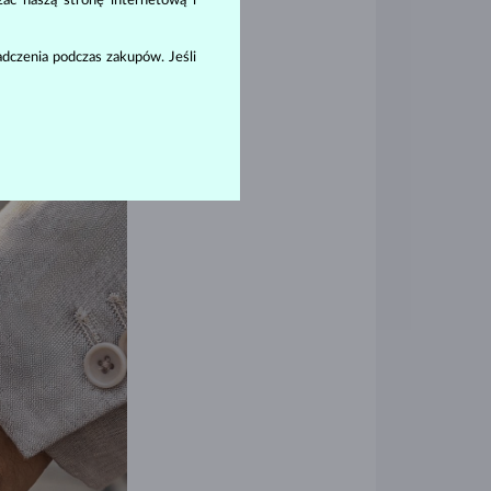
zać naszą stronę internetową i
ada. W tym
owy palec. Zwykle
dczenia podczas zakupów. Jeśli