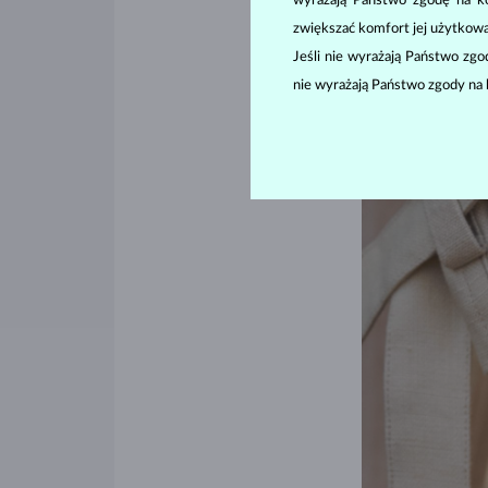
wyrażają Państwo zgodę na kor
noszenie wielu pie
przypadku najpierw
zwiększać komfort jej użytkowa
jest on nieco szer
Jeśli nie wyrażają Państwo zg
nie wyrażają Państwo zgody na 