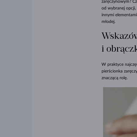
zaręczynowym? Czy 
od wybranej opcji,
innymi elementami
młodej.
Wskazów
i obrącz
W praktyce najczęś
pierścionka zaręcz
znaczącą rolę.