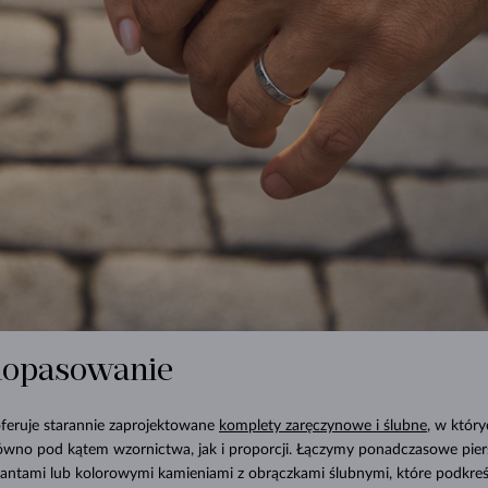
dopasowanie
feruje starannie zaprojektowane
komplety zaręczynowe i ślubne
, w który
równo pod kątem wzornictwa, jak i proporcji. Łączymy ponadczasowe pier
antami lub kolorowymi kamieniami z obrączkami ślubnymi, które podkreśl