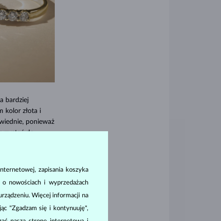
a bardziej
kolor złota i
wiednie, ponieważ
orzystać do
dzenia kamieni,
nternetowej, zapisania koszyka
 powszechne
a o nowościach i wyprzedażach
ły, takie jak kolor
ie ozdobiona.
ządzeniu. Więcej informacji na
ając "Zgadzam się i kontynuuję",
ę obrączka: