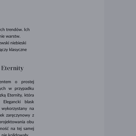
ych trendów. Ich
nie warstw.
wski niebieski
łączy klasyczne
 Eternity
entem o prostej
szych w przypadku
ą Eternity, która
Elegancki blask
ł wykorzystany na
onek zaręczynowy z
e projektowania obu
ność na tej samej
 nie kolidowały.