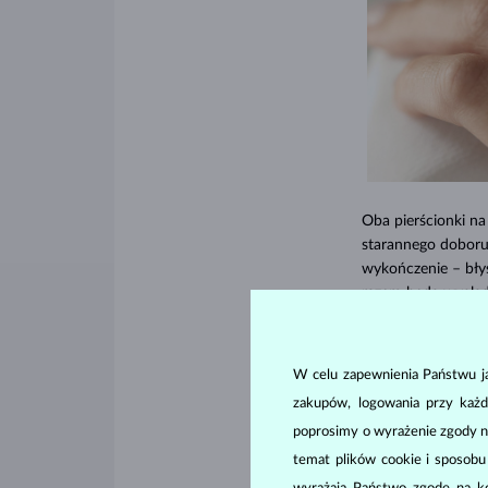
Oba pierścionki na
starannego doboru 
wykończenie – bły
razem będą wygląd
połączenia na jed
aby pierścionki ze 
W celu zapewnienia Państwu ja
Pierścionek zaręcz
zakupów, logowania przy każd
rozwiązanie, dzięki
metalu lub wykońc
poprosimy o wyrażenie zgody n
temat plików cookie i sposob
Pierścionek zaręcz