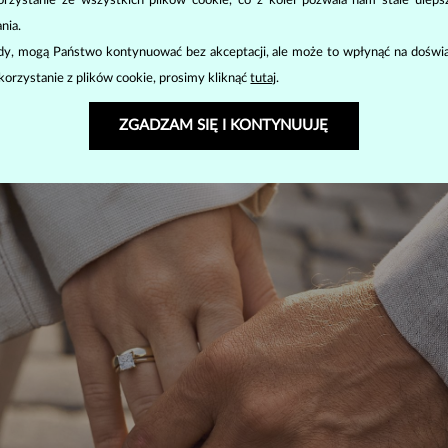
zystanie ze wszystkich plików cookie, co z kolei pozwala nam stale uleps
rścionków na jednej dłoń to aktualny trend, ale nie każdemu on odpowi
 należy sprawdzić, czy pierścionek zaręczynowy dobrze pasuje na środk
nia.
szy, więc może być konieczne
dostosowanie rozmiaru pierścionka
.
ody, mogą Państwo kontynuować bez akceptacji, ale może to wpłynąć na doświa
korzystanie z plików cookie, prosimy kliknąć
tutaj
.
ZGADZAM SIĘ I KONTYNUUJĘ