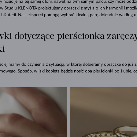
nosić je na tej samej dłoni, nawet na tym samym palcu, czy może oddzie
 w Studiu KLENOTA projektujemy obrączki z myślą o ich harmonii i możliw
 biżuterii. Nasi eksperci pomogą wybrać idealną parę dokładnie według 
ki dotyczące pierścionka zaręc
ki
ciej mamy do czynienia z sytuacją, w której dobieramy
obrączkę
do już 
ynowego. Sposób, w jaki kobieta będzie nosić oba pierścionki po ślubie, 