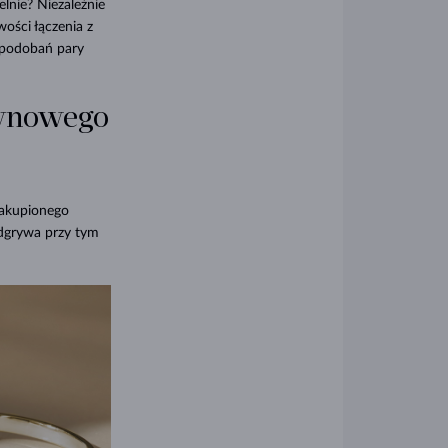
lnie? Niezależnie
ości łączenia z
upodobań pary
zynowego
zakupionego
odgrywa przy tym