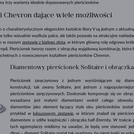
emy trzy warianty idealnie dopasowanych pierścionków
i Chevron dające wiele możliwości
n o charakterystycznym eleganckim kształcie litery V są jednym z aktualn
ie tylko wizualnie wydłuża palce, ale także pozwala na atrakcyjne nakłada
to w naszym
zestawie z białego złota
, w którym główną rolę odgrywa króle
 kropli. Pierścionek tworzy razem z obrączką wyjątkową kombinację, która 
lachetnych z nowoczesnym kształtem pierścionków Chevron.
Diamentowy pierścionek Solitaire i obrączka
Pierścionek zaręczynowy z jednym wyróżniającym się diam
konstrukcji, tak zwany Solitaire, jest jednym z najpopularniej
pierścionków zaręczynowych. Doskonale komponuje się on obrączk
wysadzana jest małymi diamentami wokół całego obwodu. 
diamentów jako element łączący style obu pierścionków zosta
przykład w
luksusowym zestawie
, w którym znalazł się pierści
diamentem o szlifie księżniczki i obrączka half-Eternity. W trakci
tych egzemplarzy mieliśmy na uwadze, że będą one stanowić jed
dłoni – diament Solitaire został tak osadzony, by pierścionki ze sobą