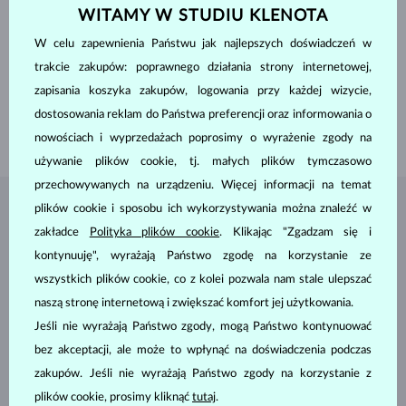
POCHODZENIE
laboratoryjne
WITAMY W STUDIU KLENOTA
SZLIF
okrągły
CZYSTOŚĆ
VS
W celu zapewnienia Państwu jak najlepszych doświadczeń w
KOLOR
F
trakcie zakupów: poprawnego działania strony internetowej,
ŚREDNICA
3.0 mm
WAGA
0.300 ct
zapisania koszyka zakupów, logowania przy każdej wizycie,
DŁUGOŚĆ
180.00 mm
dostosowania reklam do Państwa preferencji oraz informowania o
WAGA
0.85 g
nowościach i wyprzedażach poprosimy o wyrażenie zgody na
używanie plików cookie, tj. małych plików tymczasowo
przechowywanych na urządzeniu. Więcej informacji na temat
plików cookie i sposobu ich wykorzystywania można znaleźć w
BIŻUTERIA Z
ATELIER KLENOTA
zakładce
Polityka plików cookie
. Klikając "Zgadzam się i
kontynuuję", wyrażają Państwo zgodę na korzystanie ze
wszystkich plików cookie, co z kolei pozwala nam stale ulepszać
naszą stronę internetową i zwiększać komfort jej użytkowania.
Jeśli nie wyrażają Państwo zgody, mogą Państwo kontynuować
bez akceptacji, ale może to wpłynąć na doświadczenia podczas
zakupów. Jeśli nie wyrażają Państwo zgody na korzystanie z
plików cookie, prosimy kliknąć
tutaj
.