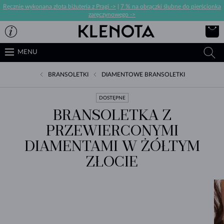
Ręcznie wykonana złota biżuteria z Pragi ->
|
7 % na obrączki ślubne do pierścionka
zaręczynowego ->
MENU
BRANSOLETKI
DIAMENTOWE BRANSOLETKI
DOSTĘPNE
BRANSOLETKA Z
PRZEWIERCONYMI
DIAMENTAMI W ŻÓŁTYM
ZŁOCIE