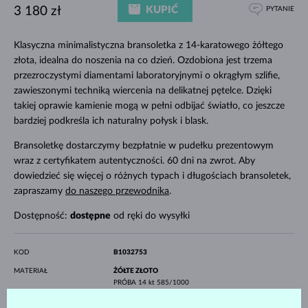
KUPIĆ
3 180 zł
PYTANIE
Klasyczna minimalistyczna bransoletka z 14-karatowego żółtego
złota, idealna do noszenia na co dzień. Ozdobiona jest trzema
przezroczystymi diamentami laboratoryjnymi o okrągłym szlifie,
zawieszonymi techniką wiercenia na delikatnej pętelce. Dzięki
takiej oprawie kamienie mogą w pełni odbijać światło, co jeszcze
bardziej podkreśla ich naturalny połysk i blask.
Bransoletkę dostarczymy bezpłatnie w pudełku prezentowym
wraz z certyfikatem autentyczności. 60 dni na zwrot. Aby
dowiedzieć się więcej o różnych typach i długościach bransoletek,
zapraszamy
do naszego przewodnika
.
Dostępność:
dostępne
od ręki do wysyłki
KOD
B1032753
MATERIAŁ
ŻÓŁTE ZŁOTO
PRÓBA
14 kt 585/1000
KAMIENIE SZLACHETNE
LAB GROWN DIAMENT