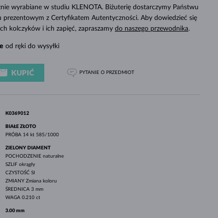
BIAŁE ZŁOTO
RÓŻOWE ZŁOTO
BIAŁE ZŁOTO
cznie wyrabiane w studiu KLENOTA. Biżuterię dostarczymy Państwu
SPRAWDŹ
 prezentowym z Certyfikatem Autentyczności. Aby dowiedzieć się
ch kolczyków i ich zapięć, zapraszamy
do naszego przewodnika
.
e
od ręki do wysyłki
KUPIĆ
PYTANIE
O PRZEDMIOT
K0369012
BIAŁE ZŁOTO
PRÓBA
14 kt 585/1000
ZIELONY DIAMENT
POCHODZENIE
naturalne
SZLIF
okrągły
CZYSTOŚĆ
SI
ZMIANY
Zmiana koloru
ŚREDNICA
3 mm
WAGA
0.210 ct
3.00 mm