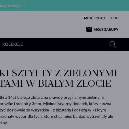
ręczynowego ->
MOJE KONTO
BLOG
MOJE ZAKUPY
KOLEKCJE
KI SZTYFTY Z ZIELONYMI
ŻÓŁTE ZŁOTO
TANZANITY
TURMALINY
SZAFIRY
TAMI W BIAŁYM ZŁOCIE
RÓŻOWE ZŁOTO
TOPAZY
MOŁDAWITY
SZMARAGDY
TURMALINY
MINERAŁY
MOŁDAWITY
ki z 14ct białego złota z na prawdę oryginalnymi zielonymi
WYJĄTKOWY
BRANSOLETKI
PROSTOTY
BIŻUTERIA
KOLEKCJE
MIŁOŚĆ
PIĘKNO
PIĘKNE
PERŁY
m szifie i średnicy 3mm. Minimalistyczny dodatek, który można
MOŁDAWITY
WISIORKI Z PERŁAMI
MINERAŁY
ączyć dosłownie ze wszystkim - z biżuterią i odzieżą w każdym
PIĘKNEM
DLA NOWORODKÓW
BIAŁE ZŁOTO
ŚLUBNA
oskonały wybór dla tych, ktore chcą mieć bardzo wytrzymały ale
etny.
ŚLUBNE
ŻÓŁTE ZŁOTO
ŻÓŁTE ZŁOTO
SPRAWDŹ
SPRAWDŹ
SPRAWDŹ
SPRAWDŹ
SPRAWDŹ
SPRAWDŹ
SPRAWDŹ
SPRAWDŹ
SPRAWDŹ