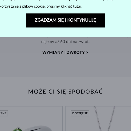
korzystanie z plików cookie, prosimy kliknąć
tutaj
.
ZGADZAM SIĘ I KONTYNUUJĘ
ZWROT DO 60 DNI
w
Znajdź biżuterię, która zostanie z Tobą na zawsze –
Wyko
dajemy aż 60 dni na zwrot.
WYMIANY I ZWROTY >
MOŻE CI SIĘ SPODOBAĆ
ĘPNE
DOSTĘPNE