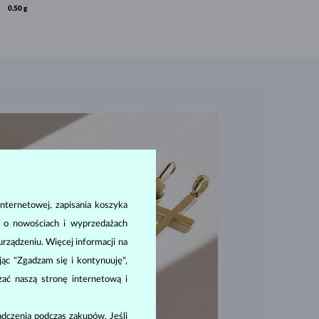
0.50 g
nternetowej, zapisania koszyka
a o nowościach i wyprzedażach
ządzeniu. Więcej informacji na
ając "Zgadzam się i kontynuuję",
zać naszą stronę internetową i
dczenia podczas zakupów. Jeśli