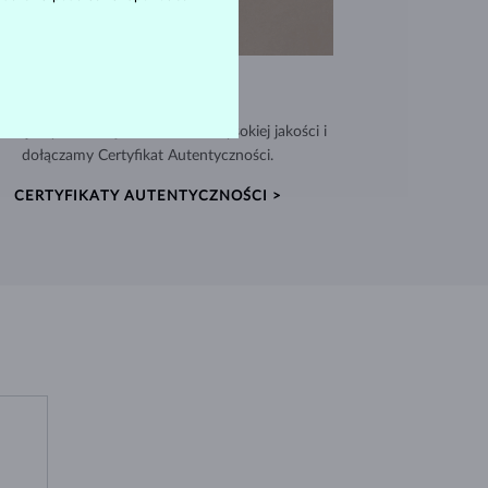
WYJĄTKOWA JAKOŚĆ
nujemy biżuterię z materiałów wysokiej jakości i
dołączamy Certyfikat Autentyczności.
CERTYFIKATY AUTENTYCZNOŚCI >