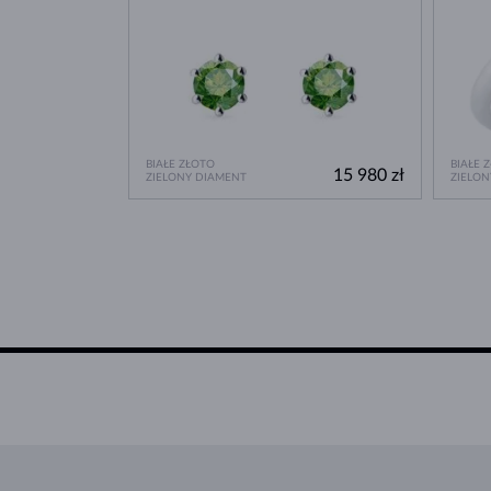
BIAŁE ZŁOTO
BIAŁE 
15 980 zł
ZIELONY DIAMENT
ZIELON