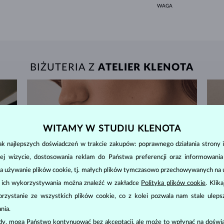
WAGA
BIŻUTERIA Z
ATELIER KLENOTA
WITAMY W STUDIU KLENOTA
k najlepszych doświadczeń w trakcie zakupów: poprawnego działania strony i
ej wizycie, dostosowania reklam do Państwa preferencji oraz informowani
a używanie plików cookie, tj. małych plików tymczasowo przechowywanych na ur
u ich wykorzystywania można znaleźć w zakładce
Polityka plików cookie
. Klik
zystanie ze wszystkich plików cookie, co z kolei pozwala nam stale uleps
nia.
ody, mogą Państwo kontynuować bez akceptacji, ale może to wpłynąć na doświa