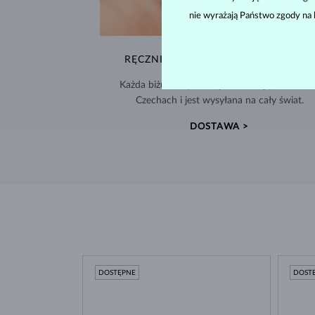
nie wyrażają Państwo zgody na 
RĘCZNIE WYKONYWANA W PRADZE
Każda biżuteria powstaje w naszej pracowni 
Czechach i jest wysyłana na cały świat.
DOSTAWA >
DOSTĘPNE
DOST