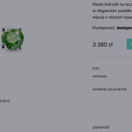
MINIMALISTYCZNE ZESTAWY
CZARNE DIAMENTY
STYL HALO
AMETYSTY
POJEDYNCZE
KAMIENIE SZLACHETNE
PERŁY SŁODKOWODNE
DLA MAMY
BIAŁE ZŁOTO
MORGANITY
TOPAZY
RUBINY
POMYSŁY NA PREZENTY
Nasze kolczyki są rę
w eleganckim pudełku
ORYGINALNE ZESTAWY
OPRAWA BEZEL
ŻÓŁTE ZŁOTO
MAGNETYCZNE NASZYJNIKI
więcej o różnych typa
RÓŻOWE ZŁOTO
RÓŻOWE ZŁOTO
Dostępność:
dostępn
GRAWEROWANA
LETNÍ VRSTVENÍ
3 380 zł
KOD
MATERIAŁ
KAMIENIE SZLACHETNE
DJĘCIE
SZEROKOŚĆ