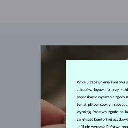
W celu zapewnienia Państwu ja
zakupów, logowania przy każd
poprosimy o wyrażenie zgody n
temat plików cookie i sposob
wyrażają Państwo zgodę na kor
zwiększać komfort jej użytkowa
Jeśli nie wyrażają Państwo zg