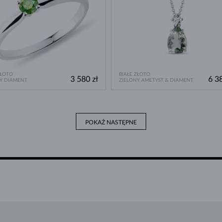
ZŁOTO
BIAŁE ZŁOTO
3 580 zł
6 38
Y DIAMENT
ZIELONY AMETYST & DIAMENT
POKAŻ NASTĘPNE