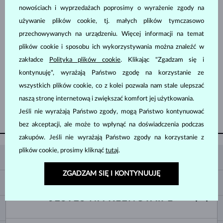
nowościach i wyprzedażach poprosimy o wyrażenie zgody na
używanie plików cookie, tj. małych plików tymczasowo
przechowywanych na urządzeniu. Więcej informacji na temat
plików cookie i sposobu ich wykorzystywania można znaleźć w
zakładce
Polityka plików cookie
. Klikając "Zgadzam się i
kontynuuję", wyrażają Państwo zgodę na korzystanie ze
BIAŁE ZŁOTO
2 580 zł
MORGANIT
wszystkich plików cookie, co z kolei pozwala nam stale ulepszać
naszą stronę internetową i zwiększać komfort jej użytkowania.
POKAŻ NASTĘPNE
Jeśli nie wyrażają Państwo zgody, mogą Państwo kontynuować
bez akceptacji, ale może to wpłynąć na doświadczenia podczas
zakupów. Jeśli nie wyrażają Państwo zgody na korzystanie z
plików cookie, prosimy kliknąć
tutaj
.
KLENOTA
ZGADZAM SIĘ I KONTYNUUJĘ
KONTAKT
ZAKUPY
SHOWROOM
JESTEŚ NA KLENOTA.PL
DOSTAWA I PŁATNOŚĆ
O NAS
O BIŻUTERII
WYMIANY I ZWROTY
DLA MEDIÓW