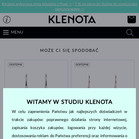
Ręcznie wykonana złota biżuteria z Pragi ->
|
7 % na obrączki ślubne do pierścionka
zaręczynowego ->
MENU
MOŻE CI SIĘ SPODOBAĆ
DOSTĘPNE
DOSTĘPNE
WITAMY W STUDIU KLENOTA
W celu zapewnienia Państwu jak najlepszych doświadczeń w
BIAŁE ZŁOTO
RÓŻOWE ZŁOTO
6 380 zł
9 980 zł
trakcie zakupów: poprawnego działania strony internetowej,
MORGANIT & DIAMENT
MORGANIT & DIAMENT
zapisania koszyka zakupów, logowania przy każdej wizycie,
DOSTĘPNE
dostosowania reklam do Państwa preferencji oraz informowania o