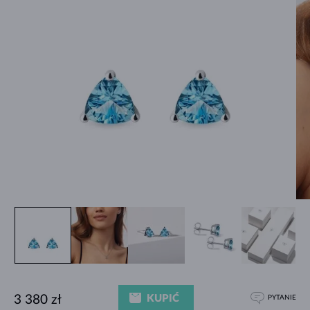
KUPIĆ
3 380 zł
PYTANIE