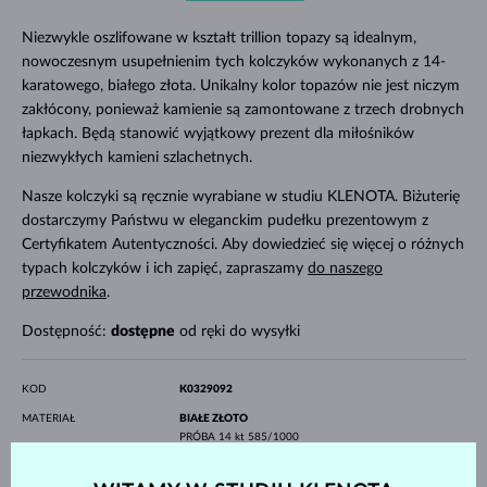
Niezwykle oszlifowane w kształt trillion topazy są idealnym,
nowoczesnym usupełnienim tych kolczyków wykonanych z 14-
karatowego, białego złota. Unikalny kolor topazów nie jest niczym
zakłócony, ponieważ kamienie są zamontowane z trzech drobnych
łapkach. Będą stanowić wyjątkowy prezent dla miłośników
niezwykłych kamieni szlachetnych.
Nasze kolczyki są ręcznie wyrabiane w studiu KLENOTA. Biżuterię
dostarczymy Państwu w eleganckim pudełku prezentowym z
Certyfikatem Autentyczności. Aby dowiedzieć się więcej o różnych
typach kolczyków i ich zapięć, zapraszamy
do naszego
przewodnika
.
Dostępność:
dostępne
od ręki do wysyłki
KOD
K0329092
MATERIAŁ
BIAŁE ZŁOTO
PRÓBA
14 kt 585/1000
KAMIENIE SZLACHETNE
TOPAZ
POCHODZENIE
naturalne