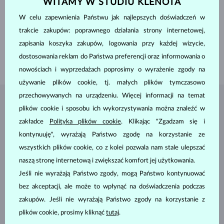
WITAMY W STUDIU KLENOTA
SZLIF
trillion
SZEROKOŚĆ
5 mm
W celu zapewnienia Państwu jak najlepszych doświadczeń w
WYSOKOŚĆ
5 mm
trakcie zakupów: poprawnego działania strony internetowej,
WAGA
1.000 ct
zapisania koszyka zakupów, logowania przy każdej wizycie,
WYSOKOŚĆ
5.65 mm
dostosowania reklam do Państwa preferencji oraz informowania o
WAGA
1.2 g
nowościach i wyprzedażach poprosimy o wyrażenie zgody na
używanie plików cookie, tj. małych plików tymczasowo
przechowywanych na urządzeniu. Więcej informacji na temat
BIŻUTERIA Z
ATELIER KLENOTA
plików cookie i sposobu ich wykorzystywania można znaleźć w
zakładce
Polityka plików cookie
. Klikając "Zgadzam się i
kontynuuję", wyrażają Państwo zgodę na korzystanie ze
wszystkich plików cookie, co z kolei pozwala nam stale ulepszać
naszą stronę internetową i zwiększać komfort jej użytkowania.
Jeśli nie wyrażają Państwo zgody, mogą Państwo kontynuować
bez akceptacji, ale może to wpłynąć na doświadczenia podczas
zakupów. Jeśli nie wyrażają Państwo zgody na korzystanie z
plików cookie, prosimy kliknąć
tutaj
.