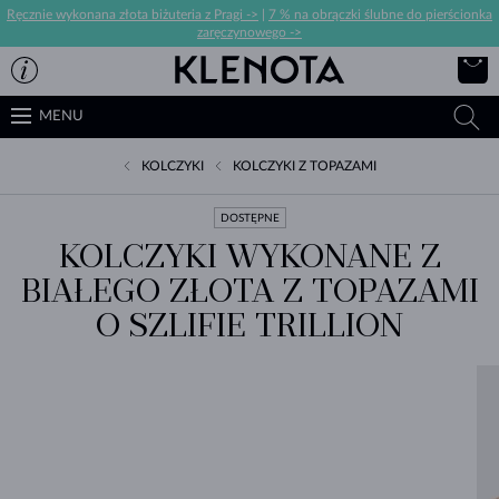
Ręcznie wykonana złota biżuteria z Pragi ->
|
7 % na obrączki ślubne do pierścionka
zaręczynowego ->
MENU
KOLCZYKI
KOLCZYKI Z TOPAZAMI
DOSTĘPNE
KOLCZYKI WYKONANE Z
BIAŁEGO ZŁOTA Z TOPAZAMI
O SZLIFIE TRILLION