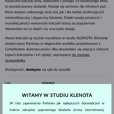
Klasyczne kolczyki koła, wykonane z żółtego 14-karatowego złota,
to ponadczasowy dodatek. Nadaje się zarówno dla młodych pań,
które dopiero odkrywają swój styl, jak i dla kobiet preferujących
minimalistyczną i elegancką biżuterię. Dzięki swojej prostocie i
wysokiej jakości wykonania kolczyki staną się popularnym
elementem na co dzień i na uroczyste okazje.
Nasze kolczyki są ręcznie wyrabiane w studiu KLENOTA. Biżuterię
dostarczymy Państwu w eleganckim pudełku prezentowym z
Certyfikatem Autentyczności. Aby dowiedzieć się więcej o różnych
typach kolczyków i ich zapięć, zapraszamy
do naszego
przewodnika
.
Dostępność:
dostępne
od ręki do wysyłki
KOD
K7014023
MATERIAŁ
ŻÓŁTE ZŁOTO
WITAMY W STUDIU KLENOTA
PRÓBA
14 kt 585/1000
KAMIENIE SZLACHETNE
BEZ KAMIENIA
W celu zapewnienia Państwu jak najlepszych doświadczeń w
SZEROKOŚĆ
16 mm
trakcie zakupów: poprawnego działania strony internetowej,