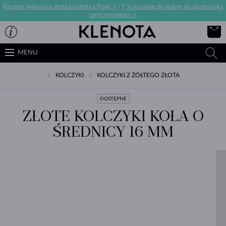
Ręcznie wykonana złota biżuteria z Pragi ->
|
7 % na obrączki ślubne do pierścionka
zaręczynowego ->
MENU
KOLCZYKI
KOLCZYKI Z ŻÓŁTEGO ZŁOTA
DOSTĘPNE
ZŁOTE KOLCZYKI KOŁA O
ŚREDNICY 16 MM