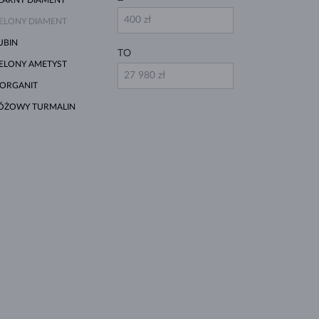
IELONY DIAMENT
UBIN
TO
IELONY AMETYST
ORGANIT
ÓŻOWY TURMALIN