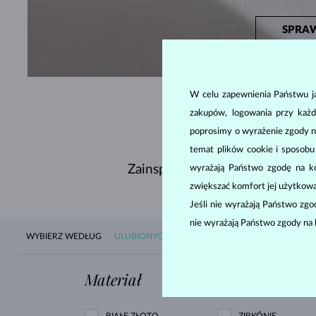
SPRA
W celu zapewnienia Państwu ja
zakupów, logowania przy każd
poprosimy o wyrażenie zgody n
temat plików cookie i sposob
Zainspiruj się pięknymi kolczyk
wyrażają Państwo zgodę na kor
zwiększać komfort jej użytkowa
Jeśli nie wyrażają Państwo zg
nie wyrażają Państwo zgody na 
WYBIERZ WEDŁUG
ULUBIONYCH
WEDŁUG DOSTĘPNOŚCI
NOW
Materiał
Kamień szlach
BIAŁE ZŁOTO
ZIRKÓNIE