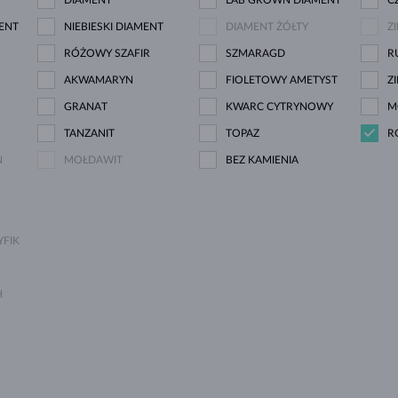
ENT
NIEBIESKI DIAMENT
DIAMENT ŻÓŁTY
Z
RÓŻOWY SZAFIR
SZMARAGD
R
AKWAMARYN
FIOLETOWY AMETYST
Z
GRANAT
KWARC CYTRYNOWY
M
TANZANIT
TOPAZ
R
N
MOŁDAWIT
BEZ KAMIENIA
FIK
H