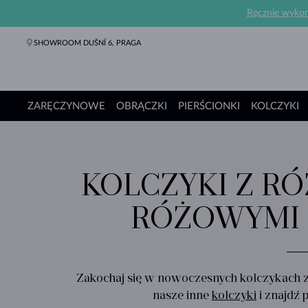
Ręcznie wykona
SHOWROOM DUŠNÍ 6, PRAGA
ZARĘCZYNOWE
OBRĄCZKI
PIERŚCIONKI
KOLCZYKI
Pierścionki Zaręczynowe
Obrączki
Pierścionki
Kolczyki
Naszyjniki
Bransoletki
Perły
Biżuteria
Prezenty
Kolekcje
KOLCZYKI Z R
RÓŻOWYMI 
Zakochaj się w nowoczesnych kolczykach z
nasze inne
kolczyki
i znajdź 