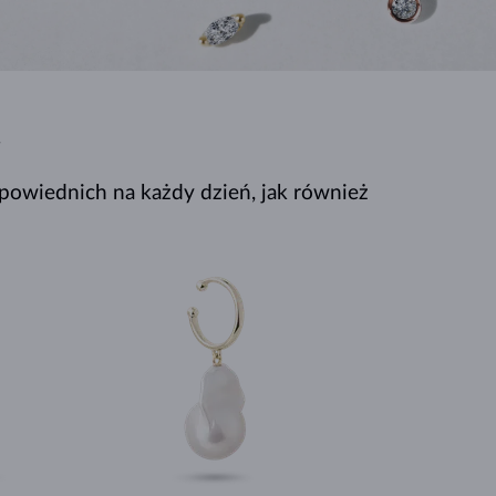
BIAŁE ZŁOTO
RÓŻOWE ZŁOTO
BIAŁE ZŁOTO
SPRAWDŹ
W
powiednich na każdy dzień, jak również