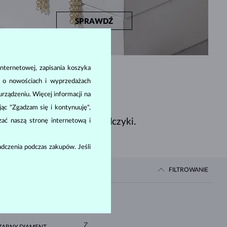
SPRAWDŹ
nternetowej, zapisania koszyka
a o nowościach i wyprzedażach
ządzeniu. Więcej informacji na
ając "Zgadzam się i kontynuuję",
którym niewątpliwie są kolczyki.
zać naszą stronę internetową i
dczenia podczas zakupów. Jeśli
FILTROWANIE
Cena
Z
ZARNY DIAMENT