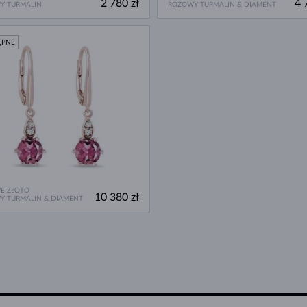
2 780 zł
4 
Y TURMALIN
RÓŻOWY TURMALIN & DIAMENT
ĘPNE
E ZŁOTO
10 380 zł
Y TURMALIN & DIAMENT