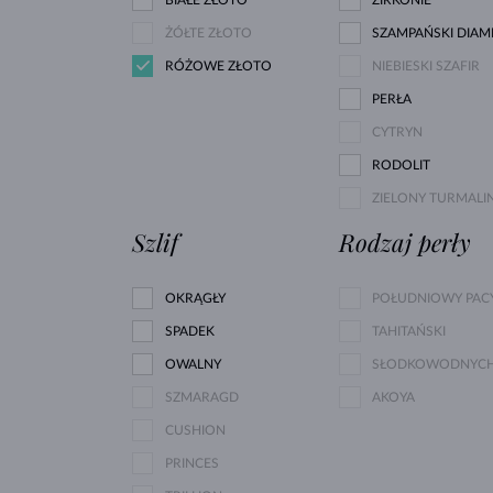
ŻÓŁTE ZŁOTO
SZAMPAŃSKI DIAM
RÓŻOWE ZŁOTO
NIEBIESKI SZAFIR
PERŁA
CYTRYN
RODOLIT
ZIELONY TURMALI
Szlif
Rodzaj perły
OKRĄGŁY
POŁUDNIOWY PACY
SPADEK
TAHITAŃSKI
OWALNY
SŁODKOWODNYC
SZMARAGD
AKOYA
CUSHION
PRINCES