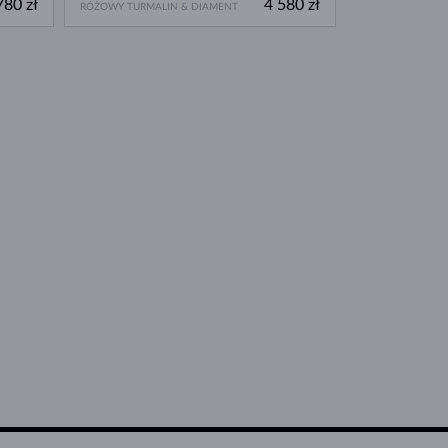
780 zł
4 580 zł
RÓŻOWY TURMALIN & DIAMENT