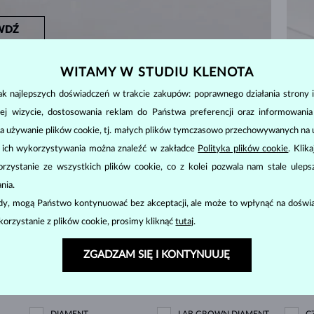
WDŹ
WITAMY W STUDIU KLENOTA
k najlepszych doświadczeń w trakcie zakupów: poprawnego działania strony i
ej wizycie, dostosowania reklam do Państwa preferencji oraz informowani
a używanie plików cookie, tj. małych plików tymczasowo przechowywanych na ur
ZACZNIJ OD
NAJLEPSZYCH
u ich wykorzystywania można znaleźć w zakładce
Polityka plików cookie
. Klik
ami ze złota z diamentami, podaruj ulubiony prezent, 
zystanie ze wszystkich plików cookie, co z kolei pozwala nam stale uleps
nia.
ody, mogą Państwo kontynuować bez akceptacji, ale może to wpłynąć na doświa
korzystanie z plików cookie, prosimy kliknąć
tutaj
.
OŚĆ
CENY
WYŚWIETLONO
6/6
ZGADZAM SIĘ I KONTYNUUJĘ
etny
DIAMENT
LAB GROWN DIAMENT
C