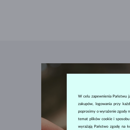
W celu zapewnienia Państwu ja
zakupów, logowania przy każd
poprosimy o wyrażenie zgody n
temat plików cookie i sposob
wyrażają Państwo zgodę na kor