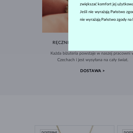
zwiększać komfort jej użytkowa
Jeśli nie wyrażają Państwo zg
nie wyrażają Państwo zgody na 
RĘCZNIE WYKONYWANA W PRADZE
Każda biżuteria powstaje w naszej pracowni 
Czechach i jest wysyłana na cały świat.
DOSTAWA >
DOSTĘPNE
DOST