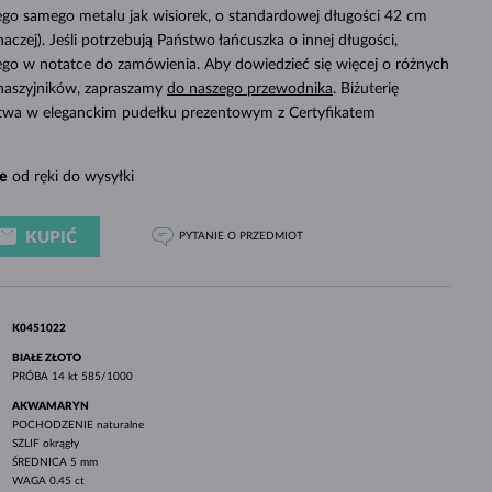
BIAŁE ZŁOTO
RÓŻOWE ZŁOTO
BIAŁE ZŁOTO
ego samego metalu jak wisiorek, o standardowej długości 42 cm
SPRAWDŹ
inaczej). Jeśli potrzebują Państwo łańcuszka o innej długości,
tego w notatce do zamówienia. Aby dowiedzieć się więcej o różnych
 naszyjników, zapraszamy
do naszego przewodnika
. Biżuterię
twa w eleganckim pudełku prezentowym z Certyfikatem
e
od ręki do wysyłki
KUPIĆ
PYTANIE
O PRZEDMIOT
K0451022
BIAŁE ZŁOTO
PRÓBA
14 kt 585/1000
AKWAMARYN
POCHODZENIE
naturalne
SZLIF
okrągły
ŚREDNICA
5 mm
WAGA
0.45 ct