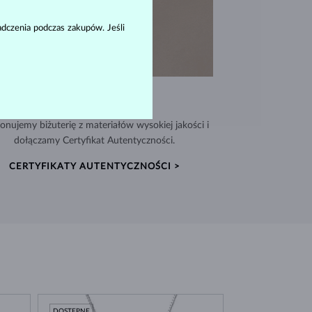
dczenia podczas zakupów. Jeśli
WYJĄTKOWA JAKOŚĆ
nujemy biżuterię z materiałów wysokiej jakości i
dołączamy Certyfikat Autentyczności.
CERTYFIKATY AUTENTYCZNOŚCI >
DOSTĘPNE
DOSTĘPNE