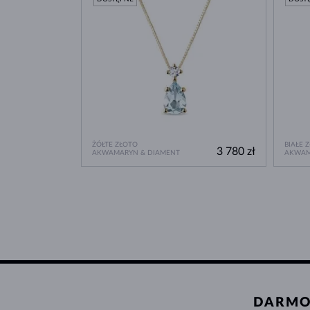
ŻÓŁTE ZŁOTO
BIAŁE 
3 780 zł
AKWAMARYN & DIAMENT
AKWAM
DARMO