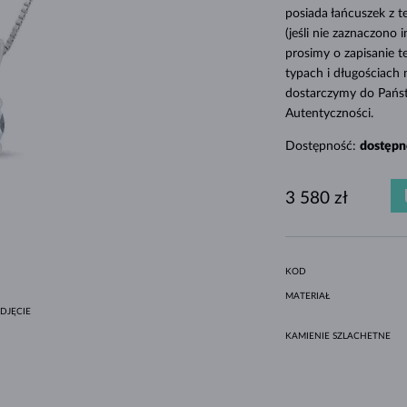
MINIMALISTYCZNE ZESTAWY
CZARNE DIAMENTY
STYL HALO
AMETYSTY
POJEDYNCZE
KAMIENIE SZLACHETNE
PERŁY SŁODKOWODNE
DLA MAMY
BIAŁE ZŁOTO
MORGANITY
TOPAZY
RUBINY
POMYSŁY NA PREZENTY
posiada łańcuszek z t
(jeśli nie zaznaczono 
ORYGINALNE ZESTAWY
OPRAWA BEZEL
ŻÓŁTE ZŁOTO
MAGNETYCZNE NASZYJNIKI
prosimy o zapisanie 
RÓŻOWE ZŁOTO
RÓŻOWE ZŁOTO
typach i długościach
dostarczymy do Pańs
GRAWEROWANA
Autentyczności.
LETNÍ VRSTVENÍ
Dostępność:
dostępn
3 580 zł
KOD
MATERIAŁ
DJĘCIE
KAMIENIE SZLACHETNE