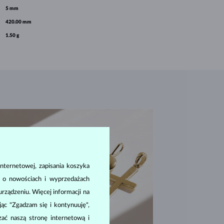
5 mm
420.00 mm
1.50 g
nternetowej, zapisania koszyka
a o nowościach i wyprzedażach
ządzeniu. Więcej informacji na
ając "Zgadzam się i kontynuuję",
zać naszą stronę internetową i