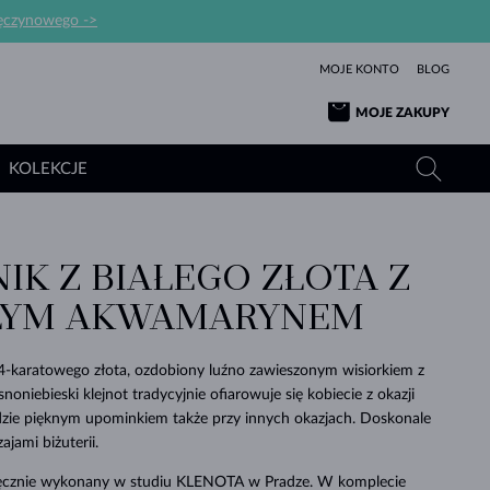
ręczynowego ->
MOJE KONTO
BLOG
MOJE ZAKUPY
KOLEKCJE
IK Z BIAŁEGO ZŁOTA Z
ŻÓŁTE ZŁOTO
TANZANITY
TURMALINY
SZAFIRY
ŁYM AKWAMARYNEM
RÓŻOWE ZŁOTO
TOPAZY
MOŁDAWITY
SZMARAGDY
TURMALINY
MINERAŁY
MOŁDAWITY
14-karatowego złota, ozdobiony luźno zawieszonym wisiorkiem z
WYJĄTKOWY
BRANSOLETKI
PROSTOTY
BIŻUTERIA
KOLEKCJE
MIŁOŚĆ
PIĘKNO
PIĘKNE
PERŁY
oniebieski klejnot tradycyjnie ofiarowuje się kobiecie z okazji
MOŁDAWITY
WISIORKI Z PERŁAMI
MINERAŁY
ędzie pięknym upominkiem także przy innych okazjach. Doskonale
PIĘKNEM
DLA NOWORODKÓW
BIAŁE ZŁOTO
ŚLUBNA
ajami biżuterii.
ŚLUBNE
ŻÓŁTE ZŁOTO
ŻÓŁTE ZŁOTO
SPRAWDŹ
SPRAWDŹ
SPRAWDŹ
SPRAWDŹ
SPRAWDŹ
SPRAWDŹ
SPRAWDŹ
SPRAWDŹ
SPRAWDŹ
 ręcznie wykonany w studiu KLENOTA w Pradze. W komplecie