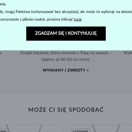
nia.
ody, mogą Państwo kontynuować bez akceptacji, ale może to wpłynąć na doświa
korzystanie z plików cookie, prosimy kliknąć
tutaj
.
ZGADZAM SIĘ I KONTYNUUJĘ
ZWROT DO 60 DNI
w
Znajdź biżuterię, która zostanie z Tobą na zawsze –
Wyko
dajemy aż 60 dni na zwrot.
WYMIANY I ZWROTY >
MOŻE CI SIĘ SPODOBAĆ
ĘPNE
DOSTĘPNE