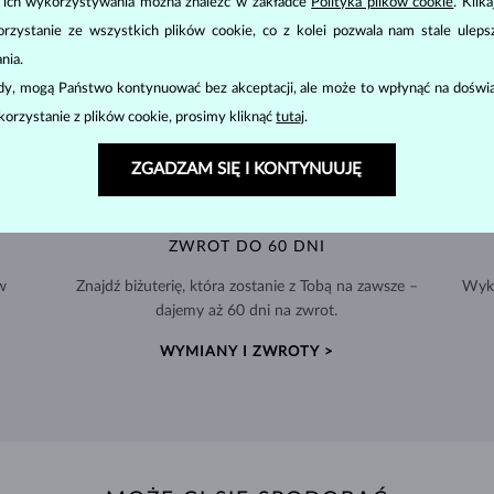
u ich wykorzystywania można znaleźć w zakładce
Polityka plików cookie
. Klik
zystanie ze wszystkich plików cookie, co z kolei pozwala nam stale uleps
nia.
ody, mogą Państwo kontynuować bez akceptacji, ale może to wpłynąć na doświa
korzystanie z plików cookie, prosimy kliknąć
tutaj
.
ZGADZAM SIĘ I KONTYNUUJĘ
ZWROT DO 60 DNI
w
Znajdź biżuterię, która zostanie z Tobą na zawsze –
Wyko
dajemy aż 60 dni na zwrot.
WYMIANY I ZWROTY >