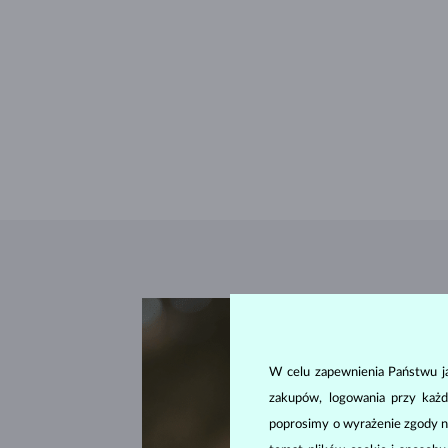
W celu zapewnienia Państwu ja
zakupów, logowania przy każd
poprosimy o wyrażenie zgody n