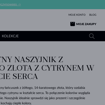
ręczynowego ->
MOJE KONTO
BLOG
MOJE ZAKUPY
KOLEKCJE
TNY NASZYJNIK Z
ŻÓŁTE ZŁOTO
TANZANITY
TURMALINY
SZAFIRY
O ZŁOTA Z CYTRYNEM W
RÓŻOWE ZŁOTO
TOPAZY
MOŁDAWITY
SZMARAGDY
CIE SERCA
TURMALINY
MINERAŁY
MOŁDAWITY
WYJĄTKOWY
BRANSOLETKI
PROSTOTY
BIŻUTERIA
KOLEKCJE
MIŁOŚĆ
PIĘKNO
PIĘKNE
PERŁY
MOŁDAWITY
WISIORKI Z PERŁAMI
MINERAŁY
ny łańcuszek z żółtego, 14-karatowego złota, który ozdabia
PIĘKNEM
DLA NOWORODKÓW
BIAŁE ZŁOTO
ŚLUBNA
ółtego cytrynu w kształcie serca. To połączenie kolorów wygląda
ie. Naszyjnik idealnie sprawdzi się jako prezent i szczególnie
ŚLUBNE
ŻÓŁTE ZŁOTO
ŻÓŁTE ZŁOTO
SPRAWDŹ
SPRAWDŹ
SPRAWDŹ
SPRAWDŹ
SPRAWDŹ
SPRAWDŹ
SPRAWDŹ
SPRAWDŹ
SPRAWDŹ
 kochają ciepłe kolory.