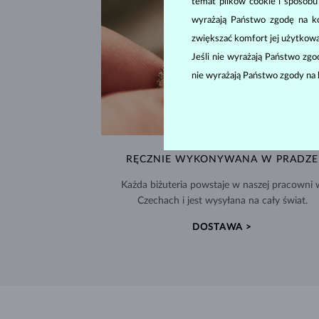
temat plików cookie i sposob
wyrażają Państwo zgodę na kor
zwiększać komfort jej użytkowa
Jeśli nie wyrażają Państwo zg
nie wyrażają Państwo zgody na 
RĘCZNIE WYKONYWANA W PRADZE
Każda biżuteria powstaje w naszej pracowni 
Czechach i jest wysyłana na cały świat.
DOSTAWA >