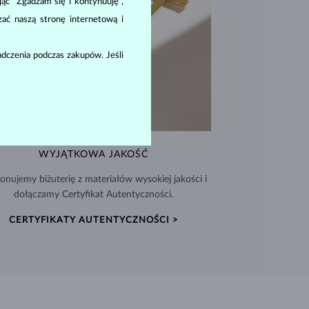
ając "Zgadzam się i kontynuuję",
zać naszą stronę internetową i
dczenia podczas zakupów. Jeśli
WYJĄTKOWA JAKOŚĆ
nujemy biżuterię z materiałów wysokiej jakości i
dołączamy Certyfikat Autentyczności.
CERTYFIKATY AUTENTYCZNOŚCI >