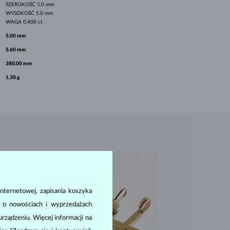
SZEROKOŚĆ
5.0 mm
WYSOKOŚĆ
5.0 mm
WAGA
0.400 ct
5.00 mm
5.60 mm
380.00 mm
1.30 g
nternetowej, zapisania koszyka
a o nowościach i wyprzedażach
ządzeniu. Więcej informacji na