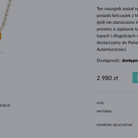
MINIMALISTYCZNE ZESTAWY
CZARNE DIAMENTY
STYL HALO
AMETYSTY
POJEDYNCZE
KAMIENIE SZLACHETNE
PERŁY SŁODKOWODNE
DLA MAMY
BIAŁE ZŁOTO
MORGANITY
TOPAZY
RUBINY
POMYSŁY NA PREZENTY
Ten naszyjnik został
ORYGINALNE ZESTAWY
OPRAWA BEZEL
ŻÓŁTE ZŁOTO
MAGNETYCZNE NASZYJNIKI
posiada łańcuszek z t
(jeśli nie zaznaczono 
RÓŻOWE ZŁOTO
RÓŻOWE ZŁOTO
prosimy o zapisanie 
GRAWEROWANA
typach i długościach
dostarczymy do Pańs
LETNÍ VRSTVENÍ
Autentyczności.
Dostępność:
dostępn
2 980 zł
KOD
DJĘCIE
MATERIAŁ
KAMIENIE SZLACHETNE