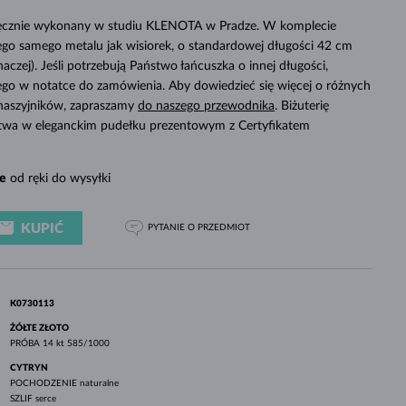
BIAŁE ZŁOTO
RÓŻOWE ZŁOTO
BIAŁE ZŁOTO
 ręcznie wykonany w studiu KLENOTA w Pradze. W komplecie
SPRAWDŹ
ego samego metalu jak wisiorek, o standardowej długości 42 cm
inaczej). Jeśli potrzebują Państwo łańcuszka o innej długości,
tego w notatce do zamówienia. Aby dowiedzieć się więcej o różnych
 naszyjników, zapraszamy
do naszego przewodnika
. Biżuterię
twa w eleganckim pudełku prezentowym z Certyfikatem
e
od ręki do wysyłki
KUPIĆ
PYTANIE
O PRZEDMIOT
K0730113
ŻÓŁTE ZŁOTO
PRÓBA
14 kt 585/1000
CYTRYN
POCHODZENIE
naturalne
SZLIF
serce