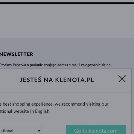
NEWSLETTER
Prosimy Państwa o podanie swojego adresu e-mail i zalogowanie się do
naszego centrum informacji e-sklepu klenota.pl. Żadna nowość czy rabat nie
umkną Państwa uwadze!
JESTEŚ NA KLENOTA.PL
WYBIERZ
he best shopping experience, we recommend visiting our
Tak, chcę otrzymywać interesujące
wiadomości na e-mail.
ational website in English.
Go to klenota.com