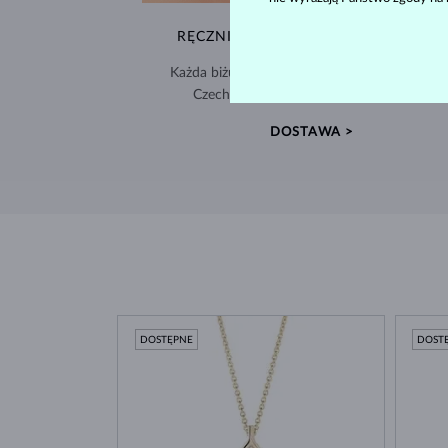
RĘCZNIE WYKONYWANA W PRADZE
Każda biżuteria powstaje w naszej pracowni 
Czechach i jest wysyłana na cały świat.
DOSTAWA >
DOSTĘPNE
DOST