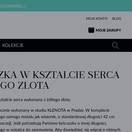
ręczynowego ->
MOJE KONTO
BLOG
MOJE ZAKUPY
KOLEKCJE
ZKA W KSZTAŁCIE SERCA
ŻÓŁTE ZŁOTO
TANZANITY
TURMALINY
SZAFIRY
EGO ZŁOTA
RÓŻOWE ZŁOTO
TOPAZY
MOŁDAWITY
SZMARAGDY
TURMALINY
MINERAŁY
MOŁDAWITY
ztałcie serca wykonana z żółtego złota.
WYJĄTKOWY
BRANSOLETKI
PROSTOTY
BIŻUTERIA
KOLEKCJE
MIŁOŚĆ
PIĘKNO
PIĘKNE
PERŁY
MOŁDAWITY
WISIORKI Z PERŁAMI
MINERAŁY
 ręcznie wykonany w studiu KLENOTA w Pradze. W komplecie
PIĘKNEM
DLA NOWORODKÓW
BIAŁE ZŁOTO
ŚLUBNA
ego samego metalu jak wisiorek, o standardowej długości 42 cm
inaczej). Jeśli potrzebują Państwo łańcuszka o innej długości,
ŚLUBNE
ŻÓŁTE ZŁOTO
ŻÓŁTE ZŁOTO
SPRAWDŹ
SPRAWDŹ
SPRAWDŹ
SPRAWDŹ
SPRAWDŹ
SPRAWDŹ
SPRAWDŹ
SPRAWDŹ
SPRAWDŹ
tego w notatce do zamówienia. Aby dowiedzieć się więcej o różnych