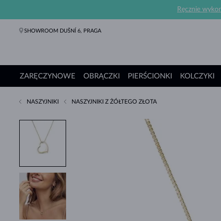
Ręcznie wykona
SHOWROOM DUŠNÍ 6, PRAGA
ZARĘCZYNOWE
OBRĄCZKI
PIERŚCIONKI
KOLCZYKI
NASZYJNIKI
NASZYJNIKI Z ŻÓŁTEGO ZŁOTA
Pierścionki Zaręczynowe
Obrączki
Pierścionki
Kolczyki
Naszyjniki
Bransoletki
Perły
Biżuteria
Prezenty
Kolekcje