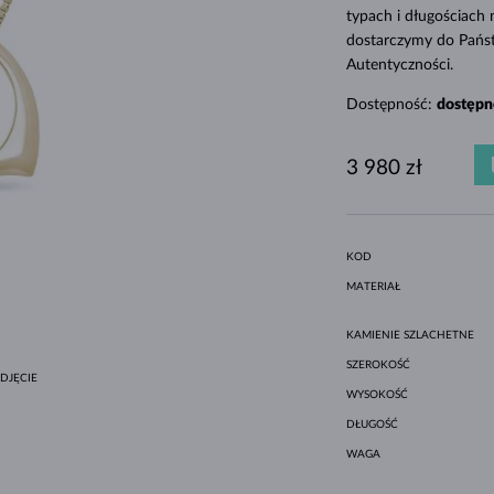
MINIMALISTYCZNE ZESTAWY
CZARNE DIAMENTY
STYL HALO
AMETYSTY
POJEDYNCZE
KAMIENIE SZLACHETNE
PERŁY SŁODKOWODNE
DLA MAMY
BIAŁE ZŁOTO
MORGANITY
TOPAZY
RUBINY
POMYSŁY NA PREZENTY
typach i długościach
dostarczymy do Pańs
ORYGINALNE ZESTAWY
OPRAWA BEZEL
ŻÓŁTE ZŁOTO
MAGNETYCZNE NASZYJNIKI
Autentyczności.
RÓŻOWE ZŁOTO
RÓŻOWE ZŁOTO
Dostępność:
dostępn
GRAWEROWANA
LETNÍ VRSTVENÍ
3 980 zł
KOD
MATERIAŁ
KAMIENIE SZLACHETNE
SZEROKOŚĆ
DJĘCIE
WYSOKOŚĆ
DŁUGOŚĆ
WAGA