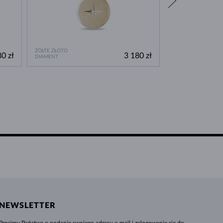
ŻÓŁTE ZŁOTO
ŻÓŁTE ZŁOTO
0 zł
3 180 zł
DIAMENT
SZMARAGD
NEWSLETTER
Prosimy Państwa o podanie swojego adresu e-mail i zalogowanie się do