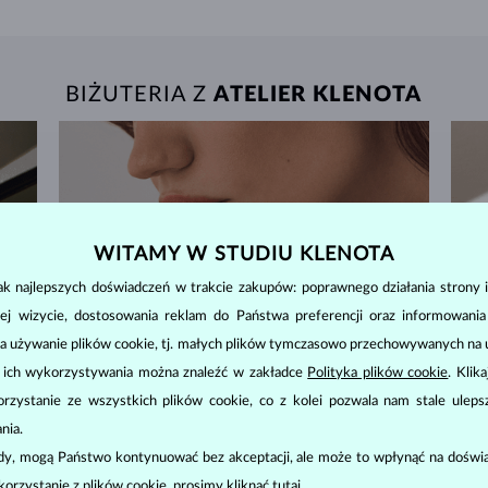
BIŻUTERIA Z
ATELIER KLENOTA
WITAMY W STUDIU KLENOTA
k najlepszych doświadczeń w trakcie zakupów: poprawnego działania strony i
ej wizycie, dostosowania reklam do Państwa preferencji oraz informowani
a używanie plików cookie, tj. małych plików tymczasowo przechowywanych na ur
u ich wykorzystywania można znaleźć w zakładce
Polityka plików cookie
. Klik
zystanie ze wszystkich plików cookie, co z kolei pozwala nam stale uleps
nia.
ody, mogą Państwo kontynuować bez akceptacji, ale może to wpłynąć na doświa
korzystanie z plików cookie, prosimy kliknąć
tutaj
.