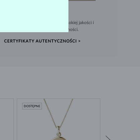
WYJĄTKOWA JAKOŚĆ
nujemy biżuterię z materiałów wysokiej jakości i
dołączamy Certyfikat Autentyczności.
CERTYFIKATY AUTENTYCZNOŚCI >
DOSTĘPNE
DOSTĘPNE