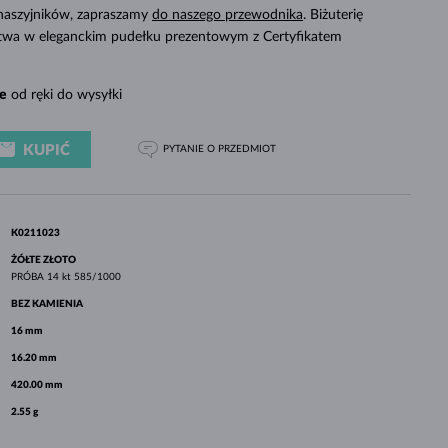
BIAŁE ZŁOTO
RÓŻOWE ZŁOTO
BIAŁE ZŁOTO
 naszyjników, zapraszamy
do naszego przewodnika
. Biżuterię
SPRAWDŹ
twa w eleganckim pudełku prezentowym z Certyfikatem
e
od ręki do wysyłki
KUPIĆ
PYTANIE
O PRZEDMIOT
K0211023
ŻÓŁTE ZŁOTO
PRÓBA
14 kt 585/1000
BEZ KAMIENIA
16 mm
16.20 mm
420.00 mm
2.55 g