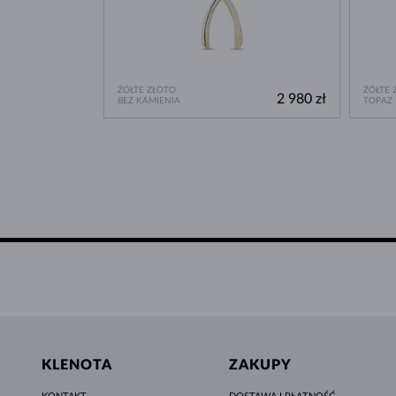
ŻÓŁTE ZŁOTO
ŻÓŁTE 
2 980 zł
BEZ KAMIENIA
TOPAZ
KLENOTA
ZAKUPY