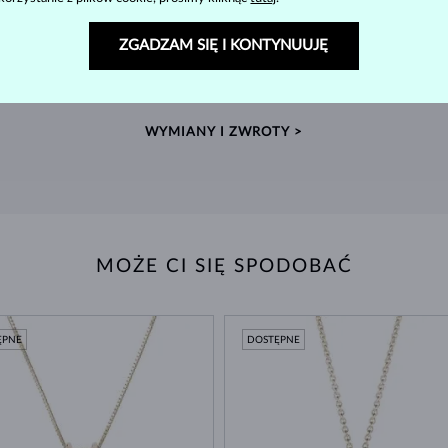
ZWROT DO 60 DNI
ZGADZAM SIĘ I KONTYNUUJĘ
w
Znajdź biżuterię, która zostanie z Tobą na zawsze –
Wyko
dajemy aż 60 dni na zwrot.
WYMIANY I ZWROTY >
MOŻE CI SIĘ SPODOBAĆ
ĘPNE
DOSTĘPNE