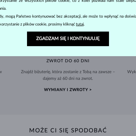
zystanie ze wszystkich plików cookie, co z kolei pozwala nam stale uleps
nia.
ody, mogą Państwo kontynuować bez akceptacji, ale może to wpłynąć na doświa
korzystanie z plików cookie, prosimy kliknąć
tutaj
.
ZGADZAM SIĘ I KONTYNUUJĘ
ZWROT DO 60 DNI
w
Znajdź biżuterię, która zostanie z Tobą na zawsze –
Wyko
dajemy aż 60 dni na zwrot.
WYMIANY I ZWROTY >
MOŻE CI SIĘ SPODOBAĆ