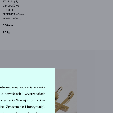
SZLIF
okrągły
CZYSTOŚĆ
VS
KOLOR
F
ŚREDNICA
6.3 mm
WAGA
1.000 ct
3.00 mm
2.55 g
nternetowej, zapisania koszyka
a o nowościach i wyprzedażach
ządzeniu. Więcej informacji na
ając "Zgadzam się i kontynuuję",