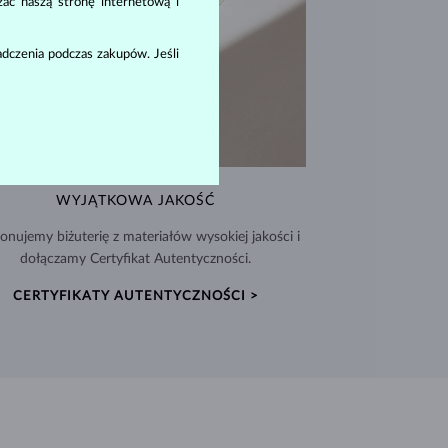
zać naszą stronę internetową i
dczenia podczas zakupów. Jeśli
WYJĄTKOWA JAKOŚĆ
nujemy biżuterię z materiałów wysokiej jakości i
dołączamy Certyfikat Autentyczności.
CERTYFIKATY AUTENTYCZNOŚCI >