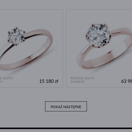
E ZŁOTO
RÓŻOWE ZŁOTO
15 180 zł
63 98
NT
DIAMENT
POKAŻ NASTĘPNE