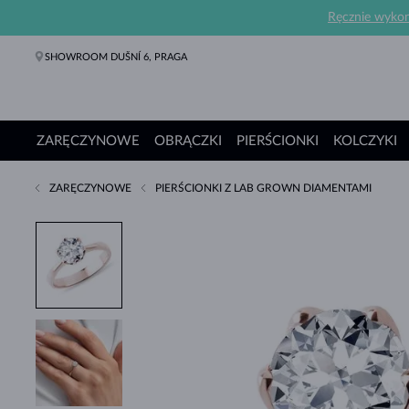
Ręcznie wykona
SHOWROOM DUŠNÍ 6, PRAGA
ZARĘCZYNOWE
OBRĄCZKI
PIERŚCIONKI
KOLCZYKI
ZARĘCZYNOWE
PIERŚCIONKI Z LAB GROWN DIAMENTAMI
Pierścionki Zaręczynowe
Obrączki
Pierścionki
Kolczyki
Naszyjniki
Bransoletki
Perły
Biżuteria
Prezenty
Kolekcje