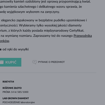
samowity kamień ozdobiony jest oprawą przypominającą kwiat.
BIAŁE ZŁOTO
RÓŻOWE ZŁOTO
BIAŁE ZŁOTO
o kamienia szlachetnego i delikatnego wzoru sprawia, że
SPRAWDŹ
prawdę wyjątkowym wyborem na zaręczyny.
st elegancko zapakowany w bezpłatne pudełko upominkowe i
tentyczności. Wybieramy tylko wysokiej jakości diamenty
ium, z których każdy posiada międzynarodowy Certyfikat.
 na wymianę rozmiaru. Zapraszamy też do naszego
Przewodnika
ionków
.
e
od ręki do wysyłki
KUPIĆ
PYTANIE
O PRZEDMIOT
R0874754
RÓŻOWE ZŁOTO
PRÓBA
14 kt 585/1000
LAB GROWN DIAMENT
POCHODZENIE
laboratoryjne