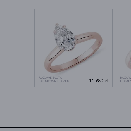
RÓŻOWE ZŁOTO
RÓŻOW
11 980 zł
LAB GROWN DIAMENT
DIAME