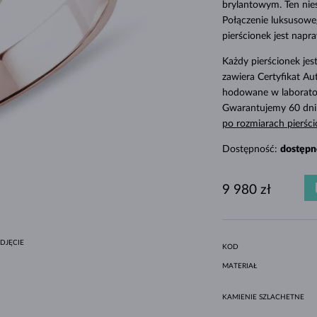
brylantowym. Ten nie
MINIMALISTYCZNE ZESTAWY
CZARNE DIAMENTY
STYL HALO
AMETYSTY
POJEDYNCZE
KAMIENIE SZLACHETNE
PERŁY SŁODKOWODNE
DLA MAMY
BIAŁE ZŁOTO
MORGANITY
TOPAZY
RUBINY
POMYSŁY NA PREZENTY
Połączenie luksusoweg
ORYGINALNE ZESTAWY
OPRAWA BEZEL
ŻÓŁTE ZŁOTO
MAGNETYCZNE NASZYJNIKI
pierścionek jest na
RÓŻOWE ZŁOTO
RÓŻOWE ZŁOTO
Każdy pierścionek je
zawiera Certyfikat Au
GRAWEROWANA
hodowane w laborator
LETNÍ VRSTVENÍ
Gwarantujemy 60 dni
po rozmiarach pierśc
Dostępność:
dostępn
9 980 zł
DJĘCIE
KOD
MATERIAŁ
KAMIENIE SZLACHETNE