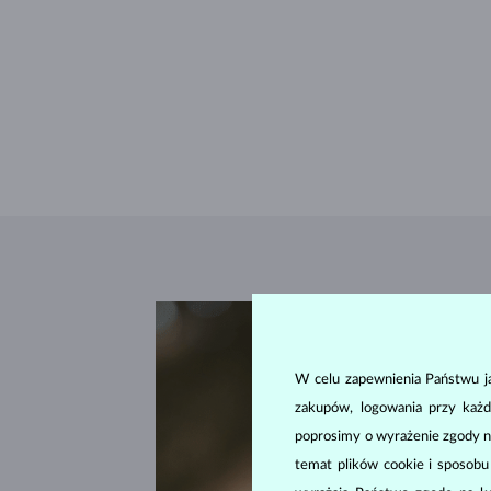
W celu zapewnienia Państwu ja
zakupów, logowania przy każd
poprosimy o wyrażenie zgody n
temat plików cookie i sposob