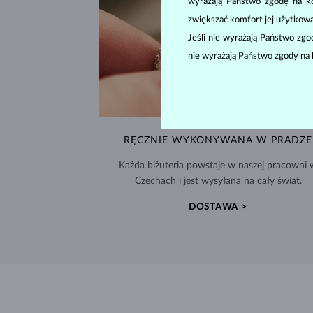
wyrażają Państwo zgodę na kor
zwiększać komfort jej użytkowa
Jeśli nie wyrażają Państwo zg
nie wyrażają Państwo zgody na 
RĘCZNIE WYKONYWANA W PRADZE
Każda biżuteria powstaje w naszej pracowni 
Czechach i jest wysyłana na cały świat.
DOSTAWA >