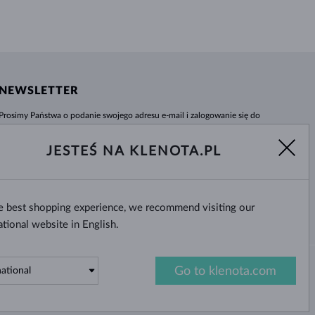
NEWSLETTER
Prosimy Państwa o podanie swojego adresu e-mail i zalogowanie się do
naszego centrum informacji e-sklepu klenota.pl. Żadna nowość czy rabat nie
umkną Państwa uwadze!
JESTEŚ NA KLENOTA.PL
WYBIERZ
he best shopping experience, we recommend visiting our
Tak, chcę otrzymywać interesujące
wiadomości na e-mail.
ational website in English.
Go to klenota.com