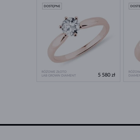
DOSTĘPNE
DOST
RÓŻOWE ZŁOTO
RÓŻOW
5 580 zł
LAB GROWN DIAMENT
DIAME