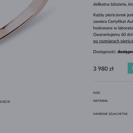
MINIMALISTYCZNE ZESTAWY
CZARNE DIAMENTY
STYL HALO
AMETYSTY
POJEDYNCZE
KAMIENIE SZLACHETNE
PERŁY SŁODKOWODNE
DLA MAMY
BIAŁE ZŁOTO
MORGANITY
TOPAZY
RUBINY
POMYSŁY NA PREZENTY
delikatna biżuteria, k
ORYGINALNE ZESTAWY
OPRAWA BEZEL
ŻÓŁTE ZŁOTO
MAGNETYCZNE NASZYJNIKI
Każdy pierścionek je
zawiera Certyfikat Au
RÓŻOWE ZŁOTO
RÓŻOWE ZŁOTO
hodowane w laborator
GRAWEROWANA
Gwarantujemy 60 dni
po rozmiarach pierśc
LETNÍ VRSTVENÍ
Dostępność:
dostępn
3 980 zł
KOD
MATERIAŁ
DJĘCIE
KAMIENIE SZLACHETNE