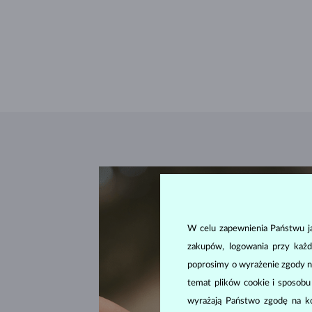
W celu zapewnienia Państwu ja
zakupów, logowania przy każd
poprosimy o wyrażenie zgody n
temat plików cookie i sposob
wyrażają Państwo zgodę na kor