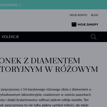
ręczynowego ->
MOJE KONTO
BLOG
MOJE ZAKUPY
KOLEKCJE
IONEK Z DIAMENTEM
ŻÓŁTE ZŁOTO
TANZANITY
TURMALINY
SZAFIRY
ATORYJNYM W RÓŻOWYM
RÓŻOWE ZŁOTO
TOPAZY
MOŁDAWITY
SZMARAGDY
TURMALINY
MINERAŁY
MOŁDAWITY
WYJĄTKOWY
BRANSOLETKI
PROSTOTY
BIŻUTERIA
KOLEKCJE
MIŁOŚĆ
PIĘKNO
PIĘKNE
PERŁY
MOŁDAWITY
WISIORKI Z PERŁAMI
MINERAŁY
k zaręczynowy z 14-karatowego różowego złota z diamentem o
PIĘKNEM
DLA NOWORODKÓW
BIAŁE ZŁOTO
ŚLUBNA
 wyhodowanym laboratoryjnie, osadzonym w sześciu pazurkach.
ta i dzięki brylantowemu szlifowi pięknie odbija światło. Ten
ŚLUBNE
ŻÓŁTE ZŁOTO
ŻÓŁTE ZŁOTO
SPRAWDŹ
SPRAWDŹ
SPRAWDŹ
SPRAWDŹ
SPRAWDŹ
SPRAWDŹ
SPRAWDŹ
SPRAWDŹ
SPRAWDŹ
k zaręczynowy to nie tylko piękny symbol miłości, ale także