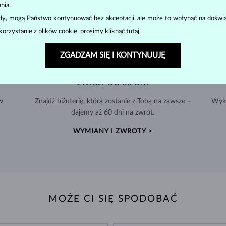
nia.
ody, mogą Państwo kontynuować bez akceptacji, ale może to wpłynąć na doświa
korzystanie z plików cookie, prosimy kliknąć
tutaj
.
ZGADZAM SIĘ I KONTYNUUJĘ
ZWROT DO 60 DNI
w
Znajdź biżuterię, która zostanie z Tobą na zawsze –
Wyko
dajemy aż 60 dni na zwrot.
WYMIANY I ZWROTY >
MOŻE CI SIĘ SPODOBAĆ