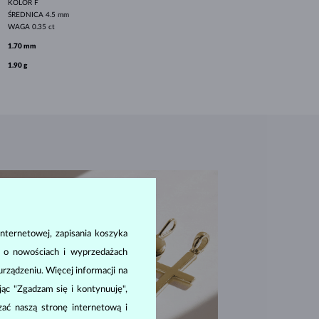
KOLOR
F
ŚREDNICA
4.5 mm
WAGA
0.35 ct
1.70 mm
1.90 g
nternetowej, zapisania koszyka
a o nowościach i wyprzedażach
ządzeniu. Więcej informacji na
ając "Zgadzam się i kontynuuję",
zać naszą stronę internetową i