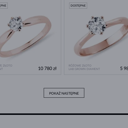
ĘPNE
DOSTĘPNE
E ZŁOTO
RÓŻOWE ZŁOTO
10 780 zł
5 98
NT
LAB GROWN DIAMENT
POKAŻ NASTĘPNE