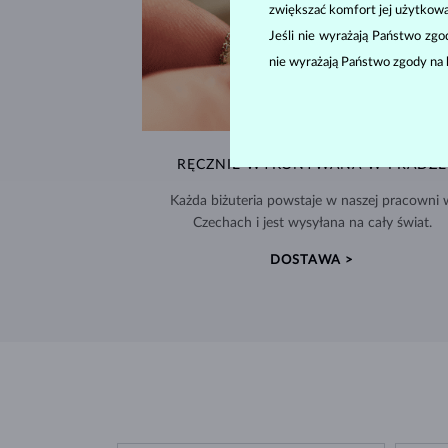
zwiększać komfort jej użytkowa
Jeśli nie wyrażają Państwo zg
nie wyrażają Państwo zgody na 
RĘCZNIE WYKONYWANA W PRADZE
Każda biżuteria powstaje w naszej pracowni 
Czechach i jest wysyłana na cały świat.
DOSTAWA >