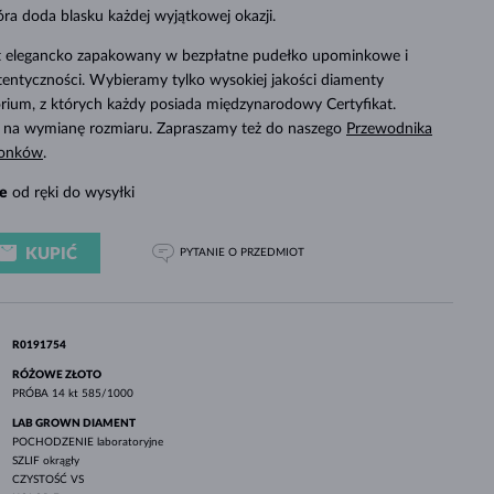
BIAŁE ZŁOTO
RÓŻOWE ZŁOTO
BIAŁE ZŁOTO
tóra doda blasku każdej wyjątkowej okazji.
SPRAWDŹ
st elegancko zapakowany w bezpłatne pudełko upominkowe i
tentyczności. Wybieramy tylko wysokiej jakości diamenty
ium, z których każdy posiada międzynarodowy Certyfikat.
 na wymianę rozmiaru. Zapraszamy też do naszego
Przewodnika
ionków
.
e
od ręki do wysyłki
KUPIĆ
PYTANIE
O PRZEDMIOT
R0191754
RÓŻOWE ZŁOTO
PRÓBA
14 kt 585/1000
LAB GROWN DIAMENT
POCHODZENIE
laboratoryjne
SZLIF
okrągły
CZYSTOŚĆ
VS