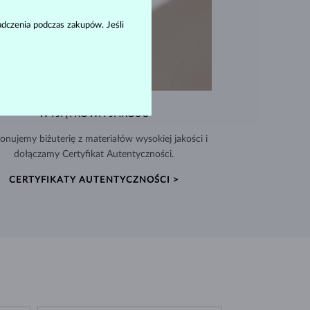
dczenia podczas zakupów. Jeśli
WYJĄTKOWA JAKOŚĆ
nujemy biżuterię z materiałów wysokiej jakości i
dołączamy Certyfikat Autentyczności.
CERTYFIKATY AUTENTYCZNOŚCI >