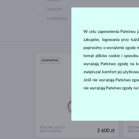
SPADEK
OWALNY
SZMARAGD
W celu zapewnienia Państwu ja
zakupów, logowania przy każd
poprosimy o wyrażenie zgody n
temat plików cookie i sposob
DOSTĘPNE
DOST
wyrażają Państwo zgodę na kor
zwiększać komfort jej użytkowa
Jeśli nie wyrażają Państwo zg
nie wyrażają Państwo zgody na 
RÓŻOWE ZŁOTO
RÓŻOW
2 600 zł
BEZ KAMIENIA
BEZ KA