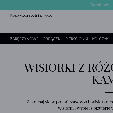
Ręcznie wykona
SHOWROOM DUŠNÍ 6, PRAGA
ZARĘCZYNOWE
OBRĄCZKI
PIERŚCIONKI
KOLCZYKI
Pierścionki Zaręczynowe
Obrączki
Pierścionki
Kolczyki
Naszyjniki
Bransoletki
Perły
Biżuteria
Prezenty
Kolekcje
WISIORKI Z RÓ
KAM
Zakochaj się w ponadczasowych wisiorkach 
wisiorki
i wybierz biżuterię