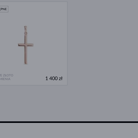
ĘPNE
E ZŁOTO
1 400 zł
MIENIA