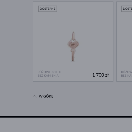
DOSTĘPNE
DOST
RÓŻOWE ZŁOTO
RÓŻOW
1 700 zł
BEZ KAMIENIA
BEZ KA
W GÓRĘ