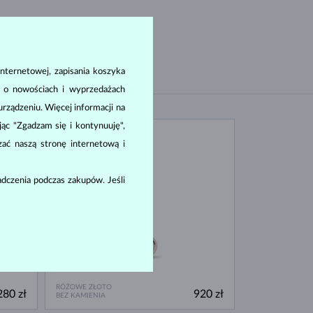
nternetowej, zapisania koszyka
a o nowościach i wyprzedażach
ządzeniu. Więcej informacji na
ając "Zgadzam się i kontynuuję",
DOSTĘPNE
zać naszą stronę internetową i
dczenia podczas zakupów. Jeśli
RÓŻOWE ZŁOTO
280 zł
920 zł
BEZ KAMIENIA