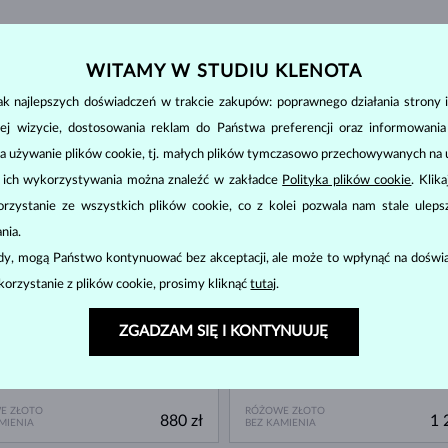
WITAMY W STUDIU KLENOTA
k najlepszych doświadczeń w trakcie zakupów: poprawnego działania strony i
ej wizycie, dostosowania reklam do Państwa preferencji oraz informowani
a używanie plików cookie, tj. małych plików tymczasowo przechowywanych na ur
u ich wykorzystywania można znaleźć w zakładce
Polityka plików cookie
. Klik
ĘPNE
DOSTĘPNE
zystanie ze wszystkich plików cookie, co z kolei pozwala nam stale uleps
nia.
ody, mogą Państwo kontynuować bez akceptacji, ale może to wpłynąć na doświa
korzystanie z plików cookie, prosimy kliknąć
tutaj
.
ZGADZAM SIĘ I KONTYNUUJĘ
E ZŁOTO
RÓŻOWE ZŁOTO
880 zł
1 
MIENIA
BEZ KAMIENIA