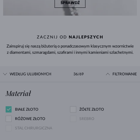
SPRAWDŹ
ZACZNIJ OD
NAJLEPSZYCH
Zainspiruj się naszą biżuterią o ponadczasowym klasycznym wzornictwie
z diamentami, szmaragdami, szafirami i innymi kamieniami szlachetnymi.
WEDŁUG ULUBIONYCH
36/69
FILTROWANIE
Materiał
BIAŁE ZŁOTO
ŻÓŁTE ZŁOTO
RÓŻOWE ZŁOTO
SREBRO
STAL CHIRURGICZNA