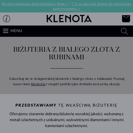
Ręcznie wykonana złota biżuteria z Pragi ->
|
7 % na obrączki ślubne do pierścionka
zaręczynowego ->
MENU
BIŻUTERIA Z BIAŁEGO ZŁOTA Z
RUBINAMI
Zakochaj się w designerskiej biżuterii z białego złota z rubinami. Poznaj
nasze inne
biżuteria
i znajdź perfekcyjne dodatki na każdą okazję
PRZEDSTAWIAMY
TĘ WŁAŚCIWĄ BIŻUTERIĘ
Oferujemy starannie dobraną biżuterię wysokiej jakości, wykonaną z
metali szlachetnych z unikalnymi, wykwintnymi diamentami i innymi
kamieniami szlachetnymi.