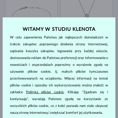
WITAMY W STUDIU KLENOTA
W celu zapewnienia Państwu jak najlepszych doświadczeń w
BIAŁE ZŁOTO
BIAŁE ZŁOTO
3 380 zł
5 580 zł
RUBIN
RUBIN & DIAMENT
trakcie zakupów: poprawnego działania strony internetowej,
DOSTĘPNE
DOSTĘPNE
zapisania koszyka zakupów, logowania przy każdej wizycie,
dostosowania reklam do Państwa preferencji oraz informowania o
nowościach i wyprzedażach poprosimy o wyrażenie zgody na
używanie plików cookie, tj. małych plików tymczasowo
przechowywanych na urządzeniu. Więcej informacji na temat
plików cookie i sposobu ich wykorzystywania można znaleźć w
zakładce
Polityka plików cookie
. Klikając "Zgadzam się i
BIAŁE ZŁOTO
BIAŁE ZŁOTO
9 980 zł
13 180 zł
RUBIN & DIAMENT
RUBIN & DIAMENT
kontynuuję", wyrażają Państwo zgodę na korzystanie ze
DOSTĘPNE
DOSTĘPNE
wszystkich plików cookie, co z kolei pozwala nam stale ulepszać
naszą stronę internetową i zwiększać komfort jej użytkowania.