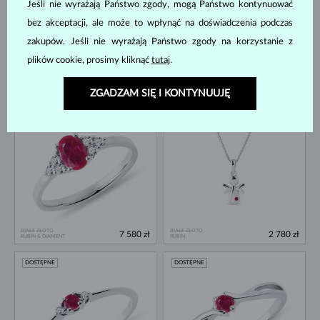
Jeśli nie wyrażają Państwo zgody, mogą Państwo kontynuować
bez akceptacji, ale może to wpłynąć na doświadczenia podczas
zakupów. Jeśli nie wyrażają Państwo zgody na korzystanie z
plików cookie, prosimy kliknąć
tutaj
.
BIAŁE ZŁOTO
BIAŁE ZŁOTO
7 980 zł
6 980 zł
RUBIN & DIAMENT
RUBIN & DIAMENT
ZGADZAM SIĘ I KONTYNUUJĘ
DOSTĘPNE
DOSTĘPNE
BIAŁE ZŁOTO
BIAŁE ZŁOTO
7 580 zł
2 780 zł
RUBIN & DIAMENT
RUBIN
DOSTĘPNE
DOSTĘPNE