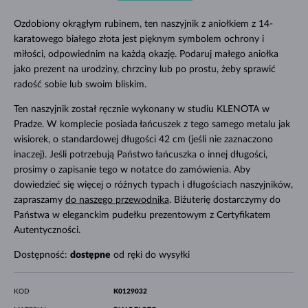
Ozdobiony okrągłym rubinem, ten naszyjnik z aniołkiem z 14-
karatowego białego złota jest pięknym symbolem ochrony i
miłości, odpowiednim na każdą okazję. Podaruj małego aniołka
jako prezent na urodziny, chrzciny lub po prostu, żeby sprawić
radość sobie lub swoim bliskim.
Ten naszyjnik został ręcznie wykonany w studiu KLENOTA w
Pradze. W komplecie posiada łańcuszek z tego samego metalu jak
wisiorek, o standardowej długości 42 cm (jeśli nie zaznaczono
inaczej). Jeśli potrzebują Państwo łańcuszka o innej długości,
prosimy o zapisanie tego w notatce do zamówienia. Aby
dowiedzieć się więcej o różnych typach i długościach naszyjników,
zapraszamy
do naszego przewodnika
. Biżuterię dostarczymy do
Państwa w eleganckim pudełku prezentowym z Certyfikatem
Autentyczności.
Dostępność:
dostępne
od ręki do wysyłki
KOD
K0129032