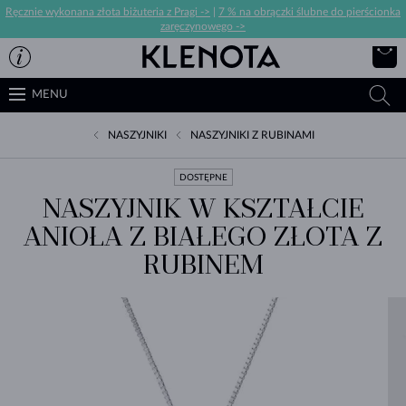
Ręcznie wykonana złota biżuteria z Pragi ->
|
7 % na obrączki ślubne do pierścionka
zaręczynowego ->
MENU
NASZYJNIKI
NASZYJNIKI Z RUBINAMI
DOSTĘPNE
NASZYJNIK W KSZTAŁCIE
ANIOŁA Z BIAŁEGO ZŁOTA Z
RUBINEM