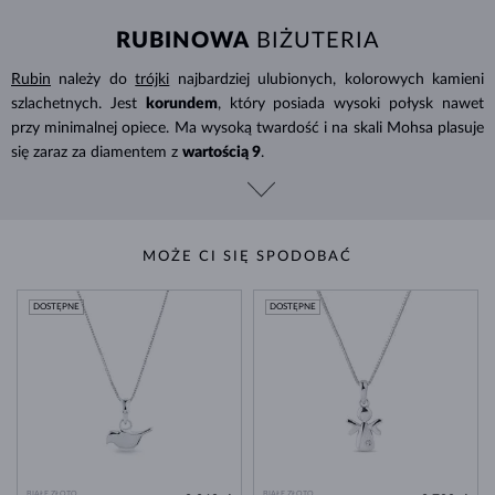
RUBINOWA
BIŻUTERIA
Rubin
należy do
trójki
najbardziej ulubionych, kolorowych kamieni
szlachetnych. Jest
korundem
, który posiada wysoki połysk nawet
przy minimalnej opiece. Ma wysoką twardość i na skali Mohsa plasuje
się zaraz za diamentem z
wartością 9
.
MOŻE CI SIĘ SPODOBAĆ
DOSTĘPNE
DOSTĘPNE
BIAŁE ZŁOTO
BIAŁE ZŁOTO