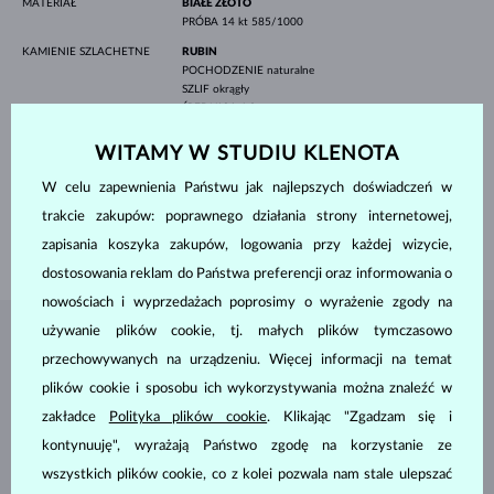
MATERIAŁ
BIAŁE ZŁOTO
PRÓBA
14 kt 585/1000
KAMIENIE SZLACHETNE
RUBIN
POCHODZENIE
naturalne
SZLIF
okrągły
ŚREDNICA
1.3 mm
WAGA
0.01 ct
WITAMY W STUDIU KLENOTA
SZEROKOŚĆ
7 mm
WYSOKOŚĆ
11 mm
W celu zapewnienia Państwu jak najlepszych doświadczeń w
trakcie zakupów: poprawnego działania strony internetowej,
DŁUGOŚĆ
420.00 mm
zapisania koszyka zakupów, logowania przy każdej wizycie,
WAGA
1.60 g
dostosowania reklam do Państwa preferencji oraz informowania o
nowościach i wyprzedażach poprosimy o wyrażenie zgody na
używanie plików cookie, tj. małych plików tymczasowo
BIŻUTERIA Z
ATELIER KLENOTA
przechowywanych na urządzeniu. Więcej informacji na temat
plików cookie i sposobu ich wykorzystywania można znaleźć w
zakładce
Polityka plików cookie
. Klikając "Zgadzam się i
kontynuuję", wyrażają Państwo zgodę na korzystanie ze
wszystkich plików cookie, co z kolei pozwala nam stale ulepszać