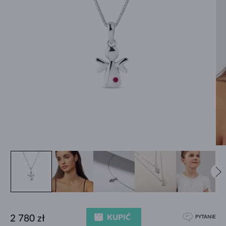
KUPIĆ
2 780 zł
PYTANIE