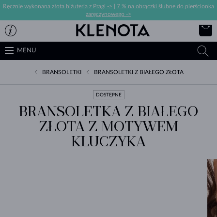
Ręcznie wykonana złota biżuteria z Pragi ->
|
7 % na obrączki ślubne do pierścionka
zaręczynowego ->
MENU
BRANSOLETKI
BRANSOLETKI Z BIAŁEGO ZŁOTA
DOSTĘPNE
BRANSOLETKA Z BIAŁEGO
ZŁOTA Z MOTYWEM
KLUCZYKA