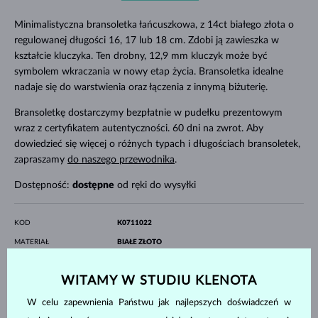
Minimalistyczna bransoletka łańcuszkowa, z 14ct białego złota o
regulowanej długości 16, 17 lub 18 cm. Zdobi ją zawieszka w
kształcie kluczyka. Ten drobny, 12,9 mm kluczyk może być
symbolem wkraczania w nowy etap życia. Bransoletka idealne
nadaje się do warstwienia oraz łączenia z innymą biżuterię.
Bransoletkę dostarczymy bezpłatnie w pudełku prezentowym
wraz z certyfikatem autentyczności. 60 dni na zwrot. Aby
dowiedzieć się więcej o różnych typach i długościach bransoletek,
zapraszamy
do naszego przewodnika
.
Dostępność:
dostępne
od ręki do wysyłki
KOD
K0711022
MATERIAŁ
BIAŁE ZŁOTO
PRÓBA
14 kt 585/1000
KAMIENIE SZLACHETNE
BEZ KAMIENIA
WITAMY W STUDIU KLENOTA
SZEROKOŚĆ
6.20 mm
W celu zapewnienia Państwu jak najlepszych doświadczeń w
WYSOKOŚĆ
13.40 mm