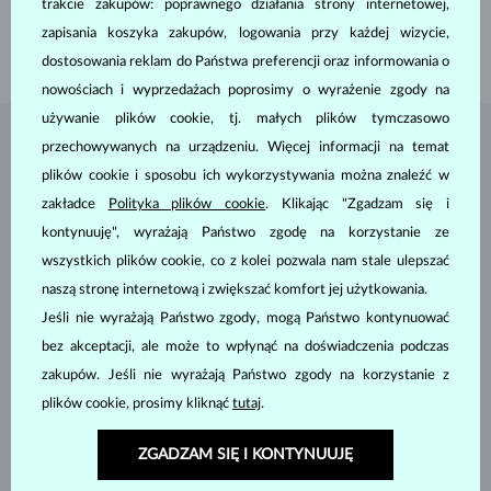
trakcie zakupów: poprawnego działania strony internetowej,
DŁUGOŚĆ
180.00 mm
zapisania koszyka zakupów, logowania przy każdej wizycie,
WAGA
1.20 g
dostosowania reklam do Państwa preferencji oraz informowania o
nowościach i wyprzedażach poprosimy o wyrażenie zgody na
używanie plików cookie, tj. małych plików tymczasowo
BIŻUTERIA Z
ATELIER KLENOTA
przechowywanych na urządzeniu. Więcej informacji na temat
plików cookie i sposobu ich wykorzystywania można znaleźć w
zakładce
Polityka plików cookie
. Klikając "Zgadzam się i
kontynuuję", wyrażają Państwo zgodę na korzystanie ze
wszystkich plików cookie, co z kolei pozwala nam stale ulepszać
naszą stronę internetową i zwiększać komfort jej użytkowania.
Jeśli nie wyrażają Państwo zgody, mogą Państwo kontynuować
bez akceptacji, ale może to wpłynąć na doświadczenia podczas
zakupów. Jeśli nie wyrażają Państwo zgody na korzystanie z
plików cookie, prosimy kliknąć
tutaj
.
ZGADZAM SIĘ I KONTYNUUJĘ