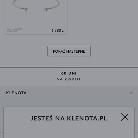
ŻÓŁTE ZŁOTO
6 980 zł
DIAMENT
POKAŻ NASTĘPNE
60 DNI
NA ZWROT
KLENOTA
KONTAKT
ZAKUPY
SHOWROOM
JESTEŚ NA KLENOTA.PL
DOSTAWA I PŁATNOŚĆ
O NAS
O BIŻUTERII
WYMIANY I ZWROTY
DLA MEDIÓW
ROZMIARY PIERŚCIONKÓW
REKLAMACJA
BLOG