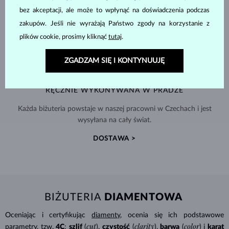
bez akceptacji, ale może to wpłynąć na doświadczenia podczas
zakupów. Jeśli nie wyrażają Państwo zgody na korzystanie z
plików cookie, prosimy kliknąć
tutaj
.
ZGADZAM SIĘ I KONTYNUUJĘ
RĘCZNIE WYKONYWANA W PRADZE
Każda biżuteria powstaje w naszej pracowni w Czechach i jest
wysyłana na cały świat.
DOSTAWA >
BIŻUTERIA
DIAMENTOWA
Oceniając i certyfikując
diamenty
, ocenia się ich podstawowe
cut
clarity
color
parametry, tzw.
4C
:
szlif
(
),
czystość
(
),
barwa
(
) i
karat