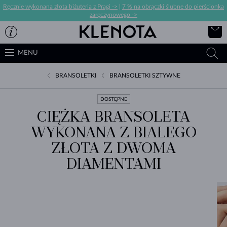
Ręcznie wykonana złota biżuteria z Pragi ->
|
7 % na obrączki ślubne do pierścionka
zaręczynowego ->
MENU
BRANSOLETKI
BRANSOLETKI SZTYWNE
DOSTĘPNE
CIĘŻKA BRANSOLETA
WYKONANA Z BIAŁEGO
ZŁOTA Z DWOMA
DIAMENTAMI