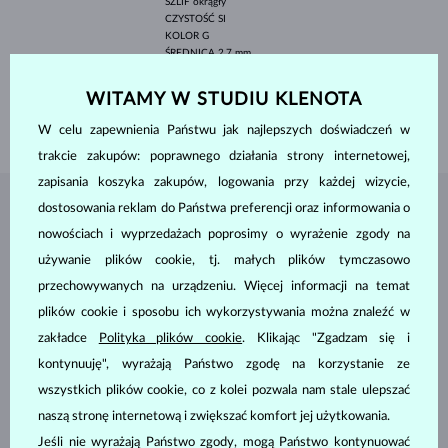
SZLIF
okrągły
CZYSTOŚĆ
SI
KOLOR
G
ŚREDNICA
2.7 mm
WAGA
0.16 ct
WITAMY W STUDIU KLENOTA
WYSOKOŚĆ
3.40 mm
WAGA
2.80 g
W celu zapewnienia Państwu jak najlepszych doświadczeń w
trakcie zakupów: poprawnego działania strony internetowej,
zapisania koszyka zakupów, logowania przy każdej wizycie,
dostosowania reklam do Państwa preferencji oraz informowania o
BIŻUTERIA Z
ATELIER KLENOTA
nowościach i wyprzedażach poprosimy o wyrażenie zgody na
używanie plików cookie, tj. małych plików tymczasowo
przechowywanych na urządzeniu. Więcej informacji na temat
plików cookie i sposobu ich wykorzystywania można znaleźć w
zakładce
Polityka plików cookie
. Klikając "Zgadzam się i
kontynuuję", wyrażają Państwo zgodę na korzystanie ze
wszystkich plików cookie, co z kolei pozwala nam stale ulepszać
naszą stronę internetową i zwiększać komfort jej użytkowania.
Jeśli nie wyrażają Państwo zgody, mogą Państwo kontynuować