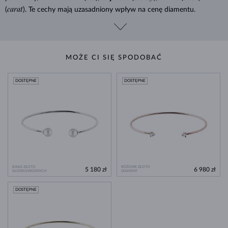
carat
(
). Te cechy mają uzasadniony wpływ na cenę diamentu.
MOŻE CI SIĘ SPODOBAĆ
DOSTĘPNE
DOSTĘPNE
BIAŁE ZŁOTO
RÓŻOWE ZŁOTO
5 180 zł
6 980 zł
SŁODKOWODNYCH
DIAMENT
DOSTĘPNE