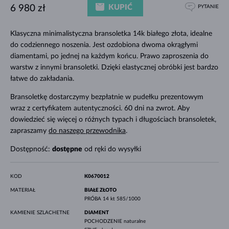
KUPIĆ
6 980 zł
PYTANIE
Klasyczna minimalistyczna bransoletka 14k białego złota, idealne
do codziennego noszenia. Jest ozdobiona dwoma okrągłymi
diamentami, po jednej na każdym końcu. Prawo zaproszenia do
warstw z innymi bransoletki. Dzięki elastycznej obróbki jest bardzo
łatwe do zakładania.
Bransoletkę dostarczymy bezpłatnie w pudełku prezentowym
wraz z certyfikatem autentyczności. 60 dni na zwrot. Aby
dowiedzieć się więcej o różnych typach i długościach bransoletek,
zapraszamy
do naszego przewodnika
.
Dostępność:
dostępne
od ręki do wysyłki
KOD
K0670012
MATERIAŁ
BIAŁE ZŁOTO
PRÓBA
14 kt 585/1000
KAMIENIE SZLACHETNE
DIAMENT
POCHODZENIE
naturalne