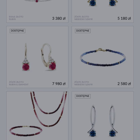
BIAŁE ZŁOTO
ŻÓŁTE ZŁOTO
3 380 zł
5 180 zł
RUBIN
NIEBIESKI SZAFIR
DOSTĘPNE
DOSTĘPNE
ŻÓŁTE ZŁOTO
ŻÓŁTE ZŁOTO
7 980 zł
2 580 zł
RUBIN & DIAMENT
NIEBIESKI SZAFIR
DOSTĘPNE