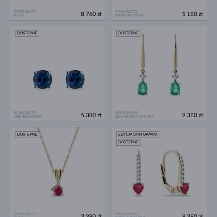
ŻÓŁTE ZŁOTO
BIAŁE ZŁOTO
8 760 zł
5 180 zł
RUBIN
NIEBIESKI SZAFIR
DOSTĘPNE
DOSTĘPNE
BIAŁE ZŁOTO
ŻÓŁTE ZŁOTO
5 380 zł
9 380 zł
NIEBIESKI SZAFIR
SZMARAGD & DIAMENT
DOSTĘPNE
EDYCJA LIMITOWANA
DOSTĘPNE
ŻÓŁTE ZŁOTO
ŻÓŁTE ZŁOTO
3 380 zł
8 380 zł