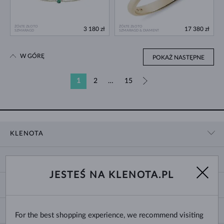
ŻÓŁTE ZŁOTO
ŻÓŁTE ZŁOTO
3 180 zł
17 380 zł
SZMARAGD
SZMARAGD & DIAMENT
W GÓRĘ
POKAŻ NASTĘPNE
1
2
…
15
»
KLENOTA
KONTAKT
ZAKUPY
SHOWROOM
JESTEŚ NA KLENOTA.PL
DOSTAWA I PŁATNOŚĆ
O NAS
O BIŻUTERII
WYMIANY I ZWROTY
DLA MEDIÓW
ROZMIARY PIERŚCIONKÓW
REKLAMACJA
BLOG
CHANGE COUNTRY
For the best shopping experience, we recommend visiting
ROZMIARY I TYPY ŁAŃCUSZKÓW
WYBÓR OBRĄCZEK