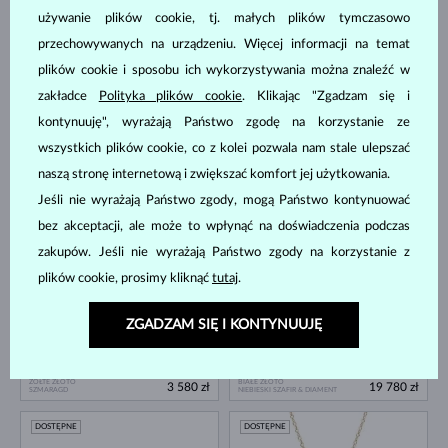
DOSTĘPNE
DOSTĘPNE
używanie plików cookie, tj. małych plików tymczasowo
przechowywanych na urządzeniu. Więcej informacji na temat
plików cookie i sposobu ich wykorzystywania można znaleźć w
zakładce
Polityka plików cookie
. Klikając "Zgadzam się i
kontynuuję", wyrażają Państwo zgodę na korzystanie ze
wszystkich plików cookie, co z kolei pozwala nam stale ulepszać
naszą stronę internetową i zwiększać komfort jej użytkowania.
BIAŁE ZŁOTO
ŻÓŁTE ZŁOTO
5 980 zł
3 380 zł
NIEBIESKI SZAFIR & DIAMENT
NIEBIESKI SZAFIR
Jeśli nie wyrażają Państwo zgody, mogą Państwo kontynuować
DOSTĘPNE
EDYCJA LIMITOWANA
bez akceptacji, ale może to wpłynąć na doświadczenia podczas
DOSTĘPNE
zakupów. Jeśli nie wyrażają Państwo zgody na korzystanie z
plików cookie, prosimy kliknąć
tutaj
.
ZGADZAM SIĘ I KONTYNUUJĘ
ŻÓŁTE ZŁOTO
BIAŁE ZŁOTO
3 580 zł
19 780 zł
SZMARAGD
NIEBIESKI SZAFIR & DIAMENT
DOSTĘPNE
DOSTĘPNE