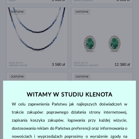
RUBIN
RUBIN & DIAMENT
DOSTĘPNE
DOSTĘPNE
BIAŁE ZŁOTO
ŻÓŁTE ZŁOTO
3 580 zł
12 380 zł
NIEBIESKI SZAFIR
SZMARAGD & DIAMENT
DOSTĘPNE
DOSTĘPNE
WITAMY W STUDIU KLENOTA
W celu zapewnienia Państwu jak najlepszych doświadczeń w
trakcie zakupów: poprawnego działania strony internetowej,
zapisania koszyka zakupów, logowania przy każdej wizycie,
ŻÓŁTE ZŁOTO
dostosowania reklam do Państwa preferencji oraz informowania o
BIAŁE ZŁOTO
5 380 zł
7 980 zł
SZMARAGD
SZMARAGD & DIAMENT
nowościach i wyprzedażach poprosimy o wyrażenie zgody na