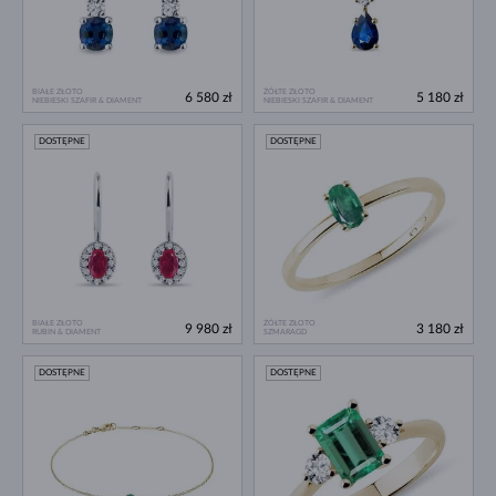
BIAŁE ZŁOTO
ŻÓŁTE ZŁOTO
6 580 zł
5 180 zł
NIEBIESKI SZAFIR & DIAMENT
NIEBIESKI SZAFIR & DIAMENT
DOSTĘPNE
DOSTĘPNE
BIAŁE ZŁOTO
ŻÓŁTE ZŁOTO
9 980 zł
3 180 zł
RUBIN & DIAMENT
SZMARAGD
DOSTĘPNE
DOSTĘPNE