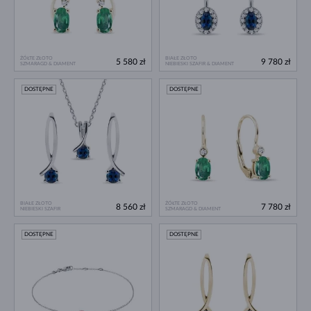
ŻÓŁTE ZŁOTO
BIAŁE ZŁOTO
5 580 zł
9 780 zł
SZMARAGD & DIAMENT
NIEBIESKI SZAFIR & DIAMENT
DOSTĘPNE
DOSTĘPNE
BIAŁE ZŁOTO
ŻÓŁTE ZŁOTO
8 560 zł
7 780 zł
NIEBIESKI SZAFIR
SZMARAGD & DIAMENT
DOSTĘPNE
DOSTĘPNE