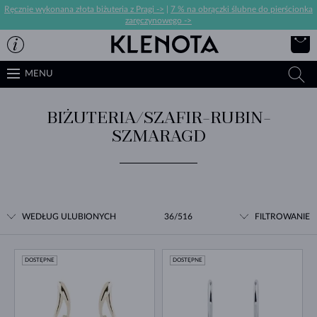
Ręcznie wykonana złota biżuteria z Pragi ->
|
7 % na obrączki ślubne do pierścionka
zaręczynowego ->
MENU
BIŻUTERIA/SZAFIR-RUBIN-
SZMARAGD
WEDŁUG ULUBIONYCH
36/516
FILTROWANIE
DOSTĘPNE
DOSTĘPNE