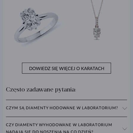
DOWIEDZ SIĘ WIĘCEJ O KARATACH
Często zadawane pytania:
CZYM SĄ DIAMENTY HODOWANE W LABORATORIUM?
Diamenty hodowane w laboratorium to kamienie szlachetne
CZY DIAMENTY WYHODOWANE W LABORATORIUM
wytwarzane przy użyciu nowoczesnych technologii. Mają taki sam
NADAJĄ SIĘ DO NOSZENIA NA CO DZIEŃ?
skład chemiczny, taką samą twardość (10 w skali Mohsa) i takie