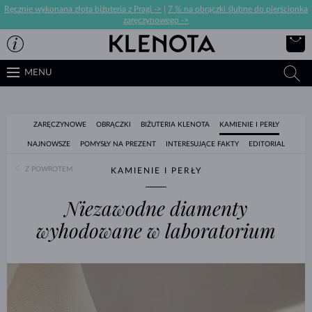
Ręcznie wykonana złota biżuteria z Pragi ->
|
7 % na obrączki ślubne do pierścionka
zaręczynowego ->
MENU
ZARĘCZYNOWE
OBRĄCZKI
BIŻUTERIA KLENOTA
KAMIENIE I PERŁY
NAJNOWSZE
POMYSŁY NA PREZENT
INTERESUJĄCE FAKTY
EDITORIAL
Z POWROTEM
KAMIENIE I PERŁY
Niezawodne diamenty
wyhodowane w laboratorium