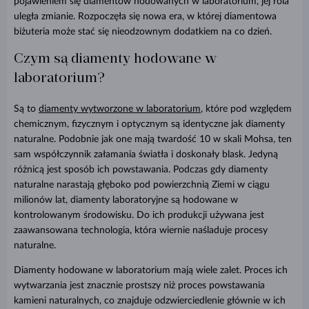
pojawieniem się diamentów hodowanych w laboratorium, jej rola
uległa zmianie. Rozpoczęła się nowa era, w której diamentowa
biżuteria może stać się nieodzownym dodatkiem na co dzień.
Czym są diamenty hodowane w
laboratorium?
Są to
diamenty wytworzone w laboratorium
, które pod względem
chemicznym, fizycznym i optycznym są identyczne jak diamenty
naturalne. Podobnie jak one mają twardość 10 w skali Mohsa, ten
sam współczynnik załamania światła i doskonały blask. Jedyną
różnicą jest sposób ich powstawania. Podczas gdy diamenty
naturalne narastają głęboko pod powierzchnią Ziemi w ciągu
milionów lat, diamenty laboratoryjne są hodowane w
kontrolowanym środowisku. Do ich produkcji używana jest
zaawansowana technologia, która wiernie naśladuje procesy
naturalne.
Diamenty hodowane w laboratorium mają wiele zalet. Proces ich
wytwarzania jest znacznie prostszy niż proces powstawania
kamieni naturalnych, co znajduje odzwierciedlenie głównie w ich