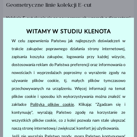
Geometryczne linie kolekcji E-cut
Kolekcja E-cut
skupia się na nowoczesnych wzorach z diamentami
wyhodowanymi w laboratorium o szlifie szmaragdowym.
WITAMY W STUDIU KLENOTA
Schodkowe fasetki tego szlifu tworzą geometryczne linie, które
podkreślają czystość i blask każdego kamienia. Taka biżuteria
W celu zapewnienia Państwu jak najlepszych doświadczeń w
wygląda pewnie, efektownie i łatwo łączy się z innymi dodatkami.
trakcie zakupów: poprawnego działania strony internetowej,
zapisania koszyka zakupów, logowania przy każdej wizycie,
dostosowania reklam do Państwa preferencji oraz informowania o
nowościach i wyprzedażach poprosimy o wyrażenie zgody na
używanie plików cookie, tj. małych plików tymczasowo
przechowywanych na urządzeniu. Więcej informacji na temat
plików cookie i sposobu ich wykorzystywania można znaleźć w
zakładce
Polityka plików cookie
. Klikając "Zgadzam się i
kontynuuję", wyrażają Państwo zgodę na korzystanie ze
wszystkich plików cookie, co z kolei pozwala nam stale ulepszać
naszą stronę internetową i zwiększać komfort jej użytkowania.
Jeśli nie wyrażają Państwo zgody, mogą Państwo kontynuować