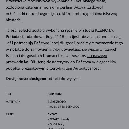
Bransoletka łańcuszkowa wykonana z 14ct białego złota,
ozdobiona czterema morskimi perłami Akoya. Zadowoli
miłośniczki naturalnego piękna, które preferują minimalistyczną
biżuterię.
Ta bransoletka została wykonana ręcznie w studiu KLENOTA.
Posiada standardową długość 18 cm (jeśli nie zaznaczono inaczej).
Jeśli potrzebują Państwo innej długości, prosimy o zaznacznie tego
w notatce do zamówienia. Aby dowiedzieć się więcej o różnych
typach i długościach bransoletek, zapraszamy
do naszego
przewodnika
. Biżuterię dostarczymy do Państwa w eleganckim
pudełku prezentowym z Certyfikatem Autentyczności.
Dostępność:
dostępne
od ręki do wysyłki
KOD
K0015032
MATERIAŁ
BIAŁE ZŁOTO
PRÓBA
14 kt 585/1000
PERŁY
AKOYA
KSZTAŁT
okrągły
KOLOR
biały