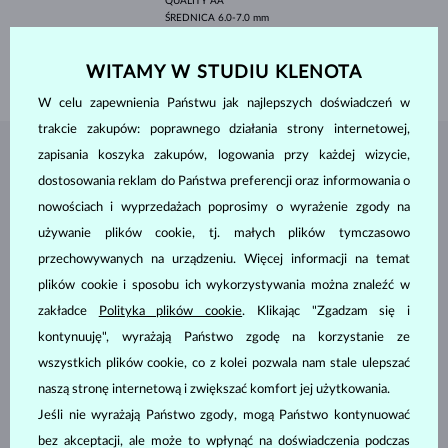
QUALITY
AA
ŚREDNICA
6.0-7.0 mm
DŁUGOŚĆ
180.00 mm
WITAMY W STUDIU KLENOTA
WAGA
2.10 g
W celu zapewnienia Państwu jak najlepszych doświadczeń w
trakcie zakupów: poprawnego działania strony internetowej,
zapisania koszyka zakupów, logowania przy każdej wizycie,
BIŻUTERIA Z
ATELIER KLENOTA
dostosowania reklam do Państwa preferencji oraz informowania o
nowościach i wyprzedażach poprosimy o wyrażenie zgody na
używanie plików cookie, tj. małych plików tymczasowo
przechowywanych na urządzeniu. Więcej informacji na temat
plików cookie i sposobu ich wykorzystywania można znaleźć w
zakładce
Polityka plików cookie
. Klikając "Zgadzam się i
kontynuuję", wyrażają Państwo zgodę na korzystanie ze
wszystkich plików cookie, co z kolei pozwala nam stale ulepszać
naszą stronę internetową i zwiększać komfort jej użytkowania.
Jeśli nie wyrażają Państwo zgody, mogą Państwo kontynuować
bez akceptacji, ale może to wpłynąć na doświadczenia podczas