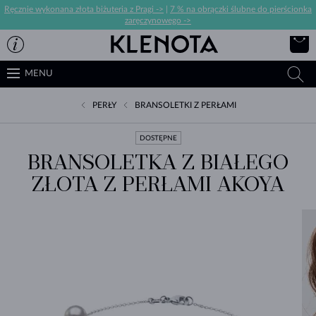
Ręcznie wykonana złota biżuteria z Pragi ->
|
7 % na obrączki ślubne do pierścionka
zaręczynowego ->
MENU
PERŁY
BRANSOLETKI Z PERŁAMI
DOSTĘPNE
BRANSOLETKA Z BIAŁEGO
ZŁOTA Z PERŁAMI AKOYA