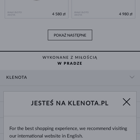
BIAŁE ZŁOTO
BIAŁE ZŁOTO
4 580 zł
4 980 zł
AKOYA
AKOYA
POKAŻ NASTĘPNE
WYKONANE Z MIŁOŚCIĄ
W PRADZE
KLENOTA
KONTAKT
ZAKUPY
SHOWROOM
JESTEŚ NA KLENOTA.PL
DOSTAWA I PŁATNOŚĆ
O NAS
O BIŻUTERII
WYMIANY I ZWROTY
DLA MEDIÓW
ROZMIARY PIERŚCIONKÓW
REKLAMACJA
BLOG
CHANGE COUNTRY
For the best shopping experience, we recommend visiting
ROZMIARY I TYPY ŁAŃCUSZKÓW
WYBÓR OBRĄCZEK
our international website in English.
ROZMIARY BRANSOLETEK
CERTYFIKATY AUTENTYCZNOŚCI
Polska