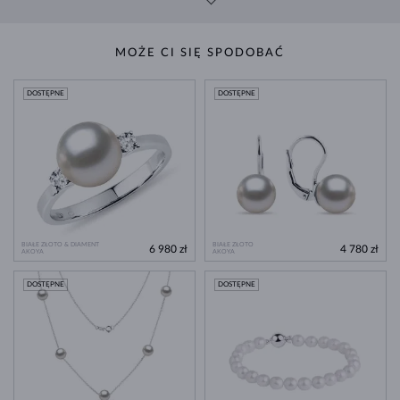
MOŻE CI SIĘ SPODOBAĆ
DOSTĘPNE
DOSTĘPNE
BIAŁE ZŁOTO & DIAMENT
BIAŁE ZŁOTO
6 980 zł
4 780 zł
AKOYA
AKOYA
DOSTĘPNE
DOSTĘPNE