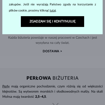
zakupów. Jeśli nie wyrażają Państwo zgody na korzystanie z
plików cookie, prosimy kliknąć
tutaj
.
ZGADZAM SIĘ I KONTYNUUJĘ
RĘCZNIE WYKONYWANA W PRADZE
Każda biżuteria powstaje w naszej pracowni w Czechach i jest
wysyłana na cały świat.
DOSTAWA >
PERŁOWA
BIŻUTERIA
Perły
mają organiczne pochodzenie, czym różnią się od większości
klejnotów. Są wytworem morskich i słodkowodnych małży. Na skali
Mohsa mają twardość
2,5–4,5
.