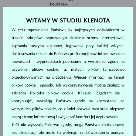
KOLOR
biały
QUALITY
AA
ŚREDNICA
7.0-7.5 mm
WITAMY W STUDIU KLENOTA
DŁUGOŚĆ
180.00 mm
W celu zapewnienia Państwu jak najlepszych doświadczeń w
WAGA
12.25 g
trakcie zakupów: poprawnego działania strony internetowej,
zapisania koszyka zakupów, logowania przy każdej wizycie,
dostosowania reklam do Państwa preferencji oraz informowania o
BIŻUTERIA Z
ATELIER KLENOTA
nowościach i wyprzedażach poprosimy o wyrażenie zgody na
używanie plików cookie, tj. małych plików tymczasowo
przechowywanych na urządzeniu. Więcej informacji na temat
plików cookie i sposobu ich wykorzystywania można znaleźć w
zakładce
Polityka plików cookie
. Klikając "Zgadzam się i
kontynuuję", wyrażają Państwo zgodę na korzystanie ze
wszystkich plików cookie, co z kolei pozwala nam stale ulepszać
naszą stronę internetową i zwiększać komfort jej użytkowania.
Jeśli nie wyrażają Państwo zgody, mogą Państwo kontynuować
bez akceptacji, ale może to wpłynąć na doświadczenia podczas