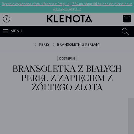
Ręcznie wykonana złota biżuteria z Pragi ->
|
7 % na obrączki ślubne do pierścionka
zaręczynowego ->
MENU
PERŁY
BRANSOLETKI Z PERŁAMI
DOSTĘPNE
BRANSOLETKA Z BIAŁYCH
PEREŁ Z ZAPIĘCIEM Z
ŻÓŁTEGO ZŁOTA