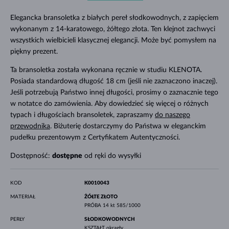
Elegancka bransoletka z białych pereł słodkowodnych, z zapięciem
wykonanym z 14-karatowego, żółtego złota. Ten klejnot zachwyci
wszystkich wielbicieli klasycznej elegancji. Może być pomysłem na
piękny prezent.
Ta bransoletka została wykonana ręcznie w studiu KLENOTA.
Posiada standardową długość 18 cm (jeśli nie zaznaczono inaczej).
Jeśli potrzebują Państwo innej długości, prosimy o zaznacznie tego
w notatce do zamówienia. Aby dowiedzieć się więcej o różnych
typach i długościach bransoletek, zapraszamy
do naszego
przewodnika
. Biżuterię dostarczymy do Państwa w eleganckim
pudełku prezentowym z Certyfikatem Autentyczności.
Dostępność:
dostępne
od ręki do wysyłki
KOD
K0010043
MATERIAŁ
ŻÓŁTE ZŁOTO
PRÓBA
14 kt 585/1000
PERŁY
SŁODKOWODNYCH
KSZTAŁT
okrągły