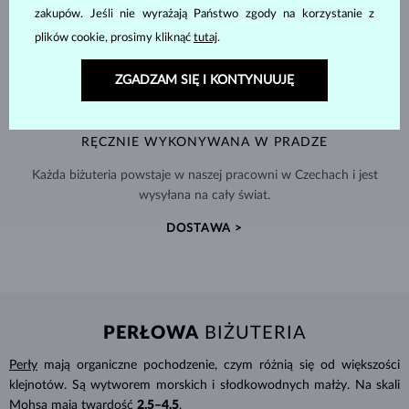
zakupów. Jeśli nie wyrażają Państwo zgody na korzystanie z
plików cookie, prosimy kliknąć
tutaj
.
ZGADZAM SIĘ I KONTYNUUJĘ
RĘCZNIE WYKONYWANA W PRADZE
Każda biżuteria powstaje w naszej pracowni w Czechach i jest
wysyłana na cały świat.
DOSTAWA >
PERŁOWA
BIŻUTERIA
Perły
mają organiczne pochodzenie, czym różnią się od większości
klejnotów. Są wytworem morskich i słodkowodnych małży. Na skali
Mohsa mają twardość
2,5–4,5
.