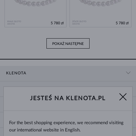
BIAŁE ZŁOTO
ŻÓŁTE ZŁOTO
5 780 zł
5 780 zł
AKOYA
AKOYA
POKAŻ NASTĘPNE
KLENOTA
KONTAKT
ZAKUPY
SHOWROOM
JESTEŚ NA KLENOTA.PL
DOSTAWA I PŁATNOŚĆ
O NAS
O BIŻUTERII
WYMIANY I ZWROTY
DLA MEDIÓW
ROZMIARY PIERŚCIONKÓW
REKLAMACJA
BLOG
CHANGE COUNTRY
For the best shopping experience, we recommend visiting
ROZMIARY I TYPY ŁAŃCUSZKÓW
WYBÓR OBRĄCZEK
our international website in English.
ROZMIARY BRANSOLETEK
CERTYFIKATY AUTENTYCZNOŚCI
Polska
NEWSLETTER