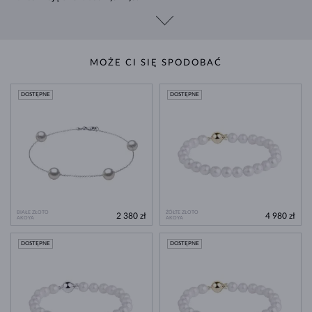
MOŻE CI SIĘ SPODOBAĆ
DOSTĘPNE
DOSTĘPNE
BIAŁE ZŁOTO
ŻÓŁTE ZŁOTO
2 380 zł
4 980 zł
AKOYA
AKOYA
DOSTĘPNE
DOSTĘPNE