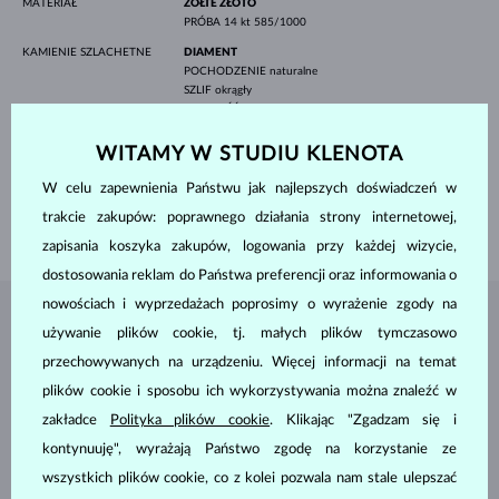
MATERIAŁ
ŻÓŁTE ZŁOTO
PRÓBA
14 kt 585/1000
KAMIENIE SZLACHETNE
DIAMENT
POCHODZENIE
naturalne
SZLIF
okrągły
CZYSTOŚĆ
SI
KOLOR
G
ŚREDNICA
1.6 mm
WITAMY W STUDIU KLENOTA
WAGA
0.255 ct
W celu zapewnienia Państwu jak najlepszych doświadczeń w
SZEROKOŚĆ
2.50 mm
trakcie zakupów: poprawnego działania strony internetowej,
WAGA
2.70 g
zapisania koszyka zakupów, logowania przy każdej wizycie,
dostosowania reklam do Państwa preferencji oraz informowania o
nowościach i wyprzedażach poprosimy o wyrażenie zgody na
BIŻUTERIA Z
ATELIER KLENOTA
używanie plików cookie, tj. małych plików tymczasowo
przechowywanych na urządzeniu. Więcej informacji na temat
plików cookie i sposobu ich wykorzystywania można znaleźć w
zakładce
Polityka plików cookie
. Klikając "Zgadzam się i
kontynuuję", wyrażają Państwo zgodę na korzystanie ze
wszystkich plików cookie, co z kolei pozwala nam stale ulepszać