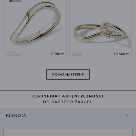
DOSTĘPNE
ŻÓŁTE ZŁOTO
ŻÓŁTE ZŁOTO
7 980 zł
15 640 zł
BEZ KAMIENIA
DIAMENT
POKAŻ NASTĘPNE
CERTYFIKAT AUTENTYCZNOŚCI
DO KAŻDEGO ZAKUPU
KLENOTA
KONTAKT
ZAKUPY
SHOWROOM