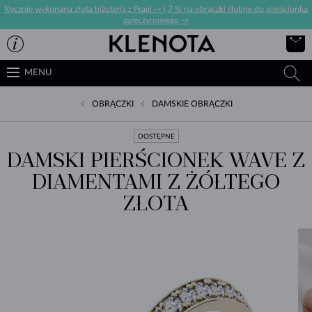
Ręcznie wykonana złota biżuteria z Pragi ->
|
7 % na obrączki ślubne do pierścionka
zaręczynowego ->
MENU
OBRĄCZKI
DAMSKIE OBRĄCZKI
DOSTĘPNE
DAMSKI PIERŚCIONEK WAVE Z
DIAMENTAMI Z ŻÓŁTEGO
ZŁOTA