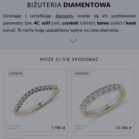
BIŻUTERIA
DIAMENTOWA
Oceniając i certyfikując
diamenty
, ocenia się ich podstawowe
cut
clarity
color
parametry, tzw.
4C
:
szlif
(
),
czystość
(
),
barwa
(
) i
karat
carat
(
). Te cechy mają uzasadniony wpływ na cenę diamentu.
MOŻE CI SIĘ SPODOBAĆ
DOSTĘPNE
DOSTĘPNE
ŻÓŁTE ZŁOTO
ŻÓŁTE ZŁOTO
5 980 zł
13 380 zł
DIAMENT
DIAMENT