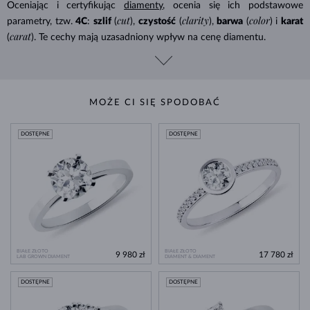
Oceniając i certyfikując
diamenty
, ocenia się ich podstawowe
cut
clarity
color
parametry, tzw.
4C
:
szlif
(
),
czystość
(
),
barwa
(
) i
karat
carat
(
). Te cechy mają uzasadniony wpływ na cenę diamentu.
MOŻE CI SIĘ SPODOBAĆ
DOSTĘPNE
DOSTĘPNE
BIAŁE ZŁOTO
BIAŁE ZŁOTO
9 980 zł
17 780 zł
LAB GROWN DIAMENT
DIAMENT & DIAMENT
DOSTĘPNE
DOSTĘPNE