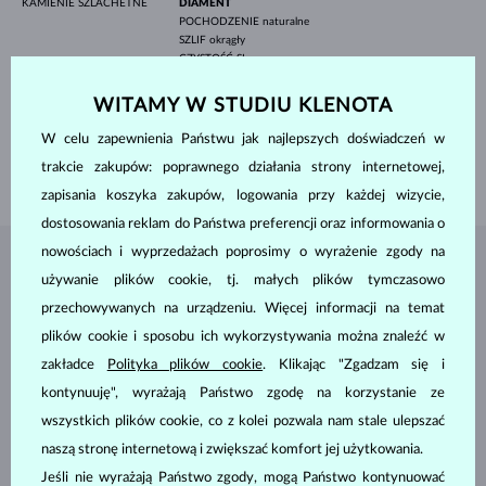
KAMIENIE SZLACHETNE
DIAMENT
POCHODZENIE
naturalne
SZLIF
okrągły
CZYSTOŚĆ
SI
KOLOR
G
ŚREDNICA
3.0-4.0 mm
WITAMY W STUDIU KLENOTA
WAGA
0.925 ct
W celu zapewnienia Państwu jak najlepszych doświadczeń w
SZEROKOŚĆ
1.60 mm
trakcie zakupów: poprawnego działania strony internetowej,
WAGA
3.85 g
zapisania koszyka zakupów, logowania przy każdej wizycie,
dostosowania reklam do Państwa preferencji oraz informowania o
nowościach i wyprzedażach poprosimy o wyrażenie zgody na
BIŻUTERIA Z
ATELIER KLENOTA
używanie plików cookie, tj. małych plików tymczasowo
przechowywanych na urządzeniu. Więcej informacji na temat
plików cookie i sposobu ich wykorzystywania można znaleźć w
zakładce
Polityka plików cookie
. Klikając "Zgadzam się i
kontynuuję", wyrażają Państwo zgodę na korzystanie ze
wszystkich plików cookie, co z kolei pozwala nam stale ulepszać
naszą stronę internetową i zwiększać komfort jej użytkowania.
Jeśli nie wyrażają Państwo zgody, mogą Państwo kontynuować