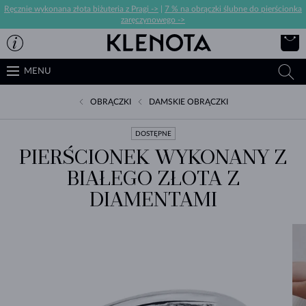
Ręcznie wykonana złota biżuteria z Pragi ->
|
7 % na obrączki ślubne do pierścionka
zaręczynowego ->
MENU
OBRĄCZKI
DAMSKIE OBRĄCZKI
DOSTĘPNE
PIERŚCIONEK WYKONANY Z
BIAŁEGO ZŁOTA Z
DIAMENTAMI