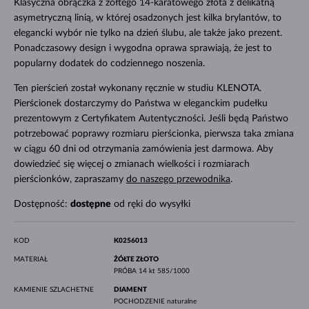
Klasyczna obrączka z żółtego 14-karatowego złota z delikatną
asymetryczną linią, w której osadzonych jest kilka brylantów, to
elegancki wybór nie tylko na dzień ślubu, ale także jako prezent.
Ponadczasowy design i wygodna oprawa sprawiają, że jest to
popularny dodatek do codziennego noszenia.
Ten pierścień został wykonany ręcznie w studiu KLENOTA.
Pierścionek dostarczymy do Państwa w eleganckim pudełku
prezentowym z Certyfikatem Autentyczności. Jeśli będą Państwo
potrzebować poprawy rozmiaru pierścionka, pierwsza taka zmiana
w ciągu 60 dni od otrzymania zamówienia jest darmowa. Aby
dowiedzieć się więcej o zmianach wielkości i rozmiarach
pierścionków, zapraszamy
do naszego przewodnika
.
Dostępność:
dostępne
od ręki do wysyłki
KOD
K0256013
MATERIAŁ
ŻÓŁTE ZŁOTO
PRÓBA
14 kt 585/1000
KAMIENIE SZLACHETNE
DIAMENT
POCHODZENIE
naturalne