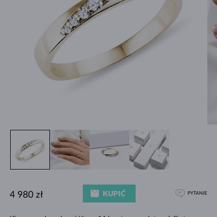
KUPIĆ
4 980 zł
PYTANIE