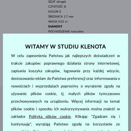
SZLIF
okrągły
CZYSTOŚĆ
SI
KOLOR
G
ŚREDNICA
1.7 mm
WAGA
0.02 ct
DIAMENT
POCHODZENIE
naturalne
SZLIF
okrągły
CZYSTOŚĆ
SI
WITAMY W STUDIU KLENOTA
KOLOR
G
ŚREDNICA
1.0-1.3 mm
W celu zapewnienia Państwu jak najlepszych doświadczeń w
WAGA
0.046 ct
trakcie zakupów: poprawnego działania strony internetowej,
SZEROKOŚĆ
2.0 mm
zapisania koszyka zakupów, logowania przy każdej wizycie,
WAGA
1.90 g
dostosowania reklam do Państwa preferencji oraz informowania o
nowościach i wyprzedażach poprosimy o wyrażenie zgody na
używanie plików cookie, tj. małych plików tymczasowo
BIŻUTERIA Z
ATELIER KLENOTA
przechowywanych na urządzeniu. Więcej informacji na temat
plików cookie i sposobu ich wykorzystywania można znaleźć w
zakładce
Polityka plików cookie
. Klikając "Zgadzam się i
kontynuuję", wyrażają Państwo zgodę na korzystanie ze