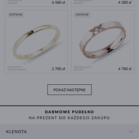
ŻÓŁTE ZŁOTO
RÓŻOWE ZŁOTO
6 580 zł
4 580 zł
DIAMENT
DIAMENT
DOSTĘPNE
DOSTĘPNE
ŻÓŁTE ZŁOTO
RÓŻOWE ZŁOTO
2 700 zł
4 780 zł
CZARNY DIAMENT
DIAMENT
POKAŻ NASTĘPNE
DARMOWE PUDEŁKO
NA PREZENT DO KAŻDEGO ZAKUPU
KLENOTA