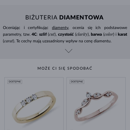
BIŻUTERIA
DIAMENTOWA
Oceniając i certyfikując
diamenty
, ocenia się ich podstawowe
cut
clarity
color
parametry, tzw.
4C
:
szlif
(
),
czystość
(
),
barwa
(
) i
karat
carat
(
). Te cechy mają uzasadniony wpływ na cenę diamentu.
MOŻE CI SIĘ SPODOBAĆ
DOSTĘPNE
DOSTĘPNE