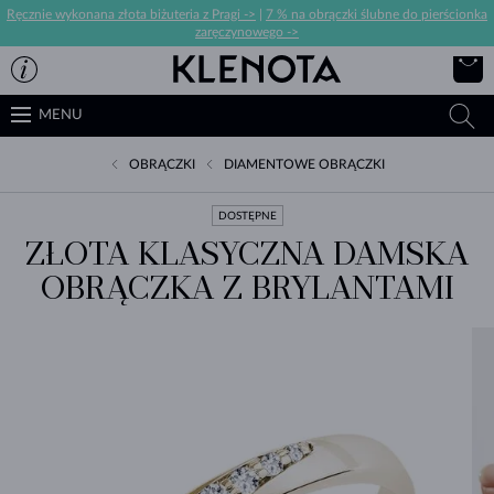
Ręcznie wykonana złota biżuteria z Pragi ->
|
7 % na obrączki ślubne do pierścionka
zaręczynowego ->
MENU
OBRĄCZKI
DIAMENTOWE OBRĄCZKI
DOSTĘPNE
ZŁOTA KLASYCZNA DAMSKA
OBRĄCZKA Z BRYLANTAMI