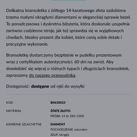
Delikatna bransoletka z żółtego 14-karatowego złota ozdobiona
trzema małymi okrągłymi diamentami w eleganckiej oprawie bezel.
To ponadczasowa i dyskretna biżuteria, która doskonale uzupełnia
zarówno codzienne stroje, jak też sprawdza się w wyjątkowych
chwilach. Idealny prezent dla kobiet, które cenią sobie detale i
precyzyjne wykonanie.
Bransoletkę dostarczymy bezpłatnie w pudełku prezentowym
wraz z certyfikatem autentyczności. 60 dni na zwrot. Aby
dowiedzieć się więcej o różnych typach i długościach bransoletek,
zapraszamy
do naszego przewodnika
.
Dostępność:
dostępne
od ręki do wysyłki
KOD
B0630023
MATERIAŁ
ŻÓŁTE ZŁOTO
PRÓBA
14 kt 585/1000
KAMIENIE SZLACHETNE
DIAMENT
POCHODZENIE
naturalne
SZLIF
okrągły