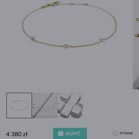
KUPIĆ
4 380 zł
PYTANIE