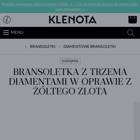
Ręcznie wykonana złota biżuteria z Pragi ->
|
7 % na obrączki ślubne do pierścionka
zaręczynowego ->
MENU
BRANSOLETKI
DIAMENTOWE BRANSOLETKI
DOSTĘPNE
BRANSOLETKA Z TRZEMA
DIAMENTAMI W OPRAWIE Z
ŻÓŁTEGO ZŁOTA