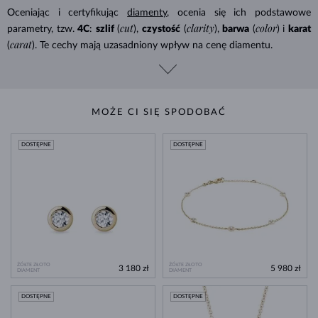
Oceniając i certyfikując
diamenty
, ocenia się ich podstawowe
cut
clarity
color
parametry, tzw.
4C
:
szlif
(
),
czystość
(
),
barwa
(
) i
karat
carat
(
). Te cechy mają uzasadniony wpływ na cenę diamentu.
MOŻE CI SIĘ SPODOBAĆ
DOSTĘPNE
DOSTĘPNE
ŻÓŁTE ZŁOTO
ŻÓŁTE ZŁOTO
3 180 zł
5 980 zł
DIAMENT
DIAMENT
DOSTĘPNE
DOSTĘPNE