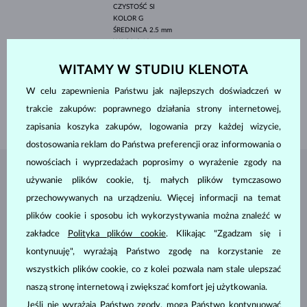
CZYSTOŚĆ
SI
KOLOR
G
ŚREDNICA
2.5 mm
WAGA
0.18 ct
SZEROKOŚĆ
3.30 mm
WITAMY W STUDIU KLENOTA
WYSOKOŚĆ
3.30 mm
W celu zapewnienia Państwu jak najlepszych doświadczeń w
DŁUGOŚĆ
180.00 mm
trakcie zakupów: poprawnego działania strony internetowej,
WAGA
1.15 g
zapisania koszyka zakupów, logowania przy każdej wizycie,
dostosowania reklam do Państwa preferencji oraz informowania o
nowościach i wyprzedażach poprosimy o wyrażenie zgody na
BIŻUTERIA Z
ATELIER KLENOTA
używanie plików cookie, tj. małych plików tymczasowo
przechowywanych na urządzeniu. Więcej informacji na temat
plików cookie i sposobu ich wykorzystywania można znaleźć w
zakładce
Polityka plików cookie
. Klikając "Zgadzam się i
kontynuuję", wyrażają Państwo zgodę na korzystanie ze
wszystkich plików cookie, co z kolei pozwala nam stale ulepszać
naszą stronę internetową i zwiększać komfort jej użytkowania.
Jeśli nie wyrażają Państwo zgody, mogą Państwo kontynuować