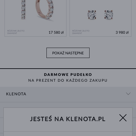
RÓŻOWE ZŁOTO
RÓŻOWE ZŁOTO
17 580 zł
3 980 zł
DIAMENT
DIAMENT
POKAŻ NASTĘPNE
DARMOWE PUDEŁKO
NA PREZENT DO KAŻDEGO ZAKUPU
KLENOTA
KONTAKT
ZAKUPY
SHOWROOM
JESTEŚ NA KLENOTA.PL
DOSTAWA I PŁATNOŚĆ
O NAS
O BIŻUTERII
WYMIANY I ZWROTY
DLA MEDIÓW