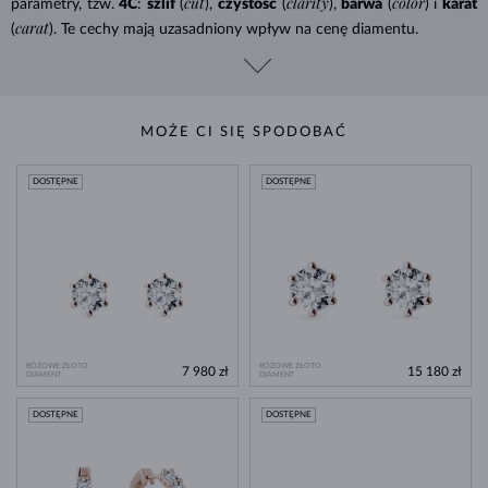
cut
clarity
color
parametry, tzw.
4C
:
szlif
(
),
czystość
(
),
barwa
(
) i
karat
carat
(
). Te cechy mają uzasadniony wpływ na cenę diamentu.
MOŻE CI SIĘ SPODOBAĆ
DOSTĘPNE
DOSTĘPNE
RÓŻOWE ZŁOTO
RÓŻOWE ZŁOTO
7 980 zł
15 180 zł
DIAMENT
DIAMENT
DOSTĘPNE
DOSTĘPNE