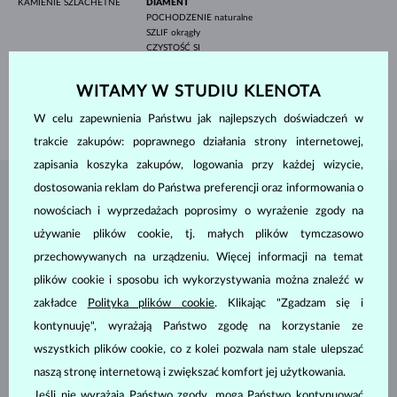
KAMIENIE SZLACHETNE
DIAMENT
POCHODZENIE
naturalne
SZLIF
okrągły
CZYSTOŚĆ
SI
KOLOR
G
ŚREDNICA
4.0 mm
WITAMY W STUDIU KLENOTA
WAGA
0.500 ct
WAGA
0.85 g
W celu zapewnienia Państwu jak najlepszych doświadczeń w
trakcie zakupów: poprawnego działania strony internetowej,
zapisania koszyka zakupów, logowania przy każdej wizycie,
dostosowania reklam do Państwa preferencji oraz informowania o
BIŻUTERIA Z
ATELIER KLENOTA
nowościach i wyprzedażach poprosimy o wyrażenie zgody na
używanie plików cookie, tj. małych plików tymczasowo
przechowywanych na urządzeniu. Więcej informacji na temat
plików cookie i sposobu ich wykorzystywania można znaleźć w
zakładce
Polityka plików cookie
. Klikając "Zgadzam się i
kontynuuję", wyrażają Państwo zgodę na korzystanie ze
wszystkich plików cookie, co z kolei pozwala nam stale ulepszać
naszą stronę internetową i zwiększać komfort jej użytkowania.
Jeśli nie wyrażają Państwo zgody, mogą Państwo kontynuować