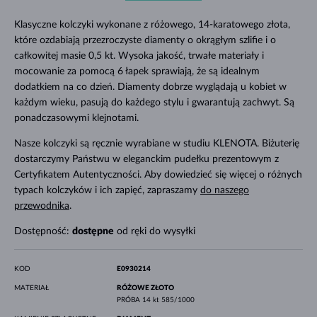
Klasyczne kolczyki wykonane z różowego, 14-karatowego złota,
które ozdabiają przezroczyste diamenty o okrągłym szlifie i o
całkowitej masie 0,5 kt. Wysoka jakość, trwałe materiały i
mocowanie za pomocą 6 łapek sprawiają, że są idealnym
dodatkiem na co dzień. Diamenty dobrze wyglądają u kobiet w
każdym wieku, pasują do każdego stylu i gwarantują zachwyt. Są
ponadczasowymi klejnotami.
Nasze kolczyki są ręcznie wyrabiane w studiu KLENOTA. Biżuterię
dostarczymy Państwu w eleganckim pudełku prezentowym z
Certyfikatem Autentyczności. Aby dowiedzieć się więcej o różnych
typach kolczyków i ich zapięć, zapraszamy
do naszego
przewodnika
.
Dostępność:
dostępne
od ręki do wysyłki
KOD
E0930214
MATERIAŁ
RÓŻOWE ZŁOTO
PRÓBA
14 kt 585/1000