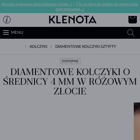
Ręcznie wykonana złota biżuteria z Pragi ->
|
7 % na obrączki ślubne do pierścionka
zaręczynowego ->
MENU
KOLCZYKI
DIAMENTOWE KOLCZYKI SZTYFTY
DOSTĘPNE
DIAMENTOWE KOLCZYKI O
ŚREDNICY 4 MM W RÓŻOWYM
ZŁOCIE