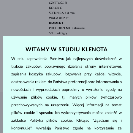
CZYSTOŚĆ
SI
KOLOR
G
ŚREDNICA
1.3 mm
WAGA
0.02 ct
DIAMENT
POCHODZENIE
naturalne
SZLIF
okrągły
CZYSTOŚĆ
SI
KOLOR
G
ŚREDNICA
1.5 mm
WITAMY W STUDIU KLENOTA
WAGA
0.15 ct
W celu zapewnienia Państwu jak najlepszych doświadczeń w
SZEROKOŚĆ
5.50 mm
trakcie zakupów: poprawnego działania strony internetowej,
WYSOKOŚĆ
5.50 mm
zapisania koszyka zakupów, logowania przy każdej wizycie,
WAGA
0.9 g
dostosowania reklam do Państwa preferencji oraz informowania o
nowościach i wyprzedażach poprosimy o wyrażenie zgody na
używanie plików cookie, tj. małych plików tymczasowo
BIŻUTERIA Z
ATELIER KLENOTA
przechowywanych na urządzeniu. Więcej informacji na temat
plików cookie i sposobu ich wykorzystywania można znaleźć w
zakładce
Polityka plików cookie
. Klikając "Zgadzam się i
kontynuuję", wyrażają Państwo zgodę na korzystanie ze