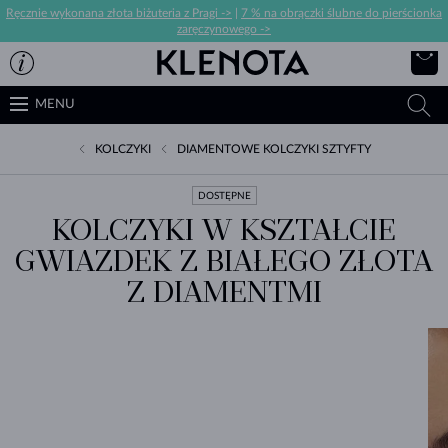
Ręcznie wykonana złota biżuteria z Pragi ->
|
7 % na obrączki ślubne do pierścionka
zaręczynowego ->
MENU
KOLCZYKI
DIAMENTOWE KOLCZYKI SZTYFTY
DOSTĘPNE
KOLCZYKI W KSZTAŁCIE
GWIAZDEK Z BIAŁEGO ZŁOTA
Z DIAMENTMI