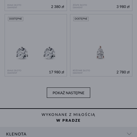
BIAŁE ZŁOTO
ŻÓŁTE ZŁOTO
2 380 zł
3 980 zł
DIAMENT
DIAMENT
DOSTĘPNE
DOSTĘPNE
BIAŁE ZŁOTO
RÓŻOWE ZŁOTO
17 980 zł
2 780 zł
DIAMENT
DIAMENT
POKAŻ NASTĘPNE
WYKONANE Z MIŁOŚCIĄ
W PRADZE
KLENOTA