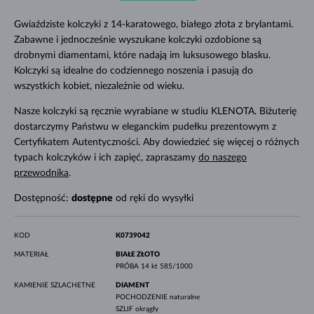
Gwiaździste kolczyki z 14-karatowego, białego złota z brylantami.
Zabawne i jednocześnie wyszukane kolczyki ozdobione są
drobnymi diamentami, które nadają im luksusowego blasku.
Kolczyki są idealne do codziennego noszenia i pasują do
wszystkich kobiet, niezależnie od wieku.
Nasze kolczyki są ręcznie wyrabiane w studiu KLENOTA. Biżuterię
dostarczymy Państwu w eleganckim pudełku prezentowym z
Certyfikatem Autentyczności. Aby dowiedzieć się więcej o różnych
typach kolczyków i ich zapięć, zapraszamy
do naszego
przewodnika
.
Dostępność:
dostępne
od ręki do wysyłki
KOD
K0739042
MATERIAŁ
BIAŁE ZŁOTO
PRÓBA
14 kt 585/1000
KAMIENIE SZLACHETNE
DIAMENT
POCHODZENIE
naturalne
SZLIF
okrągły