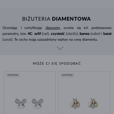
BIŻUTERIA
DIAMENTOWA
Oceniając i certyfikując
diamenty
, ocenia się ich podstawowe
cut
clarity
color
parametry, tzw.
4C
:
szlif
(
),
czystość
(
),
barwa
(
) i
karat
carat
(
). Te cechy mają uzasadniony wpływ na cenę diamentu.
MOŻE CI SIĘ SPODOBAĆ
DOSTĘPNE
DOSTĘPNE