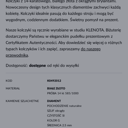
Kolczyki z 14-karatowego, białego złota z okrągłymi brylantami.
Nowoczesny design tych klasycznych diamentów zachwyci każdą
kobietę. Kolczyki idealnie pasują do każdego stroju i mogą być
wygodnym, codziennym dodatkiem. Świetny pomysł na prezent.
Nasze kolczyki są ręcznie wyrabiane w studiu KLENOTA. Biżuterię
dostarczymy Państwu w eleganckim pudełku prezentowym z
Certyfikatem Autentyczności. Aby dowiedzieć się więcej o różnych
typach kolczyków i ich zapięć, zapraszamy
do naszego
przewodnika
.
Dostępność:
dostępne
od ręki do wysyłki
KOD
K0492012
MATERIAŁ
BIAŁE ZŁOTO
PRÓBA
14 kt 585/1000
KAMIENIE SZLACHETNE
DIAMENT
POCHODZENIE
naturalne
SZLIF
okrągły
CZYSTOŚĆ
SI
KOLOR
G
ŚREDNICA
2.5 mm