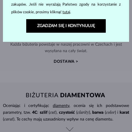
zakupów. Jeśli nie wyrażają Państwo zgody na korzystanie z
plików cookie, prosimy kliknąć
tutaj
.
ZGADZAM SIĘ I KONTYNUUJĘ
RĘCZNIE WYKONYWANA W PRADZE
Każda biżuteria powstaje w naszej pracowni w Czechach i jest
wysyłana na cały świat.
DOSTAWA >
BIŻUTERIA
DIAMENTOWA
Oceniając i certyfikując
diamenty
, ocenia się ich podstawowe
cut
clarity
color
parametry, tzw.
4C
:
szlif
(
),
czystość
(
),
barwa
(
) i
karat
carat
(
). Te cechy mają uzasadniony wpływ na cenę diamentu.