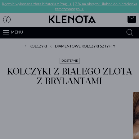
Ręcznie wykonana złota biżuteria z Pragi ->
|
7 % na obrączki ślubne do pierścionka
zaręczynowego ->
MENU
KOLCZYKI
DIAMENTOWE KOLCZYKI SZTYFTY
DOSTĘPNE
KOLCZYKI Z BIAŁEGO ZŁOTA
Z BRYLANTAMI