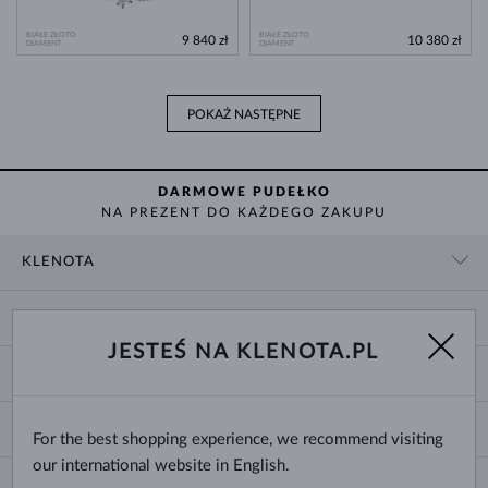
BIAŁE ZŁOTO
BIAŁE ZŁOTO
9 840 zł
10 380 zł
DIAMENT
DIAMENT
POKAŻ NASTĘPNE
DARMOWE PUDEŁKO
NA PREZENT DO KAŻDEGO ZAKUPU
KLENOTA
KONTAKT
ZAKUPY
SHOWROOM
JESTEŚ NA KLENOTA.PL
DOSTAWA I PŁATNOŚĆ
O NAS
O BIŻUTERII
WYMIANY I ZWROTY
DLA MEDIÓW
ROZMIARY PIERŚCIONKÓW
REKLAMACJA
BLOG
CHANGE COUNTRY
For the best shopping experience, we recommend visiting
ROZMIARY I TYPY ŁAŃCUSZKÓW
WYBÓR OBRĄCZEK
our international website in English.
ROZMIARY BRANSOLETEK
CERTYFIKATY AUTENTYCZNOŚCI
Polska
NEWSLETTER