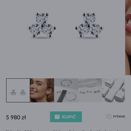
KUPIĆ
5 980 zł
PYTANIE