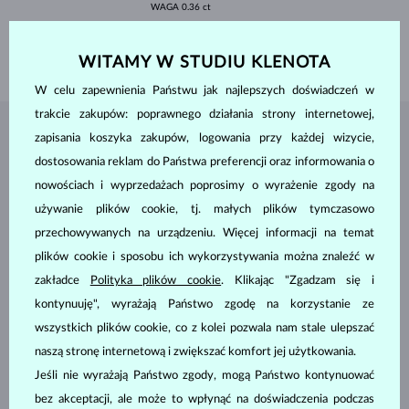
WAGA
0.36 ct
WYSOKOŚĆ
5.70 mm
WAGA
1.10 g
WITAMY W STUDIU KLENOTA
W celu zapewnienia Państwu jak najlepszych doświadczeń w
trakcie zakupów: poprawnego działania strony internetowej,
zapisania koszyka zakupów, logowania przy każdej wizycie,
BIŻUTERIA Z
ATELIER KLENOTA
dostosowania reklam do Państwa preferencji oraz informowania o
nowościach i wyprzedażach poprosimy o wyrażenie zgody na
używanie plików cookie, tj. małych plików tymczasowo
przechowywanych na urządzeniu. Więcej informacji na temat
plików cookie i sposobu ich wykorzystywania można znaleźć w
zakładce
Polityka plików cookie
. Klikając "Zgadzam się i
kontynuuję", wyrażają Państwo zgodę na korzystanie ze
wszystkich plików cookie, co z kolei pozwala nam stale ulepszać
naszą stronę internetową i zwiększać komfort jej użytkowania.
Jeśli nie wyrażają Państwo zgody, mogą Państwo kontynuować
bez akceptacji, ale może to wpłynąć na doświadczenia podczas