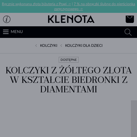
Ręcznie wykonana złota biżuteria z Pragi ->
|
7 % na obrączki ślubne do pierścionka
zaręczynowego ->
MENU
KOLCZYKI
KOLCZYKI DLA DZIECI
DOSTĘPNE
KOLCZYKI Z ŻÓŁTEGO ZŁOTA
W KSZTAŁCIE BIEDRONKI Z
DIAMENTAMI