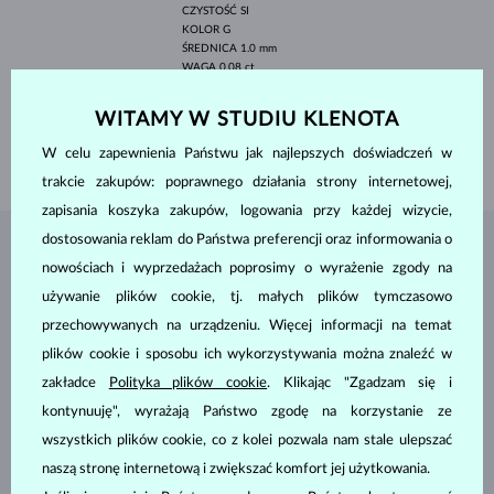
CZYSTOŚĆ
SI
KOLOR
G
ŚREDNICA
1.0 mm
WAGA
0.08 ct
SZEROKOŚĆ
7.4 mm
WITAMY W STUDIU KLENOTA
DŁUGOŚĆ
10 mm
W celu zapewnienia Państwu jak najlepszych doświadczeń w
WAGA
1.60 g
trakcie zakupów: poprawnego działania strony internetowej,
zapisania koszyka zakupów, logowania przy każdej wizycie,
dostosowania reklam do Państwa preferencji oraz informowania o
BIŻUTERIA Z
ATELIER KLENOTA
nowościach i wyprzedażach poprosimy o wyrażenie zgody na
używanie plików cookie, tj. małych plików tymczasowo
przechowywanych na urządzeniu. Więcej informacji na temat
plików cookie i sposobu ich wykorzystywania można znaleźć w
zakładce
Polityka plików cookie
. Klikając "Zgadzam się i
kontynuuję", wyrażają Państwo zgodę na korzystanie ze
wszystkich plików cookie, co z kolei pozwala nam stale ulepszać
naszą stronę internetową i zwiększać komfort jej użytkowania.