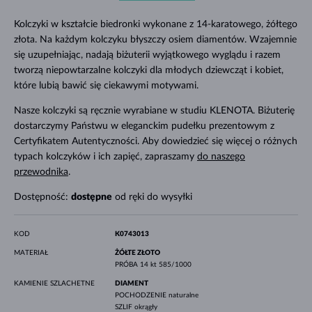
Kolczyki w kształcie biedronki wykonane z 14-karatowego, żółtego
złota. Na każdym kolczyku błyszczy osiem diamentów. Wzajemnie
się uzupełniając, nadają biżuterii wyjątkowego wyglądu i razem
tworzą niepowtarzalne kolczyki dla młodych dziewcząt i kobiet,
które lubią bawić się ciekawymi motywami.
Nasze kolczyki są ręcznie wyrabiane w studiu KLENOTA. Biżuterię
dostarczymy Państwu w eleganckim pudełku prezentowym z
Certyfikatem Autentyczności. Aby dowiedzieć się więcej o różnych
typach kolczyków i ich zapięć, zapraszamy
do naszego
przewodnika
.
Dostępność:
dostępne
od ręki do wysyłki
KOD
K0743013
MATERIAŁ
ŻÓŁTE ZŁOTO
PRÓBA
14 kt 585/1000
KAMIENIE SZLACHETNE
DIAMENT
POCHODZENIE
naturalne
SZLIF
okrągły