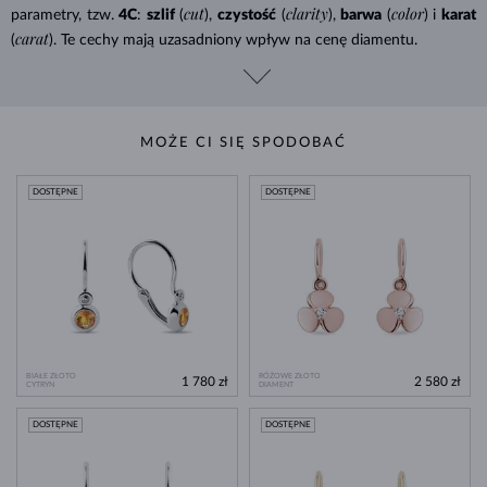
cut
clarity
color
parametry, tzw.
4C
:
szlif
(
),
czystość
(
),
barwa
(
) i
karat
carat
(
). Te cechy mają uzasadniony wpływ na cenę diamentu.
MOŻE CI SIĘ SPODOBAĆ
DOSTĘPNE
DOSTĘPNE
BIAŁE ZŁOTO
RÓŻOWE ZŁOTO
1 780 zł
2 580 zł
CYTRYN
DIAMENT
DOSTĘPNE
DOSTĘPNE