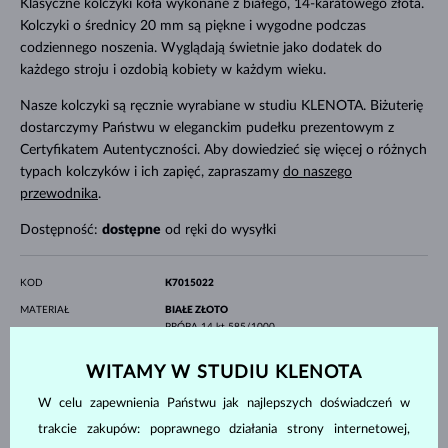
Klasyczne kolczyki koła wykonane z białego, 14-karatowego złota.
Kolczyki o średnicy 20 mm są piękne i wygodne podczas
codziennego noszenia. Wyglądają świetnie jako dodatek do
każdego stroju i ozdobią kobiety w każdym wieku.
Nasze kolczyki są ręcznie wyrabiane w studiu KLENOTA. Biżuterię
dostarczymy Państwu w eleganckim pudełku prezentowym z
Certyfikatem Autentyczności. Aby dowiedzieć się więcej o różnych
typach kolczyków i ich zapięć, zapraszamy
do naszego
przewodnika
.
Dostępność:
dostępne
od ręki do wysyłki
KOD
K7015022
MATERIAŁ
BIAŁE ZŁOTO
PRÓBA
14 kt 585/1000
KAMIENIE SZLACHETNE
BEZ KAMIENIA
WITAMY W STUDIU KLENOTA
WYSOKOŚĆ
20 mm
W celu zapewnienia Państwu jak najlepszych doświadczeń w
WAGA
1.90 g
trakcie zakupów: poprawnego działania strony internetowej,