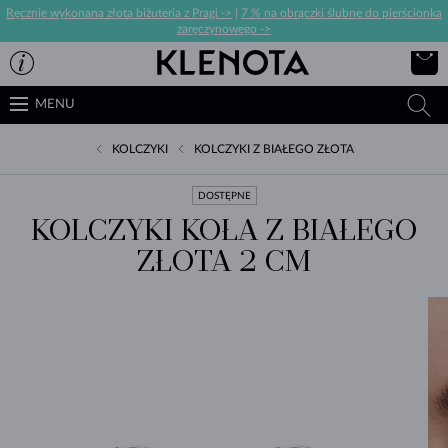
Ręcznie wykonana złota biżuteria z Pragi ->
|
7 % na obrączki ślubne do pierścionka
zaręczynowego ->
MENU
KOLCZYKI
KOLCZYKI Z BIAŁEGO ZŁOTA
DOSTĘPNE
KOLCZYKI KOŁA Z BIAŁEGO
ZŁOTA 2 CM