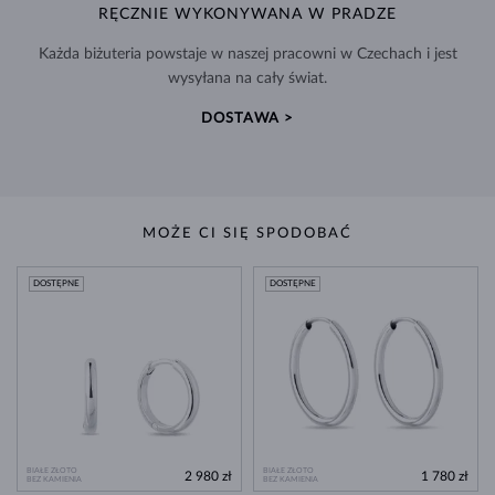
RĘCZNIE WYKONYWANA W PRADZE
Każda biżuteria powstaje w naszej pracowni w Czechach i jest
wysyłana na cały świat.
DOSTAWA >
MOŻE CI SIĘ SPODOBAĆ
DOSTĘPNE
DOSTĘPNE
BIAŁE ZŁOTO
BIAŁE ZŁOTO
2 980 zł
1 780 zł
BEZ KAMIENIA
BEZ KAMIENIA