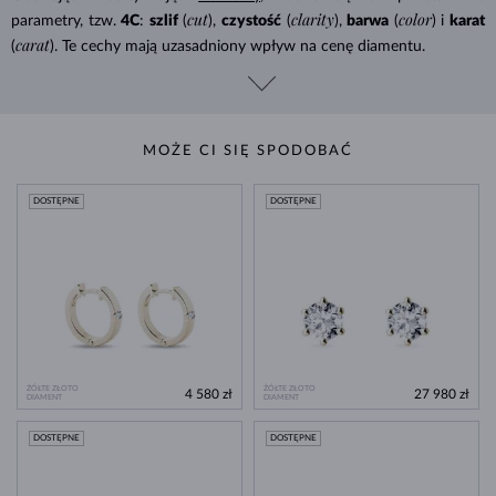
cut
clarity
color
parametry, tzw.
4C
:
szlif
(
),
czystość
(
),
barwa
(
) i
karat
carat
(
). Te cechy mają uzasadniony wpływ na cenę diamentu.
MOŻE CI SIĘ SPODOBAĆ
DOSTĘPNE
DOSTĘPNE
ŻÓŁTE ZŁOTO
ŻÓŁTE ZŁOTO
4 580 zł
27 980 zł
DIAMENT
DIAMENT
DOSTĘPNE
DOSTĘPNE