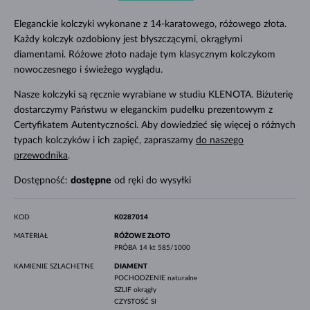
Eleganckie kolczyki wykonane z 14-karatowego, różowego złota.
Każdy kolczyk ozdobiony jest błyszczącymi, okrągłymi
diamentami. Różowe złoto nadaje tym klasycznym kolczykom
nowoczesnego i świeżego wyglądu.
Nasze kolczyki są ręcznie wyrabiane w studiu KLENOTA. Biżuterię
dostarczymy Państwu w eleganckim pudełku prezentowym z
Certyfikatem Autentyczności. Aby dowiedzieć się więcej o różnych
typach kolczyków i ich zapięć, zapraszamy
do naszego
przewodnika
.
Dostępność:
dostępne
od ręki do wysyłki
KOD
K0287014
MATERIAŁ
RÓŻOWE ZŁOTO
PRÓBA
14 kt 585/1000
KAMIENIE SZLACHETNE
DIAMENT
POCHODZENIE
naturalne
SZLIF
okrągły
CZYSTOŚĆ
SI