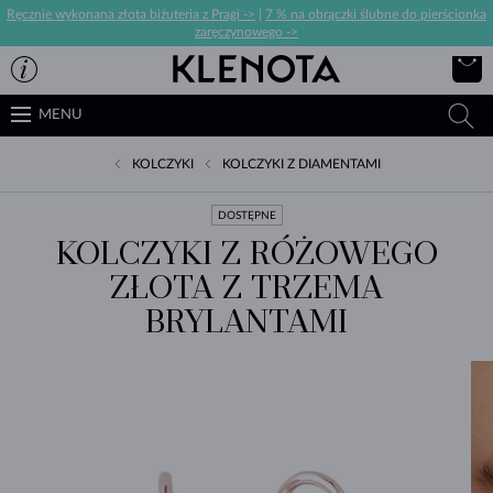
Ręcznie wykonana złota biżuteria z Pragi ->
|
7 % na obrączki ślubne do pierścionka
zaręczynowego ->
MENU
KOLCZYKI
KOLCZYKI Z DIAMENTAMI
DOSTĘPNE
KOLCZYKI Z RÓŻOWEGO
ZŁOTA Z TRZEMA
BRYLANTAMI