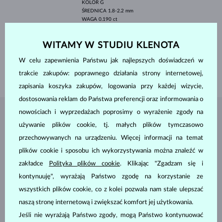
KOLOR
G
ŚREDNICA
1.8-2.2 mm
WAGA
0.190 ct
SZEROKOŚĆ
2.20 mm
WITAMY W STUDIU KLENOTA
WYSOKOŚĆ
6.90 mm
DŁUGOŚĆ
18.50 mm
W celu zapewnienia Państwu jak najlepszych doświadczeń w
WAGA
1.45 g
trakcie zakupów: poprawnego działania strony internetowej,
zapisania koszyka zakupów, logowania przy każdej wizycie,
dostosowania reklam do Państwa preferencji oraz informowania o
nowościach i wyprzedażach poprosimy o wyrażenie zgody na
BIŻUTERIA Z
ATELIER KLENOTA
używanie plików cookie, tj. małych plików tymczasowo
przechowywanych na urządzeniu. Więcej informacji na temat
plików cookie i sposobu ich wykorzystywania można znaleźć w
zakładce
Polityka plików cookie
. Klikając "Zgadzam się i
kontynuuję", wyrażają Państwo zgodę na korzystanie ze
wszystkich plików cookie, co z kolei pozwala nam stale ulepszać
naszą stronę internetową i zwiększać komfort jej użytkowania.
Jeśli nie wyrażają Państwo zgody, mogą Państwo kontynuować