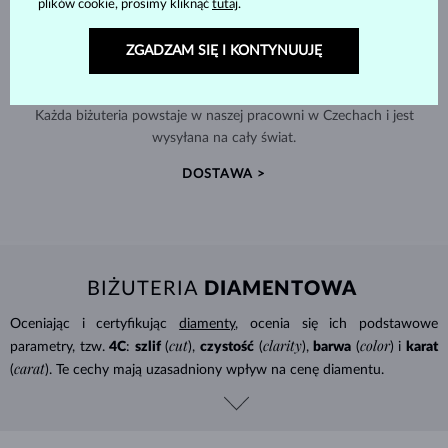
plików cookie, prosimy kliknąć
tutaj
.
ZGADZAM SIĘ I KONTYNUUJĘ
RĘCZNIE WYKONYWANA W PRADZE
Każda biżuteria powstaje w naszej pracowni w Czechach i jest
wysyłana na cały świat.
DOSTAWA >
BIŻUTERIA
DIAMENTOWA
Oceniając i certyfikując
diamenty
, ocenia się ich podstawowe
cut
clarity
color
parametry, tzw.
4C
:
szlif
(
),
czystość
(
),
barwa
(
) i
karat
carat
(
). Te cechy mają uzasadniony wpływ na cenę diamentu.