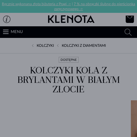
Ręcznie wykonana złota biżuteria z Pragi ->
|
7 % na obrączki ślubne do pierścionka
zaręczynowego ->
MENU
KOLCZYKI
KOLCZYKI Z DIAMENTAMI
DOSTĘPNE
KOLCZYKI KOŁA Z
BRYLANTAMI W BIAŁYM
ZŁOCIE