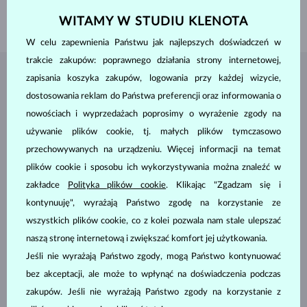
WAGA
2.00 g
WITAMY W STUDIU KLENOTA
W celu zapewnienia Państwu jak najlepszych doświadczeń w
trakcie zakupów: poprawnego działania strony internetowej,
zapisania koszyka zakupów, logowania przy każdej wizycie,
BIŻUTERIA Z
ATELIER KLENOTA
dostosowania reklam do Państwa preferencji oraz informowania o
nowościach i wyprzedażach poprosimy o wyrażenie zgody na
używanie plików cookie, tj. małych plików tymczasowo
przechowywanych na urządzeniu. Więcej informacji na temat
plików cookie i sposobu ich wykorzystywania można znaleźć w
zakładce
Polityka plików cookie
. Klikając "Zgadzam się i
kontynuuję", wyrażają Państwo zgodę na korzystanie ze
wszystkich plików cookie, co z kolei pozwala nam stale ulepszać
naszą stronę internetową i zwiększać komfort jej użytkowania.
Jeśli nie wyrażają Państwo zgody, mogą Państwo kontynuować
bez akceptacji, ale może to wpłynąć na doświadczenia podczas
zakupów. Jeśli nie wyrażają Państwo zgody na korzystanie z