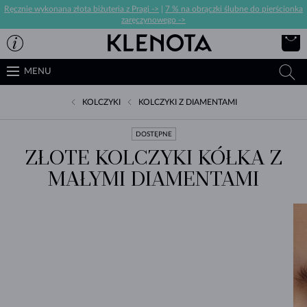
Ręcznie wykonana złota biżuteria z Pragi ->
|
7 % na obrączki ślubne do pierścionka
zaręczynowego ->
MENU
KOLCZYKI
KOLCZYKI Z DIAMENTAMI
DOSTĘPNE
ZŁOTE KOLCZYKI KÓŁKA Z
MAŁYMI DIAMENTAMI