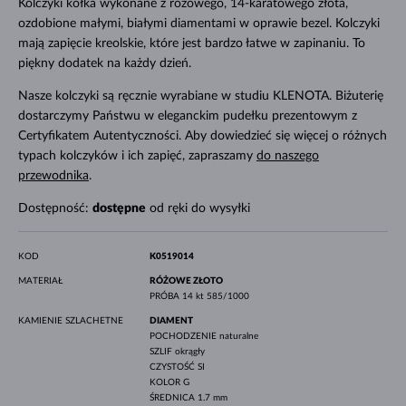
Kolczyki kółka wykonane z różowego, 14-karatowego złota,
ozdobione małymi, białymi diamentami w oprawie bezel. Kolczyki
mają zapięcie kreolskie, które jest bardzo łatwe w zapinaniu. To
piękny dodatek na każdy dzień.
Nasze kolczyki są ręcznie wyrabiane w studiu KLENOTA. Biżuterię
dostarczymy Państwu w eleganckim pudełku prezentowym z
Certyfikatem Autentyczności. Aby dowiedzieć się więcej o różnych
typach kolczyków i ich zapięć, zapraszamy
do naszego
przewodnika
.
Dostępność:
dostępne
od ręki do wysyłki
KOD
K0519014
MATERIAŁ
RÓŻOWE ZŁOTO
PRÓBA
14 kt 585/1000
KAMIENIE SZLACHETNE
DIAMENT
POCHODZENIE
naturalne
SZLIF
okrągły
CZYSTOŚĆ
SI
KOLOR
G
ŚREDNICA
1.7 mm