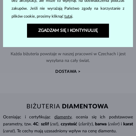
bez akceptacji, ale może to wpłynąć na doświadczenia podczas
zakupów. Jeśli nie wyrażają Państwo zgody na korzystanie z
plików cookie, prosimy kliknąć
tutaj
.
ZGADZAM SIĘ I KONTYNUUJĘ
RĘCZNIE WYKONYWANA W PRADZE
Każda biżuteria powstaje w naszej pracowni w Czechach i jest
wysyłana na cały świat.
DOSTAWA >
BIŻUTERIA
DIAMENTOWA
Oceniając i certyfikując
diamenty
, ocenia się ich podstawowe
cut
clarity
color
parametry, tzw.
4C
:
szlif
(
),
czystość
(
),
barwa
(
) i
karat
carat
(
). Te cechy mają uzasadniony wpływ na cenę diamentu.