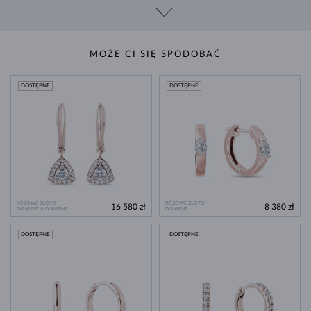
MOŻE CI SIĘ SPODOBAĆ
DOSTĘPNE
DOSTĘPNE
RÓŻOWE ZŁOTO
RÓŻOWE ZŁOTO
16 580 zł
8 380 zł
DIAMENT & DIAMENT
DIAMENT
DOSTĘPNE
DOSTĘPNE