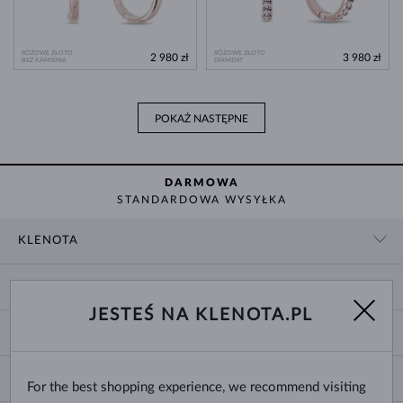
RÓŻOWE ZŁOTO
RÓŻOWE ZŁOTO
2 980 zł
3 980 zł
BEZ KAMIENIA
DIAMENT
POKAŻ NASTĘPNE
DARMOWA
STANDARDOWA WYSYŁKA
KLENOTA
KONTAKT
ZAKUPY
SHOWROOM
JESTEŚ NA KLENOTA.PL
DOSTAWA I PŁATNOŚĆ
O NAS
O BIŻUTERII
WYMIANY I ZWROTY
DLA MEDIÓW
ROZMIARY PIERŚCIONKÓW
REKLAMACJA
BLOG
CHANGE COUNTRY
For the best shopping experience, we recommend visiting
ROZMIARY I TYPY ŁAŃCUSZKÓW
WYBÓR OBRĄCZEK