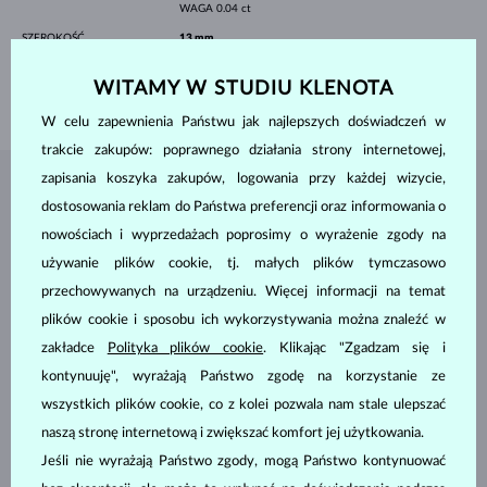
WAGA
0.04 ct
SZEROKOŚĆ
13 mm
WYSOKOŚĆ
13 mm
WITAMY W STUDIU KLENOTA
WAGA
2.40 g
W celu zapewnienia Państwu jak najlepszych doświadczeń w
trakcie zakupów: poprawnego działania strony internetowej,
zapisania koszyka zakupów, logowania przy każdej wizycie,
BIŻUTERIA Z
ATELIER KLENOTA
dostosowania reklam do Państwa preferencji oraz informowania o
nowościach i wyprzedażach poprosimy o wyrażenie zgody na
używanie plików cookie, tj. małych plików tymczasowo
przechowywanych na urządzeniu. Więcej informacji na temat
plików cookie i sposobu ich wykorzystywania można znaleźć w
zakładce
Polityka plików cookie
. Klikając "Zgadzam się i
kontynuuję", wyrażają Państwo zgodę na korzystanie ze
wszystkich plików cookie, co z kolei pozwala nam stale ulepszać
naszą stronę internetową i zwiększać komfort jej użytkowania.
Jeśli nie wyrażają Państwo zgody, mogą Państwo kontynuować