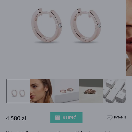
KUPIĆ
4 580 zł
PYTANIE