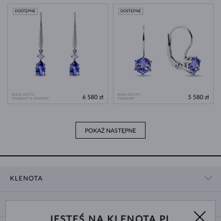
DOSTĘPNE
DOSTĘPNE
BIAŁE ZŁOTO
BIAŁE ZŁOTO
6 580 zł
5 580 zł
TANZANIT & DIAMENT
TANZANIT
POKAŻ NASTĘPNE
KLENOTA
KONTAKT
ZAKUPY
SHOWROOM
JESTEŚ NA KLENOTA.PL