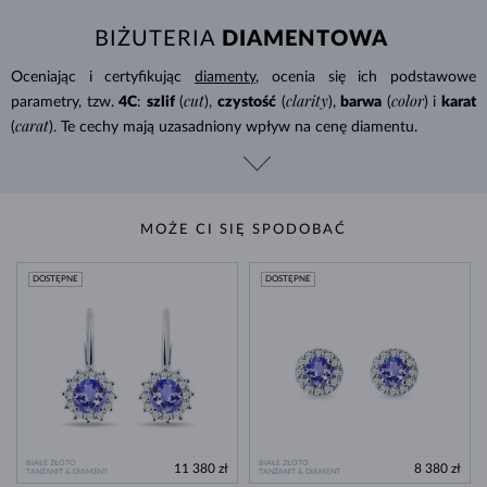
BIŻUTERIA
DIAMENTOWA
Oceniając i certyfikując
diamenty
, ocenia się ich podstawowe
cut
clarity
color
parametry, tzw.
4C
:
szlif
(
),
czystość
(
),
barwa
(
) i
karat
carat
(
). Te cechy mają uzasadniony wpływ na cenę diamentu.
MOŻE CI SIĘ SPODOBAĆ
DOSTĘPNE
DOSTĘPNE
BIAŁE ZŁOTO
BIAŁE ZŁOTO
11 380 zł
8 380 zł
TANZANIT & DIAMENT
TANZANIT & DIAMENT