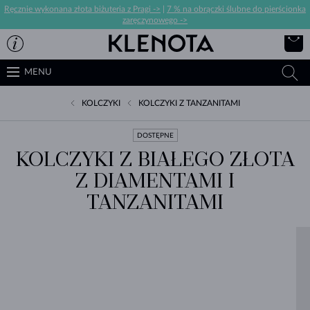
Ręcznie wykonana złota biżuteria z Pragi ->
|
7 % na obrączki ślubne do pierścionka
zaręczynowego ->
MENU
KOLCZYKI
KOLCZYKI Z TANZANITAMI
DOSTĘPNE
KOLCZYKI Z BIAŁEGO ZŁOTA
Z DIAMENTAMI I
TANZANITAMI