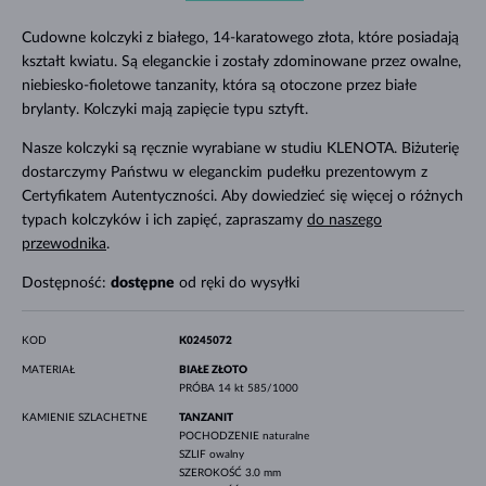
Cudowne kolczyki z białego, 14-karatowego złota, które posiadają
kształt kwiatu. Są eleganckie i zostały zdominowane przez owalne,
niebiesko-fioletowe tanzanity, która są otoczone przez białe
brylanty. Kolczyki mają zapięcie typu sztyft.
Nasze kolczyki są ręcznie wyrabiane w studiu KLENOTA. Biżuterię
dostarczymy Państwu w eleganckim pudełku prezentowym z
Certyfikatem Autentyczności. Aby dowiedzieć się więcej o różnych
typach kolczyków i ich zapięć, zapraszamy
do naszego
przewodnika
.
Dostępność:
dostępne
od ręki do wysyłki
KOD
K0245072
MATERIAŁ
BIAŁE ZŁOTO
PRÓBA
14 kt 585/1000
KAMIENIE SZLACHETNE
TANZANIT
POCHODZENIE
naturalne
SZLIF
owalny
SZEROKOŚĆ
3.0 mm