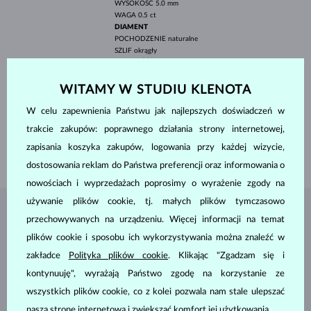
WYSOKOŚĆ
5.0 mm
WAGA
0.5 ct
DIAMENT
POCHODZENIE
naturalne
SZLIF
okrągły
CZYSTOŚĆ
SI
KOLOR
G
ŚREDNICA
1.3 mm
WITAMY W STUDIU KLENOTA
WAGA
0.24 ct
W celu zapewnienia Państwu jak najlepszych doświadczeń w
SZEROKOŚĆ
7.30 mm
trakcie zakupów: poprawnego działania strony internetowej,
WYSOKOŚĆ
9.10 mm
zapisania koszyka zakupów, logowania przy każdej wizycie,
WAGA
1.55 g
dostosowania reklam do Państwa preferencji oraz informowania o
nowościach i wyprzedażach poprosimy o wyrażenie zgody na
używanie plików cookie, tj. małych plików tymczasowo
BIŻUTERIA Z
ATELIER KLENOTA
przechowywanych na urządzeniu. Więcej informacji na temat
plików cookie i sposobu ich wykorzystywania można znaleźć w
zakładce
Polityka plików cookie
. Klikając "Zgadzam się i
kontynuuję", wyrażają Państwo zgodę na korzystanie ze
wszystkich plików cookie, co z kolei pozwala nam stale ulepszać
naszą stronę internetową i zwiększać komfort jej użytkowania.