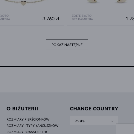
ZŁOTO
ŻÓŁTE ZŁOTO
3 760 zł
1 78
MIENIA
BEZ KAMIENIA
POKAŻ NASTĘPNE
O BIŻUTERII
CHANGE COUNTRY
ROZMIARY PIERŚCIONKÓW
Polska
ROZMIARY I TYPY ŁAŃCUSZKÓW
ROZMIARY BRANSOLETEK