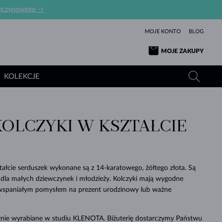
ręczynowego ->
MOJE KONTO
BLOG
MOJE ZAKUPY
KOLEKCJE
KOLCZYKI W KSZTAŁCIE
ŻÓŁTE ZŁOTO
TANZANITY
TURMALINY
SZAFIRY
RÓŻOWE ZŁOTO
TOPAZY
MOŁDAWITY
SZMARAGDY
TURMALINY
MINERAŁY
MOŁDAWITY
tałcie serduszek wykonane są z 14-karatowego, żółtego złota. Są
WYJĄTKOWY
BRANSOLETKI
PROSTOTY
BIŻUTERIA
KOLEKCJE
MIŁOŚĆ
PIĘKNO
PIĘKNE
PERŁY
dla małych dziewczynek i młodzieży. Kolczyki mają wygodne
MOŁDAWITY
WISIORKI Z PERŁAMI
MINERAŁY
ą wspaniałym pomysłem na prezent urodzinowy lub ważne
PIĘKNEM
DLA NOWORODKÓW
BIAŁE ZŁOTO
ŚLUBNA
ŚLUBNE
ŻÓŁTE ZŁOTO
ŻÓŁTE ZŁOTO
SPRAWDŹ
SPRAWDŹ
SPRAWDŹ
SPRAWDŹ
SPRAWDŹ
SPRAWDŹ
SPRAWDŹ
SPRAWDŹ
SPRAWDŹ
cznie wyrabiane w studiu KLENOTA. Biżuterię dostarczymy Państwu