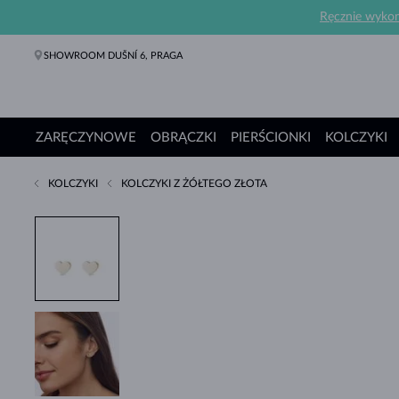
Ręcznie wykona
SHOWROOM DUŠNÍ 6, PRAGA
ZARĘCZYNOWE
OBRĄCZKI
PIERŚCIONKI
KOLCZYKI
KOLCZYKI
KOLCZYKI Z ŻÓŁTEGO ZŁOTA
Pierścionki Zaręczynowe
Obrączki
Pierścionki
Kolczyki
Naszyjniki
Bransoletki
Perły
Biżuteria
Prezenty
Kolekcje