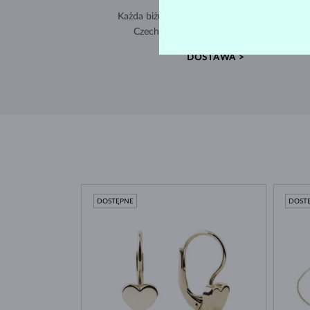
Każda biżuteria powstaje w naszej pracowni 
Czechach i jest wysyłana na cały świat.
DOSTAWA >
DOSTĘPNE
DOST