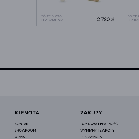
ŻÓŁTE ZŁOTO
ŻÓŁTE 
2 780 zł
BEZ KAMIENIA
BEZ KA
KLENOTA
ZAKUPY
KONTAKT
DOSTAWA I PŁATNOŚĆ
SHOWROOM
WYMIANY I ZWROTY
O NAS
REKLAMACJA