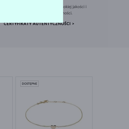
nujemy biżuterię z materiałów wysokiej jakości i
dołączamy Certyfikat Autentyczności.
CERTYFIKATY AUTENTYCZNOŚCI >
DOSTĘPNE