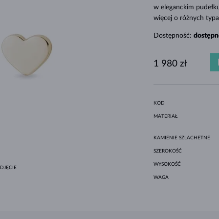
MINIMALISTYCZNE ZESTAWY
CZARNE DIAMENTY
STYL HALO
AMETYSTY
POJEDYNCZE
KAMIENIE SZLACHETNE
PERŁY SŁODKOWODNE
DLA MAMY
BIAŁE ZŁOTO
MORGANITY
TOPAZY
RUBINY
POMYSŁY NA PREZENTY
w eleganckim pudełku
więcej o różnych typa
ORYGINALNE ZESTAWY
OPRAWA BEZEL
ŻÓŁTE ZŁOTO
MAGNETYCZNE NASZYJNIKI
Dostępność:
dostępn
RÓŻOWE ZŁOTO
RÓŻOWE ZŁOTO
GRAWEROWANA
1 980 zł
LETNÍ VRSTVENÍ
KOD
MATERIAŁ
KAMIENIE SZLACHETNE
SZEROKOŚĆ
WYSOKOŚĆ
DJĘCIE
WAGA