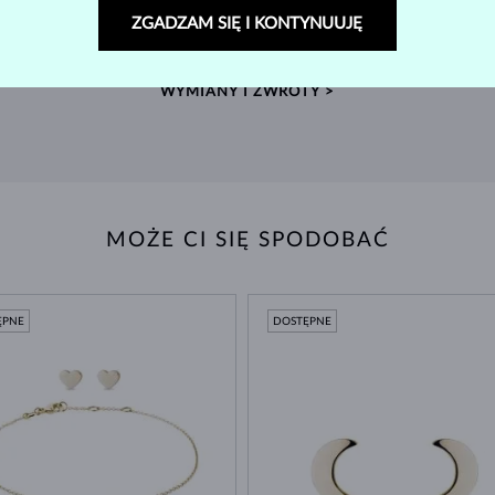
ZGADZAM SIĘ I KONTYNUUJĘ
w
Znajdź biżuterię, która zostanie z Tobą na zawsze –
Wyko
dajemy aż 60 dni na zwrot.
WYMIANY I ZWROTY >
MOŻE CI SIĘ SPODOBAĆ
ĘPNE
DOSTĘPNE