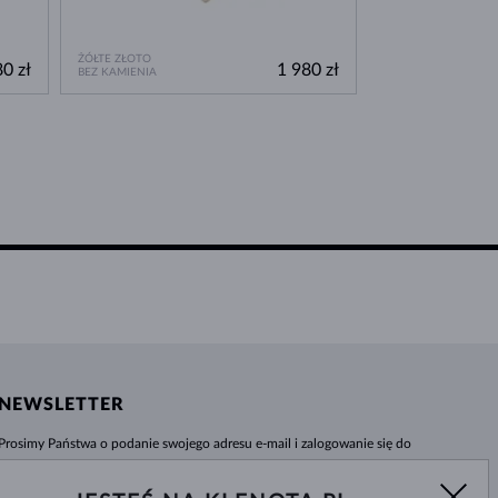
ŻÓŁTE ZŁOTO
0 zł
1 980 zł
BEZ KAMIENIA
NEWSLETTER
Prosimy Państwa o podanie swojego adresu e-mail i zalogowanie się do
naszego centrum informacji e-sklepu klenota.pl. Żadna nowość czy rabat nie
umkną Państwa uwadze!