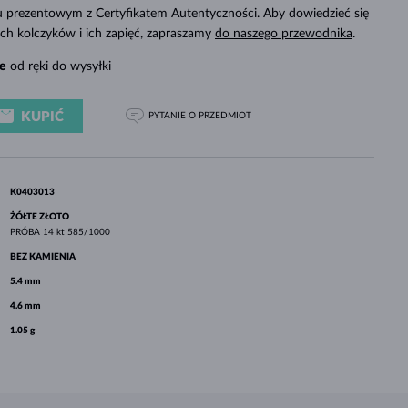
BIAŁE ZŁOTO
RÓŻOWE ZŁOTO
BIAŁE ZŁOTO
 prezentowym z Certyfikatem Autentyczności. Aby dowiedzieć się
SPRAWDŹ
ch kolczyków i ich zapięć, zapraszamy
do naszego przewodnika
.
e
od ręki do wysyłki
KUPIĆ
PYTANIE
O PRZEDMIOT
K0403013
ŻÓŁTE ZŁOTO
PRÓBA
14 kt 585/1000
BEZ KAMIENIA
5.4 mm
4.6 mm
1.05 g