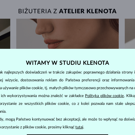
BIŻUTERIA Z
ATELIER KLENOTA
WITAMY W STUDIU KLENOTA
k najlepszych doświadczeń w trakcie zakupów: poprawnego działania strony i
ej wizycie, dostosowania reklam do Państwa preferencji oraz informowani
a używanie plików cookie, tj. małych plików tymczasowo przechowywanych na ur
u ich wykorzystywania można znaleźć w zakładce
Polityka plików cookie
. Klik
zystanie ze wszystkich plików cookie, co z kolei pozwala nam stale uleps
nia.
ody, mogą Państwo kontynuować bez akceptacji, ale może to wpłynąć na doświa
korzystanie z plików cookie, prosimy kliknąć
tutaj
.
ZWROT DO 60 DNI