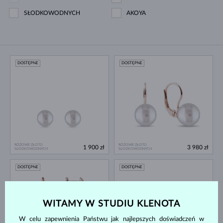
SŁODKOWODNYCH
AKOYA
DOSTĘPNE
DOSTĘPNE
RÓŻOWE ZŁOTO
RÓŻOWE ZŁOTO
1 900 zł
3 980 zł
SŁODKOWODNYCH
SŁODKOWODNYCH
DOSTĘPNE
DOSTĘPNE
WITAMY W STUDIU KLENOTA
W celu zapewnienia Państwu jak najlepszych doświadczeń w