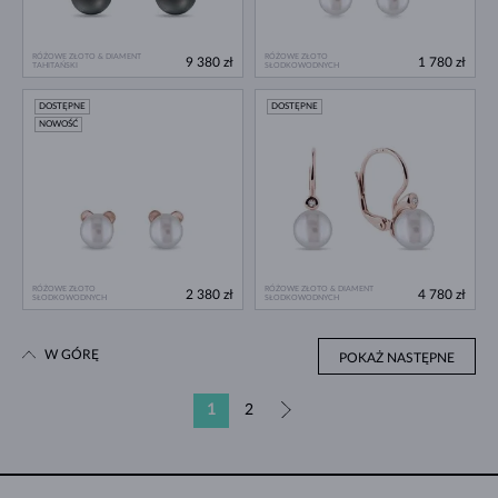
RÓŻOWE ZŁOTO & DIAMENT
RÓŻOWE ZŁOTO
9 380 zł
1 780 zł
TAHITAŃSKI
SŁODKOWODNYCH
DOSTĘPNE
DOSTĘPNE
NOWOŚĆ
RÓŻOWE ZŁOTO
RÓŻOWE ZŁOTO & DIAMENT
2 380 zł
4 780 zł
SŁODKOWODNYCH
SŁODKOWODNYCH
W GÓRĘ
POKAŻ NASTĘPNE
1
2
»