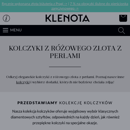
Ręcznie wykonana złota biżuteria z Pragi ->
|
7 % na obrączki ślubne do pierścionka
zaręczynowego ->
MENU
KOLCZYKI Z RÓŻOWEGO ZŁOTA Z
PERŁAMI
Odkryj eleganckie kolczyki z różowego złota z perłami. Poznaj nasze inne
kolczyki
i wybierz dodatki, których nie będziesz chciała zdjąć
PRZEDSTAWIAMY
KOLEKCJĘ KOLCZYKÓW
Nasza kolekcja kolczyków oferuje wyjątkowy wybór klasycznych
diamentowych sztyftów, odpowiednich na każdy dzień, jak również
przepiękne kolczyki na specjalne okazje.