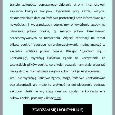
trakcie zakupów: poprawnego działania strony internetowej,
zapisania koszyka zakupów, logowania przy każdej wizycie,
RÓŻOWE ZŁOTO
RÓŻOWE ZŁOTO & DIAMENT
2 780 zł
6 980 zł
SŁODKOWODNYCH
SŁODKOWODNYCH
dostosowania reklam do Państwa preferencji oraz informowania o
nowościach i wyprzedażach poprosimy o wyrażenie zgody na
DOSTĘPNE
DOSTĘPNE
używanie plików cookie, tj. małych plików tymczasowo
przechowywanych na urządzeniu. Więcej informacji na temat
plików cookie i sposobu ich wykorzystywania można znaleźć w
zakładce
Polityka plików cookie
. Klikając "Zgadzam się i
kontynuuję", wyrażają Państwo zgodę na korzystanie ze
wszystkich plików cookie, co z kolei pozwala nam stale ulepszać
RÓŻOWE ZŁOTO
RÓŻOWE ZŁOTO & DIAMENT
2 580 zł
6 980 zł
SŁODKOWODNYCH
SŁODKOWODNYCH
naszą stronę internetową i zwiększać komfort jej użytkowania.
Jeśli nie wyrażają Państwo zgody, mogą Państwo kontynuować
DOSTĘPNE
DOSTĘPNE
bez akceptacji, ale może to wpłynąć na doświadczenia podczas
zakupów. Jeśli nie wyrażają Państwo zgody na korzystanie z
plików cookie, prosimy kliknąć
tutaj
.
ZGADZAM SIĘ I KONTYNUUJĘ