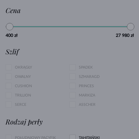
Cena
400 zł
27 980 zł
Szlif
OKRĄGŁY
SPADEK
OWALNY
SZMARAGD
CUSHION
PRINCES
TRILLION
MARKIZA
SERCE
ASSCHER
Rodzaj perły
POŁUDNIOWY PACYFIK
TAHITAŃSKI