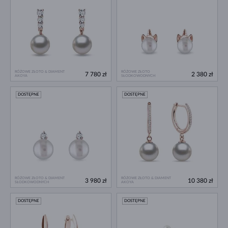
RÓŻOWE ZŁOTO & DIAMENT
RÓŻOWE ZŁOTO
7 780 zł
2 380 zł
AKOYA
SŁODKOWODNYCH
DOSTĘPNE
DOSTĘPNE
RÓŻOWE ZŁOTO & DIAMENT
RÓŻOWE ZŁOTO & DIAMENT
3 980 zł
10 380 zł
SŁODKOWODNYCH
AKOYA
DOSTĘPNE
DOSTĘPNE