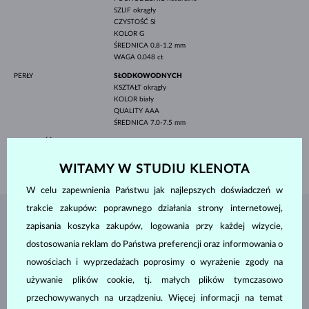
SZLIF
okrągły
CZYSTOŚĆ
SI
KOLOR
G
ŚREDNICA
0.8-1.2 mm
WAGA
0.048 ct
PERŁY
SŁODKOWODNYCH
KSZTAŁT
okrągły
KOLOR
biały
QUALITY
AAA
ŚREDNICA
7.0-7.5 mm
WYSOKOŚĆ
20.5 mm
WAGA
2.45 g
WITAMY W STUDIU KLENOTA
W celu zapewnienia Państwu jak najlepszych doświadczeń w
trakcie zakupów: poprawnego działania strony internetowej,
BIŻUTERIA Z
ATELIER KLENOTA
zapisania koszyka zakupów, logowania przy każdej wizycie,
dostosowania reklam do Państwa preferencji oraz informowania o
nowościach i wyprzedażach poprosimy o wyrażenie zgody na
używanie plików cookie, tj. małych plików tymczasowo
przechowywanych na urządzeniu. Więcej informacji na temat