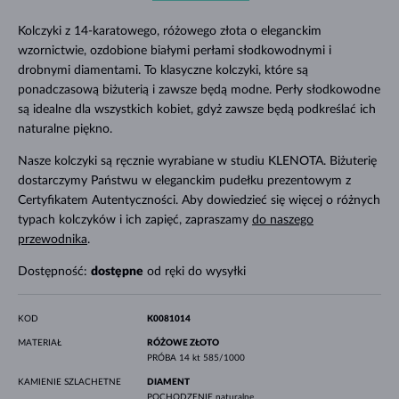
Kolczyki z 14-karatowego, różowego złota o eleganckim
wzornictwie, ozdobione białymi perłami słodkowodnymi i
drobnymi diamentami. To klasyczne kolczyki, które są
ponadczasową biżuterią i zawsze będą modne. Perły słodkowodne
są idealne dla wszystkich kobiet, gdyż zawsze będą podkreślać ich
naturalne piękno.
Nasze kolczyki są ręcznie wyrabiane w studiu KLENOTA. Biżuterię
dostarczymy Państwu w eleganckim pudełku prezentowym z
Certyfikatem Autentyczności. Aby dowiedzieć się więcej o różnych
typach kolczyków i ich zapięć, zapraszamy
do naszego
przewodnika
.
Dostępność:
dostępne
od ręki do wysyłki
KOD
K0081014
MATERIAŁ
RÓŻOWE ZŁOTO
PRÓBA
14 kt 585/1000
KAMIENIE SZLACHETNE
DIAMENT
POCHODZENIE
naturalne