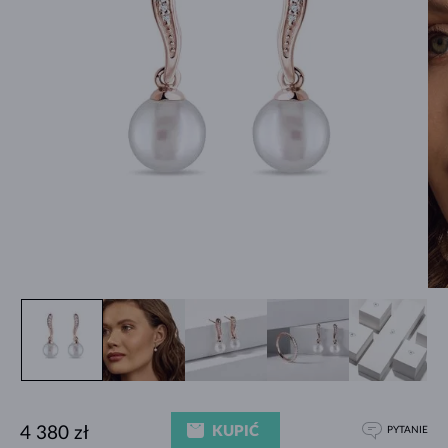
KUPIĆ
4 380 zł
PYTANIE