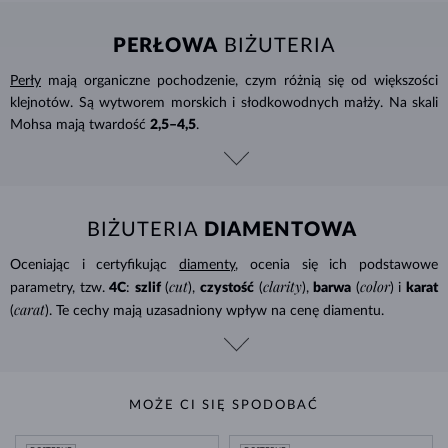
PERŁOWA
BIŻUTERIA
Perły
mają organiczne pochodzenie, czym różnią się od większości
klejnotów. Są wytworem morskich i słodkowodnych małży. Na skali
Mohsa mają twardość
2,5–4,5
.
BIŻUTERIA
DIAMENTOWA
Oceniając i certyfikując
diamenty
, ocenia się ich podstawowe
cut
clarity
color
parametry, tzw.
4C
:
szlif
(
),
czystość
(
),
barwa
(
) i
karat
carat
(
). Te cechy mają uzasadniony wpływ na cenę diamentu.
MOŻE CI SIĘ SPODOBAĆ