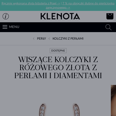
Ręcznie wykonana złota biżuteria z Pragi ->
|
7 % na obrączki ślubne do pierścionka
zaręczynowego ->
MENU
PERŁY
KOLCZYKI Z PERŁAMI
DOSTĘPNE
WISZĄCE KOLCZYKI Z
RÓŻOWEGO ZŁOTA Z
PERŁAMI I DIAMENTAMI