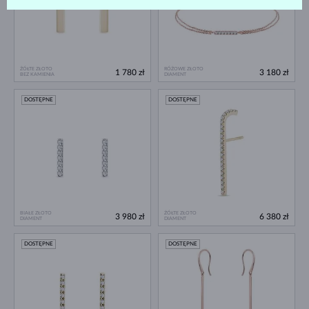
ŻÓŁTE ZŁOTO
RÓŻOWE ZŁOTO
1 780 zł
3 180 zł
BEZ KAMIENIA
DIAMENT
DOSTĘPNE
DOSTĘPNE
BIAŁE ZŁOTO
ŻÓŁTE ZŁOTO
3 980 zł
6 380 zł
DIAMENT
DIAMENT
DOSTĘPNE
DOSTĘPNE