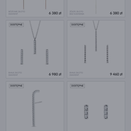
RÓŻOWE ZŁOTO
ŻÓŁTE ZŁOTO
6 380 zł
6 380 zł
DIAMENT
BEZ KAMIENIA
DOSTĘPNE
DOSTĘPNE
BIAŁE ZŁOTO
BIAŁE ZŁOTO
6 980 zł
9 460 zł
DIAMENT
DIAMENT
DOSTĘPNE
DOSTĘPNE