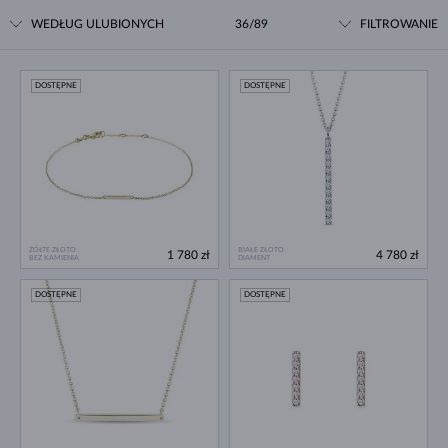
WEDŁUG ULUBIONYCH
36/89
FILTROWANIE
DOSTĘPNE
DOSTĘPNE
ŻÓŁTE ZŁOTO
BIAŁE ZŁOTO
1 780 zł
4 780 zł
BEZ KAMIENIA
DIAMENT
DOSTĘPNE
DOSTĘPNE