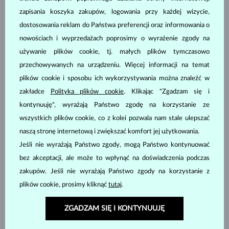
zapisania koszyka zakupów, logowania przy każdej wizycie,
dostosowania reklam do Państwa preferencji oraz informowania o
nowościach i wyprzedażach poprosimy o wyrażenie zgody na
używanie plików cookie, tj. małych plików tymczasowo
przechowywanych na urządzeniu. Więcej informacji na temat
BIAŁE ZŁOTO
BIAŁE ZŁOTO
1 780 zł
2 580 zł
BEZ KAMIENIA
BEZ KAMIENIA
plików cookie i sposobu ich wykorzystywania można znaleźć w
DOSTĘPNE
DOSTĘPNE
zakładce
Polityka plików cookie
. Klikając "Zgadzam się i
kontynuuję", wyrażają Państwo zgodę na korzystanie ze
wszystkich plików cookie, co z kolei pozwala nam stale ulepszać
naszą stronę internetową i zwiększać komfort jej użytkowania.
Jeśli nie wyrażają Państwo zgody, mogą Państwo kontynuować
bez akceptacji, ale może to wpłynąć na doświadczenia podczas
zakupów. Jeśli nie wyrażają Państwo zgody na korzystanie z
ŻÓŁTE ZŁOTO
ŻÓŁTE ZŁOTO
5 580 zł
3 580 zł
BEZ KAMIENIA
BEZ KAMIENIA
plików cookie, prosimy kliknąć
tutaj
.
DOSTĘPNE
DOSTĘPNE
ZGADZAM SIĘ I KONTYNUUJĘ