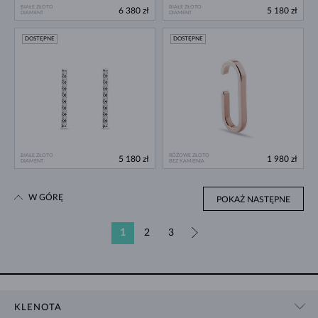
BIAŁE ZŁOTO
BIAŁE ZŁOTO
6 380 zł
5 180 zł
DIAMENT
DIAMENT
DOSTĘPNE
DOSTĘPNE
BIAŁE ZŁOTO
RÓŻOWE ZŁOTO
5 180 zł
1 980 zł
DIAMENT
BEZ KAMIENIA
W GÓRĘ
POKAŻ NASTĘPNE
1
2
3
»
KLENOTA