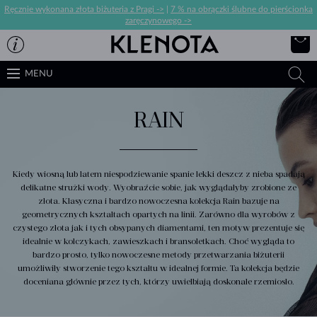
Ręcznie wykonana złota biżuteria z Pragi ->
|
7 % na obrączki ślubne do pierścionka
zaręczynowego ->
MENU
RAIN
Kiedy wiosną lub latem niespodziewanie spanie lekki deszcz z nieba spadają
delikatne strużki wody. Wyobraźcie sobie, jak wyglądałyby zrobione ze
złota. Klasyczna i bardzo nowoczesna kolekcja Rain bazuje na
geometrycznych kształtach opartych na linii. Zarówno dla wyrobów z
czystego złota jak i tych obsypanych diamentami, ten motyw prezentuje się
idealnie w kolczykach, zawieszkach i bransoletkach. Choć wygląda to
bardzo prosto, tylko nowoczesne metody przetwarzania biżuterii
umożliwiły stworzenie tego kształtu w idealnej formie. Ta kolekcja będzie
doceniana głównie przez tych, którzy uwielbiają doskonałe rzemiosło.