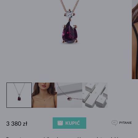
KUPIĆ
3 380 zł
PYTANIE