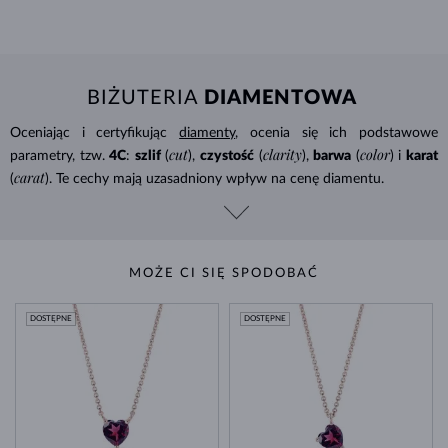
BIŻUTERIA
DIAMENTOWA
Oceniając i certyfikując
diamenty
, ocenia się ich podstawowe
cut
clarity
color
parametry, tzw.
4C
:
szlif
(
),
czystość
(
),
barwa
(
) i
karat
carat
(
). Te cechy mają uzasadniony wpływ na cenę diamentu.
MOŻE CI SIĘ SPODOBAĆ
DOSTĘPNE
DOSTĘPNE