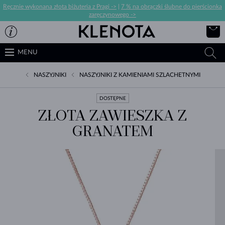
Ręcznie wykonana złota biżuteria z Pragi ->
|
7 % na obrączki ślubne do pierścionka
zaręczynowego ->
MENU
NASZYJNIKI
NASZYJNIKI Z KAMIENIAMI SZLACHETNYMI
DOSTĘPNE
ZŁOTA ZAWIESZKA Z
GRANATEM