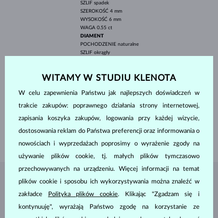
SZLIF
spadek
SZEROKOŚĆ
4 mm
WYSOKOŚĆ
6 mm
WAGA
0.55 ct
DIAMENT
POCHODZENIE
naturalne
SZLIF
okrągły
CZYSTOŚĆ
SI
KOLOR
G
WITAMY W STUDIU KLENOTA
ŚREDNICA
2 mm
WAGA
0.030 ct
W celu zapewnienia Państwu jak najlepszych doświadczeń w
SZEROKOŚĆ
4.10 mm
trakcie zakupów: poprawnego działania strony internetowej,
WYSOKOŚĆ
9.20 mm
zapisania koszyka zakupów, logowania przy każdej wizycie,
DŁUGOŚĆ
420.00 mm
dostosowania reklam do Państwa preferencji oraz informowania o
WAGA
1.45 g
nowościach i wyprzedażach poprosimy o wyrażenie zgody na
używanie plików cookie, tj. małych plików tymczasowo
przechowywanych na urządzeniu. Więcej informacji na temat
plików cookie i sposobu ich wykorzystywania można znaleźć w
BIŻUTERIA Z
ATELIER KLENOTA
zakładce
Polityka plików cookie
. Klikając "Zgadzam się i
kontynuuję", wyrażają Państwo zgodę na korzystanie ze