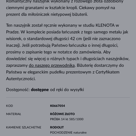
Romantyczny naszyjnik wykonany z różowego złota ozdobiony
ciemnymi granatami w kształcie kropli. Ciekawy pomysł na
prezent dla miłośniczek nietypowej biżuterii.
Ten naszyjnik został ręcznie wykonany w studiu KLENOTA w
Pradze. W komplecie posiada łańcuszek z tego samego metalu jak
wisiorek, o standardowej długości 42 cm (jeśli nie zaznaczono
inaczej). Jeśli potrzebują Państwo łańcuszka o innej długości,
prosimy o zapisanie tego w notatce do zamówienia. Aby
dowiedzieć się więcej o różnych typach i długościach naszyjników,
zapraszamy
do naszego przewodnika
. Biżuterię dostarczymy do
Państwa w eleganckim pudełku prezentowym z Certyfikatem
Autentyczności.
Dostępność:
dostępne
od ręki do wysyłki
KOD
K0667054
MATERIAŁ
RÓŻOWE ZŁOTO
PRÓBA
14 kt 585/1000
KAMIENIE SZLACHETNE
RODOLIT
POCHODZENIE
naturalne