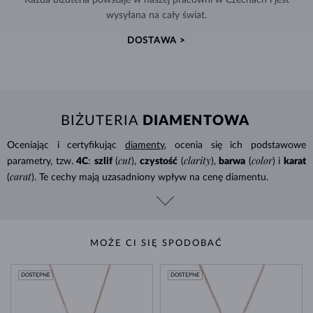
wysyłana na cały świat.
DOSTAWA >
BIŻUTERIA
DIAMENTOWA
Oceniając i certyfikując
diamenty
, ocenia się ich podstawowe
cut
clarity
color
parametry, tzw.
4C
:
szlif
(
),
czystość
(
),
barwa
(
) i
karat
carat
(
). Te cechy mają uzasadniony wpływ na cenę diamentu.
MOŻE CI SIĘ SPODOBAĆ
DOSTĘPNE
DOSTĘPNE