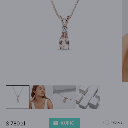
KUPIĆ
3 780 zł
PYTANIE