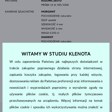
MATERIAŁ
RÓŻOWE ZŁOTO
PRÓBA
14 kt 585/1000
KAMIENIE SZLACHETNE
MORGANIT
POCHODZENIE
naturalne
SZLIF
spadek
SZEROKOŚĆ
4 mm
WYSOKOŚĆ
6 mm
WAGA
0.350 ct
DIAMENT
POCHODZENIE
naturalne
SZLIF
okrągły
CZYSTOŚĆ
SI
WITAMY W STUDIU KLENOTA
KOLOR
G
ŚREDNICA
2 mm
W celu zapewnienia Państwu jak najlepszych doświadczeń w
WAGA
0.030 ct
trakcie zakupów: poprawnego działania strony internetowej,
SZEROKOŚĆ
4 mm
zapisania koszyka zakupów, logowania przy każdej wizycie,
WYSOKOŚĆ
8 mm
dostosowania reklam do Państwa preferencji oraz informowania o
DŁUGOŚĆ
420.00 mm
nowościach i wyprzedażach poprosimy o wyrażenie zgody na
WAGA
1.55 g
używanie plików cookie, tj. małych plików tymczasowo
przechowywanych na urządzeniu. Więcej informacji na temat
plików cookie i sposobu ich wykorzystywania można znaleźć w