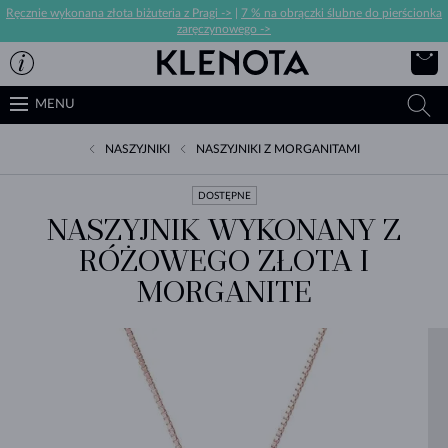
Ręcznie wykonana złota biżuteria z Pragi ->
|
7 % na obrączki ślubne do pierścionka
zaręczynowego ->
MENU
NASZYJNIKI
NASZYJNIKI Z MORGANITAMI
DOSTĘPNE
NASZYJNIK WYKONANY Z
RÓŻOWEGO ZŁOTA I
MORGANITE