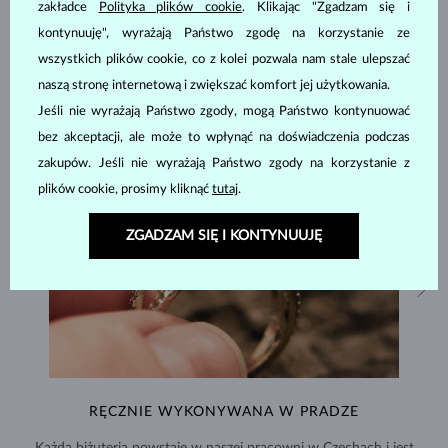
BIŻUTERIA Z
ATELIER KLENOTA
zakładce
Polityka plików cookie
. Klikając "Zgadzam się i
kontynuuję", wyrażają Państwo zgodę na korzystanie ze
wszystkich plików cookie, co z kolei pozwala nam stale ulepszać
naszą stronę internetową i zwiększać komfort jej użytkowania.
Jeśli nie wyrażają Państwo zgody, mogą Państwo kontynuować
bez akceptacji, ale może to wpłynąć na doświadczenia podczas
zakupów. Jeśli nie wyrażają Państwo zgody na korzystanie z
plików cookie, prosimy kliknąć
tutaj
.
ZGADZAM SIĘ I KONTYNUUJĘ
RĘCZNIE WYKONYWANA W PRADZE
Każda biżuteria powstaje w naszej pracowni w Czechach i jest