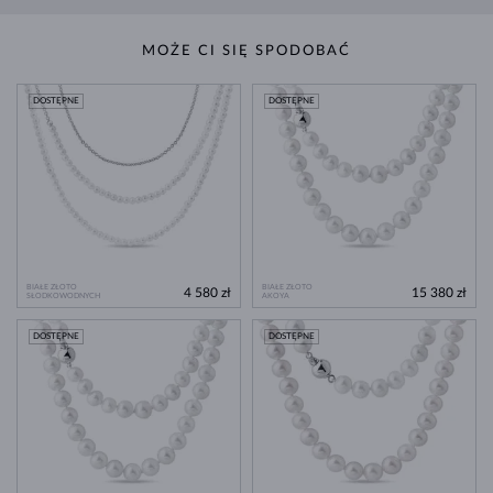
MOŻE CI SIĘ SPODOBAĆ
DOSTĘPNE
DOSTĘPNE
BIAŁE ZŁOTO
BIAŁE ZŁOTO
4 580 zł
15 380 zł
SŁODKOWODNYCH
AKOYA
DOSTĘPNE
DOSTĘPNE