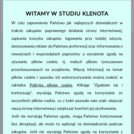
ŚREDNICA
3.5-7.0 mm
DŁUGOŚĆ
430.00 mm
WITAMY W STUDIU KLENOTA
WAGA
14.10 g
W celu zapewnienia Państwu jak najlepszych doświadczeń w
trakcie zakupów: poprawnego działania strony internetowej,
zapisania koszyka zakupów, logowania przy każdej wizycie,
BIŻUTERIA Z
ATELIER KLENOTA
dostosowania reklam do Państwa preferencji oraz informowania o
nowościach i wyprzedażach poprosimy o wyrażenie zgody na
używanie plików cookie, tj. małych plików tymczasowo
przechowywanych na urządzeniu. Więcej informacji na temat
plików cookie i sposobu ich wykorzystywania można znaleźć w
zakładce
Polityka plików cookie
. Klikając "Zgadzam się i
kontynuuję", wyrażają Państwo zgodę na korzystanie ze
wszystkich plików cookie, co z kolei pozwala nam stale ulepszać
naszą stronę internetową i zwiększać komfort jej użytkowania.
Jeśli nie wyrażają Państwo zgody, mogą Państwo kontynuować
bez akceptacji, ale może to wpłynąć na doświadczenia podczas
zakupów. Jeśli nie wyrażają Państwo zgody na korzystanie z