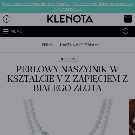
Ręcznie wykonana złota biżuteria z Pragi ->
|
7 % na obrączki ślubne do pierścionka
zaręczynowego ->
MENU
PERŁY
NASZYJNIKI Z PERŁAMI
DOSTĘPNE
PERŁOWY NASZYJNIK W
KSZTAŁCIE V Z ZAPIĘCIEM Z
BIAŁEGO ZŁOTA