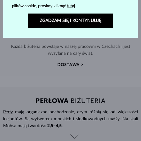
plików cookie, prosimy kliknąć
tutaj
.
ZGADZAM SIĘ I KONTYNUUJĘ
RĘCZNIE WYKONYWANA W PRADZE
Każda biżuteria powstaje w naszej pracowni w Czechach i jest
wysyłana na cały świat.
DOSTAWA >
PERŁOWA
BIŻUTERIA
Perły
mają organiczne pochodzenie, czym różnią się od większości
klejnotów. Są wytworem morskich i słodkowodnych małży. Na skali
Mohsa mają twardość
2,5–4,5
.