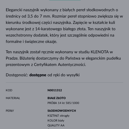
Elegancki naszyjnik wykonany z białych pereł słodkowodnych o
średnicy od 3,5 do 7 mm. Rozmiar pereł stopniowo zwiększa się w
kierunku środkowej części naszyjnika. Zapięcie w kształcie kuli
wykonane jest z 14-karatowego białego złota. Ten naszyjnik to
wszechstronny dodatek, który jest szczególnie odpowiedni na
formalne i świąteczne okazje.
Ten naszyjnik został ręcznie wykonany w studiu KLENOTA w
Pradze. Biżuterię dostarczymy do Państwa w eleganckim pudełku
prezentowym z Certyfikatem Autentyczności.
Dostępność:
dostępne
od ręki do wysyłki
KOD
N0011312
MATERIAŁ
BIAŁE ZŁOTO
PRÓBA
14 kt 585/1000
PERŁY
SŁODKOWODNYCH
KSZTAŁT
okrągły
KOLOR
biały
QUALITY
AA