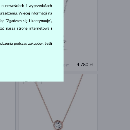
a o nowościach i wyprzedażach
ządzeniu. Więcej informacji na
ając "Zgadzam się i kontynuuję",
zać naszą stronę internetową i
dczenia podczas zakupów. Jeśli
BIAŁE ZŁOTO
180 zł
4 780 zł
NIEBIESKI DIAMENT & DIAMENT
DOSTĘPNE