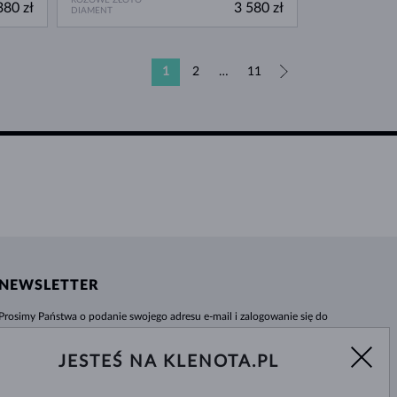
380 zł
3 580 zł
DIAMENT
1
2
…
11
»
NEWSLETTER
Prosimy Państwa o podanie swojego adresu e-mail i zalogowanie się do
naszego centrum informacji e-sklepu klenota.pl. Żadna nowość czy rabat nie
umkną Państwa uwadze!
JESTEŚ NA KLENOTA.PL