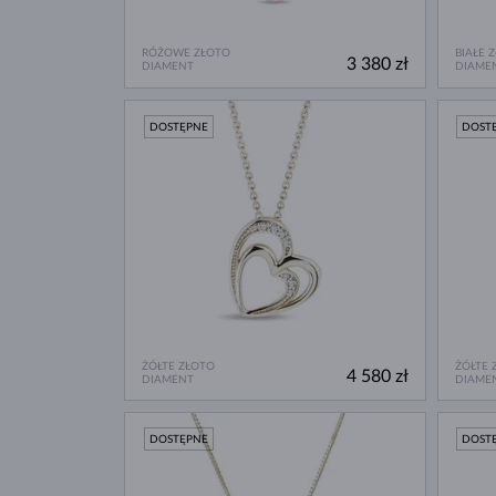
RÓŻOWE ZŁOTO
BIAŁE 
3 380 zł
DIAMENT
DIAME
DOSTĘPNE
DOST
ŻÓŁTE ZŁOTO
ŻÓŁTE 
4 580 zł
DIAMENT
DIAME
DOSTĘPNE
DOST