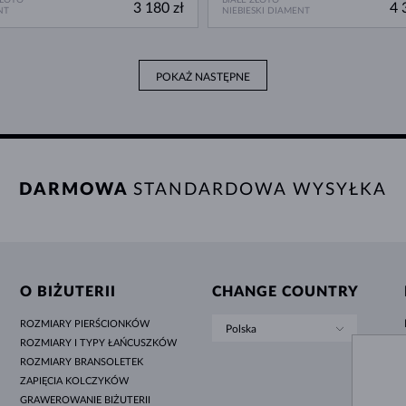
3 180 zł
4 
NT
NIEBIESKI DIAMENT
POKAŻ NASTĘPNE
DARMOWA
STANDARDOWA WYSYŁKA
O BIŻUTERII
CHANGE COUNTRY
ROZMIARY PIERŚCIONKÓW
Polska
ROZMIARY I TYPY ŁAŃCUSZKÓW
ROZMIARY BRANSOLETEK
ZAPIĘCIA KOLCZYKÓW
GRAWEROWANIE BIŻUTERII