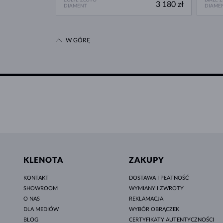
3 180 zł
DIAMENT
DIAME
W GÓRĘ
KLENOTA
ZAKUPY
KONTAKT
DOSTAWA I PŁATNOŚĆ
SHOWROOM
WYMIANY I ZWROTY
O NAS
REKLAMACJA
DLA MEDIÓW
WYBÓR OBRĄCZEK
BLOG
CERTYFIKATY AUTENTYCZNOŚCI