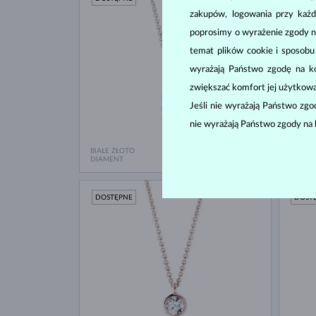
zakupów, logowania przy każd
poprosimy o wyrażenie zgody n
temat plików cookie i sposob
wyrażają Państwo zgodę na kor
zwiększać komfort jej użytkowa
Jeśli nie wyrażają Państwo zg
nie wyrażają Państwo zgody na 
BIAŁE ZŁOTO
ŻÓŁTE 
5 980 zł
DIAMENT
DIAME
DOSTĘPNE
DOST