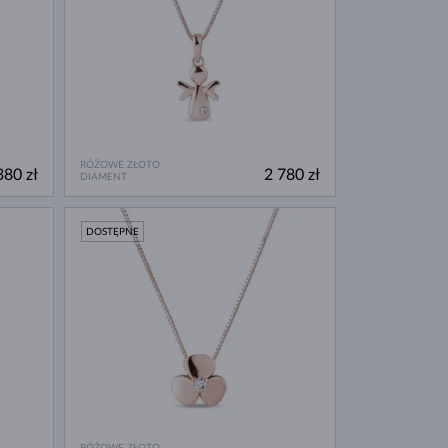
RÓŻOWE ZŁOTO
380 zł
2 780 zł
DIAMENT
DOSTĘPNE
RÓŻOWE ZŁOTO