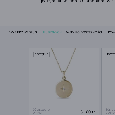
jednym lub wieloma diamentami w ró
WYBIERZ WEDŁUG
ULUBIONYCH
WEDŁUG DOSTĘPNOŚCI
NOW
DOSTĘPNE
DOST
ŻÓŁTE ZŁOTO
ŻÓŁTE 
3 180 zł
DIAMENT
DIAME