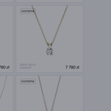
DOSTĘPNE
ŻÓŁTE ZŁOTO
780 zł
7 780 zł
DIAMENT
DOSTĘPNE