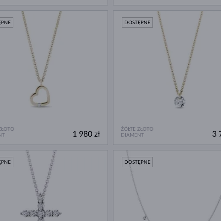
ĘPNE
DOSTĘPNE
ZŁOTO
ŻÓŁTE ZŁOTO
1 980 zł
3 
NT
DIAMENT
ĘPNE
DOSTĘPNE