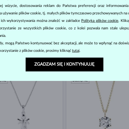
ej wizycie, dostosowania reklam do Państwa preferencji oraz informowani
a używanie plików cookie, tj. małych plików tymczasowo przechowywanych na ur
u ich wykorzystywania można znaleźć w zakładce
Polityka plików cookie
. Klik
zystanie ze wszystkich plików cookie, co z kolei pozwala nam stale uleps
nia.
ody, mogą Państwo kontynuować bez akceptacji, ale może to wpłynąć na doświa
korzystanie z plików cookie, prosimy kliknąć
tutaj
.
ZŁOTO
ŻÓŁTE ZŁOTO
3 180 zł
5 
ZGADZAM SIĘ I KONTYNUUJĘ
NT
DIAMENT
ĘPNE
DOSTĘPNE