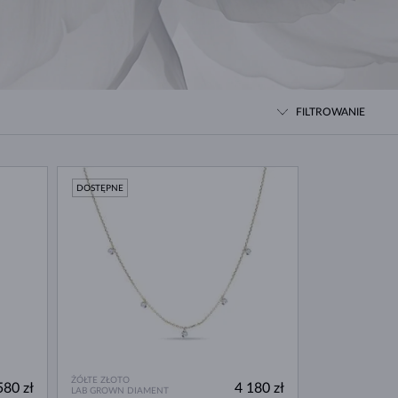
BIAŁE ZŁOTO
RÓŻOWE ZŁOTO
BIAŁE ZŁOTO
SPRAWDŹ
FILTROWANIE
DOSTĘPNE
ŻÓŁTE ZŁOTO
580 zł
4 180 zł
LAB GROWN DIAMENT