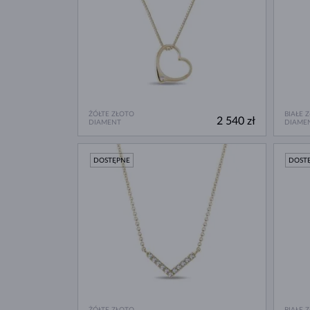
ŻÓŁTE ZŁOTO
BIAŁE 
2 540 zł
DIAMENT
DIAME
DOSTĘPNE
DOST
ŻÓŁTE ZŁOTO
BIAŁE 