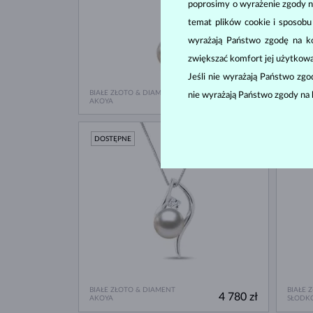
poprosimy o wyrażenie zgody n
temat plików cookie i sposob
wyrażają Państwo zgodę na kor
zwiększać komfort jej użytkowa
Jeśli nie wyrażają Państwo zg
BIAŁE ZŁOTO & DIAMENT
RÓŻOW
nie wyrażają Państwo zgody na 
5 380 zł
AKOYA
SŁODK
DOSTĘPNE
DOST
BIAŁE ZŁOTO & DIAMENT
BIAŁE 
4 780 zł
AKOYA
SŁODK