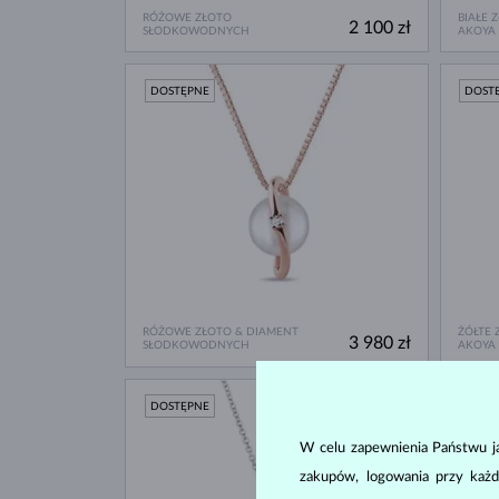
RÓŻOWE ZŁOTO
BIAŁE 
2 100 zł
SŁODKOWODNYCH
AKOYA
DOSTĘPNE
DOST
RÓŻOWE ZŁOTO & DIAMENT
ŻÓŁTE 
3 980 zł
SŁODKOWODNYCH
AKOYA
DOSTĘPNE
DOST
W celu zapewnienia Państwu ja
zakupów, logowania przy każd