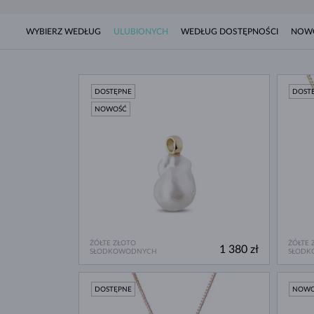
WYBIERZ WEDŁUG
ULUBIONYCH
WEDŁUG DOSTĘPNOŚCI
NOW
DOSTĘPNE
DOST
NOWOŚĆ
ŻÓŁTE ZŁOTO
ŻÓŁTE 
1 380 zł
SŁODKOWODNYCH
SŁODK
DOSTĘPNE
NOW