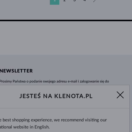
1
2
3
4
»
NEWSLETTER
Prosimy Państwa o podanie swojego adresu e-mail i zalogowanie się do
naszego centrum informacji e-sklepu klenota.pl. Żadna nowość czy rabat nie
umkną Państwa uwadze!
JESTEŚ NA KLENOTA.PL
WYBIERZ
he best shopping experience, we recommend visiting our
Tak, chcę otrzymywać interesujące
wiadomości na e-mail.
ational website in English.