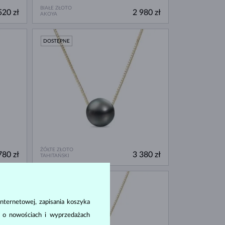
BIAŁE ZŁOTO
520 zł
2 980 zł
AKOYA
DOSTĘPNE
ŻÓŁTE ZŁOTO
780 zł
3 380 zł
TAHITAŃSKI
nternetowej, zapisania koszyka
a o nowościach i wyprzedażach