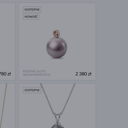
DOSTĘPNE
NOWOŚĆ
RÓŻOWE ZŁOTO
780 zł
2 380 zł
SŁODKOWODNYCH
DOSTĘPNE