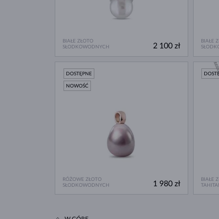
BIAŁE ZŁOTO
BIAŁE 
2 100 zł
SŁODKOWODNYCH
SŁODK
DOSTĘPNE
DOST
NOWOŚĆ
RÓŻOWE ZŁOTO
BIAŁE 
1 980 zł
SŁODKOWODNYCH
TAHITA