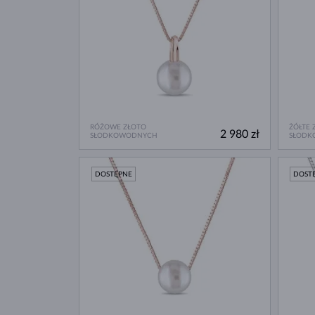
RÓŻOWE ZŁOTO
ŻÓŁTE 
2 980 zł
SŁODKOWODNYCH
SŁODK
DOSTĘPNE
DOST