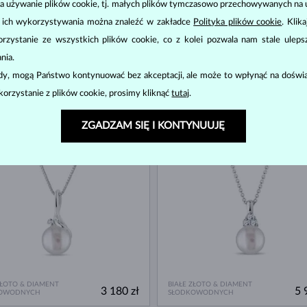
a używanie plików cookie, tj. małych plików tymczasowo przechowywanych na ur
u ich wykorzystywania można znaleźć w zakładce
Polityka plików cookie
. Klik
zystanie ze wszystkich plików cookie, co z kolei pozwala nam stale uleps
nia.
ody, mogą Państwo kontynuować bez akceptacji, ale może to wpłynąć na doświa
E ZŁOTO
ŻÓŁTE ZŁOTO & DIAMENT
korzystanie z plików cookie, prosimy kliknąć
tutaj
.
3 580 zł
8 
OWODNYCH
POŁUDNIOWY PACYFIK
ZGADZAM SIĘ I KONTYNUUJĘ
ĘPNE
DOSTĘPNE
ZŁOTO & DIAMENT
BIAŁE ZŁOTO & DIAMENT
3 180 zł
5 
OWODNYCH
SŁODKOWODNYCH