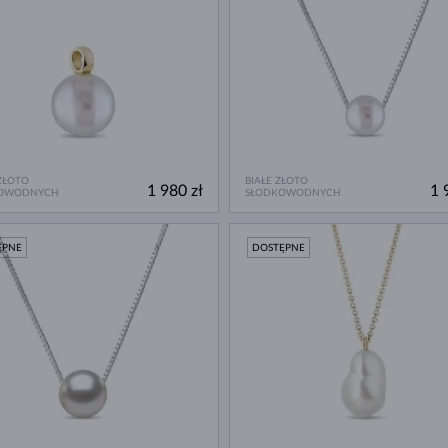
ZŁOTO
BIAŁE ZŁOTO
1 980 zł
1 
OWODNYCH
SŁODKOWODNYCH
ĘPNE
DOSTĘPNE